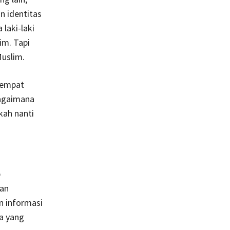
n identitas
 laki-laki
im. Tapi
Muslim.
 tempat
Bagaimana
kah nanti
p
man
an informasi
a yang