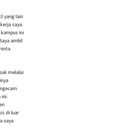
3 yang lain
kerja saya.
 kampus ini
Saya ambil
minta
suk melalui
inya
mengecam
ini.
eri
s di luar
ka saya