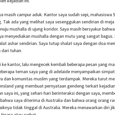
eh kejadian ini.
a masih campur aduk. Kantor saya sudah sepi, mahasiswa S
. Tak ada yang melihat saya sesenggukan sendirian di meja 
nuju mushalla di ujung koridor. Saya masih bersyukur bahwa
nya menyediakan mushalla dengan mutu yang sangat bagus. 
alat ashar sendirian. Saya tutup shalat saya dengan doa me
 dari tuhan.
 ke kantor, lalu mengecek kembali beberapa pesan yang ma
eberapa teman saya yang di adelaide menyampaikan simpat
ya dan komunitas muslim yang terdampak. Mereka turut 
nsland yang membuat pernyataan gendeng terkait kejadian 
saya ini, yang sehari-hari berinteraksi dengan saya, memb
bahwa saya diterima di Australia dan bahwa orang orang rasi
baiknya tidak tinggal di Australia. Mereka menawarkan diri ji
bicara atau curhat.