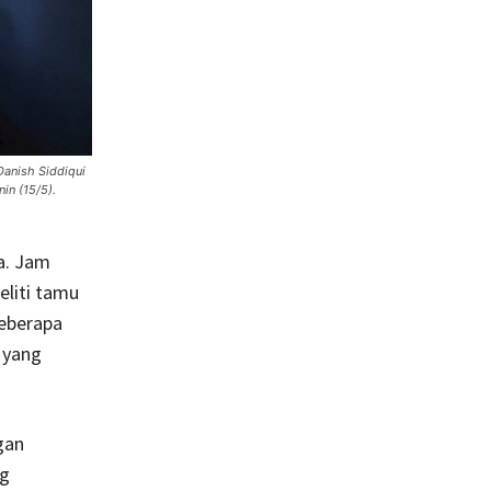
Danish Siddiqui
in (15/5).
a. Jam
eliti tamu
eberapa
 yang
gan
ng