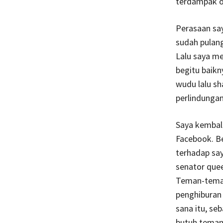
terdampak ol
Perasaan say
sudah pulang
Lalu saya me
begitu baik
wudu lalu sh
perlindungan
Saya kembali
Facebook. B
terhadap sa
senator quee
Teman-teman 
penghiburan 
sana itu, se
butuh teman 