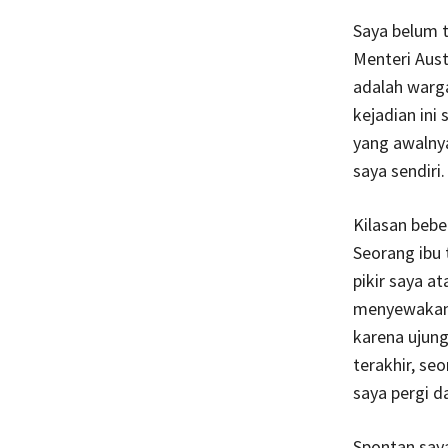
Saya belum t
Menteri Aus
adalah warga
kejadian ini
yang awalnya
saya sendiri.
Kilasan beber
Seorang ibu 
pikir saya a
menyewakan 
karena ujung
terakhir, se
saya pergi d
Spontan saya