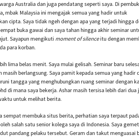
arga Australia dan juga pendatang seperti saya. Di pembu
a, mbak Malaysia ini mengajak semua yang hadir untuk
n cipta. Saya tidak ngeh dengan apa yang terjadi hingga de
sempat buka gawai dan saya tahan hingga akhir seminar unt
anjut. Sayapun mengikuti
moment of silence
itu dengan memb
da para korban.
bih lima belas menit. Saya mulai gelisah. Seminar baru selesa
 masih berlangsung. Saya pamit kepada semua yang hadir d
runi tangga yang menghubungkan ruang seminar dengan k
d di mana saya bekerja. Ashar masih tersisa lebih dari dua j
aktu untuk melihat berita.
 sempat membuka situs berita, perhatian saya terpaut pad
 oleh salah satu senior kolega saya di Indonesia. Saya geme
udut pandang pelaku tersebut. Geram dan takut menguasai 