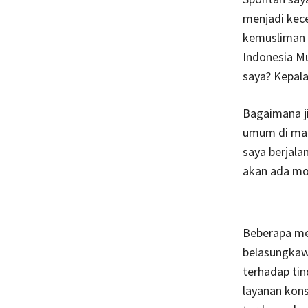
menjadi kece
kemusliman s
Indonesia Mu
saya? Kepala
Bagaimana ji
umum di man
saya berjala
akan ada mob
Beberapa men
belasungkawa
terhadap tin
layanan kons