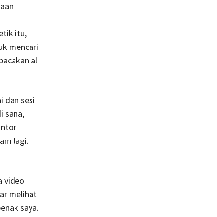
kaan
tik itu,
uk mencari
acakan al
i dan sesi
i sana,
antor
am lagi.
a video
tar melihat
benak saya.