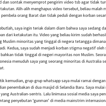
d dan sontak menyemprot pengirim video tsb agar tidak tur
akutan. Alih-alih menghapus video tersebut, beliau malah
i pembela orang Barat dan tidak peduli dengan korban sesa
sebutlah, saya ingin teriak dalam diam bahwa saya sedang d
an dari ketakutan itu. Video yang beliau kirim sudah berha
g Muslim minoritas yang tinggal di negera tetangga dimana
jadi. Kedua, saya sudah menjadi korban stigma negatif ole
bahkan tidak tinggal di negeri mayoritas non Muslim. Seor
onesia menuduh saya yang seorang minoritas di Australia s
at.
tik kemudian, grup-grup whatsapp saya mulai ramai dengan 
dian penembakan di dua masjid di Selandia Baru. Saya mul
a yang Australian-sentris. Lalu linimasa sosial media saya p
ntang penyebutan ‘gunman’ di media mainstrim internasiona