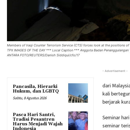
Members of Iraqi Counter Terrorism Service (CTS) forces look at the positions of
TPX IMAGES OF THE DAY *** Local Caption *** Anggota Badan Penanggulangan Terori
ANTARA FOTO/REUTERS/Danish Siddiqui/cfo/17
- Advertisement -
dari Malays
Pancasila, Hierarki
Hukum, dan LGBTQ
kali bertegu
Sabtu, 8 Agustus 2026
berjarak kur
Pasca Hari Santri,
Seminar hari
Tradisi Pesantren
Harus Menjadi Wajah
seminar teri
Indonesia