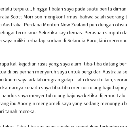
erlalu terpukul, hingga tibalah saya pada suatu berita dima
tralia Scott Morrison mengkonfirmasi bahwa salah seorang 
 Australia. Perdana Menteri New Zealand pun dengan ofisi
 sebagai terorisme. Seketika saya lemas. Perasaan simpati d
 saya miliki terhadap korban di Selandia Baru, kini meremb
apa kali kejadian rasis yang saya alami tiba-tiba datang bert
tua di bis pernah menyuruh saya untuk pergi dari Australia s
tau kaum saya adalah imigran gelap. Lalu di waktu lain, seor
kamarnya kepada saya tiba-tiba mencuci ulang baju-bajuny
 handuk saya menyentuh ujung bajunya ketika dijemur. Lalu
orang ibu Aborigin mengomeli saya yang sedang menunggu bi
ari tanah mereka.
 takut. Tiba-tiba apa yang awalnya kepedulian terhadap oran