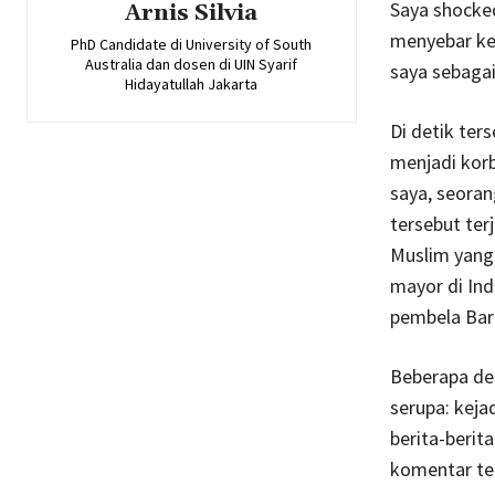
Saya shocke
Arnis Silvia
menyebar ket
PhD Candidate di University of South
Australia dan dosen di UIN Syarif
saya sebaga
Hidayatullah Jakarta
Di detik ter
menjadi korb
saya, seoran
tersebut ter
Muslim yang 
mayor di Ind
pembela Bar
Beberapa de
serupa: keja
berita-berit
komentar te