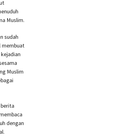
ut
 menuduh
ma Muslim.
an sudah
sil membuat
 kejadian
h sesama
ang Muslim
ebagai
berita
ai membaca
enuh dengan
l.