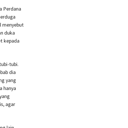
na Perdana
terduga
al menyebut
an duka
et kepada
ubi-tubi.
ebab dia
ang yang
a hanya
 yang
s, agar
g lain,