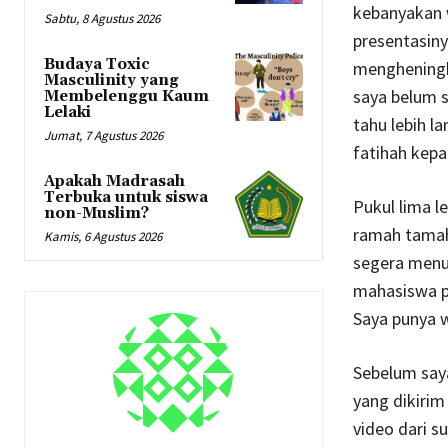
kebanyakan w
Sabtu, 8 Agustus 2026
presentasiny
Budaya Toxic
mengheningka
Masculinity yang
saya belum 
Membelenggu Kaum
Lelaki
tahu lebih l
Jumat, 7 Agustus 2026
fatihah kepa
Apakah Madrasah
Terbuka untuk siswa
Pukul lima le
non-Muslim?
ramah tamah
Kamis, 6 Agustus 2026
segera menu
mahasiswa ph
Saya punya w
Sebelum saya
yang dikirim
video dari s