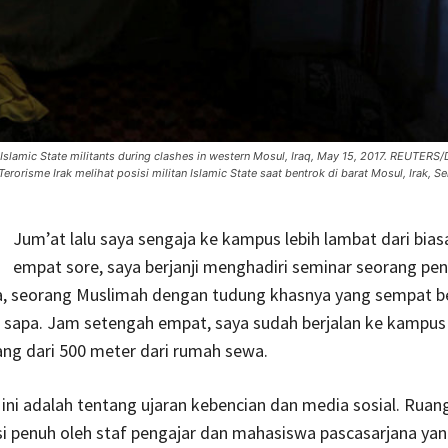
 Islamic State militants during clashes in western Mosul, Iraq, May 15, 2017. REUTERS/
sme Irak melihat posisi militan Islamic State saat bentrok di barat Mosul, Irak, Sen
Jum’at lalu saya sengaja ke kampus lebih lambat dari bias
empat sore, saya berjanji menghadiri seminar seorang pen
ia, seorang Muslimah dengan tudung khasnya yang sempat b
r sapa. Jam setengah empat, saya sudah berjalan ke kampus
ang dari 500 meter dari rumah sewa.
 ini adalah tentang ujaran kebencian dan media sosial. Ruan
si penuh oleh staf pengajar dan mahasiswa pascasarjana ya