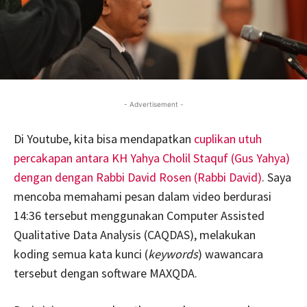
- Advertisement -
Di Youtube, kita bisa mendapatkan
cuplikan utuh
percakapan antara KH Yahya Cholil Staquf (Gus Yahya)
dengan dengan Rabbi David Rosen (Rabbi David)
. Saya
mencoba memahami pesan dalam video berdurasi
14:36 tersebut menggunakan Computer Assisted
Qualitative Data Analysis (CAQDAS), melakukan
koding semua kata kunci (
keywords
) wawancara
tersebut dengan software MAXQDA.