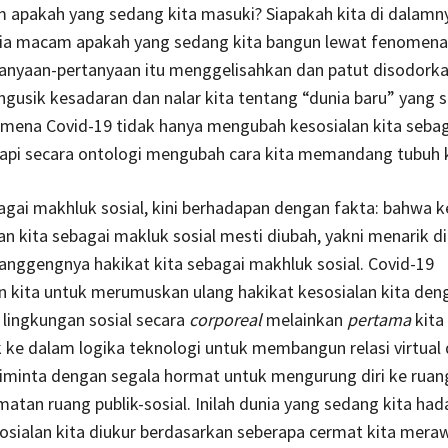
 apakah yang sedang kita masuki? Siapakah kita di dalamny
ia macam apakah yang sedang kita bangun lewat fenomena
rtanyaan-pertanyaan itu menggelisahkan dan patut disodorka
ngusik kesadaran dan nalar kita tentang “dunia baru” yang 
omena Covid-19 tidak hanya mengubah kesosialan kita sebag
api secara ontologi mengubah cara kita memandang tubuh ki
gai makhluk sosial, kini berhadapan dengan fakta: bahwa 
n kita sebagai makluk sosial mesti diubah, yakni menarik di
langgengnya hakikat kita sebagai makhluk sosial. Covid-19
 kita untuk merumuskan ulang hakikat kesosialan kita den
ingkungan sosial secara
corporeal
melainkan
pertama
kita
ke dalam logika teknologi untuk membangun relasi virtual
diminta dengan segala hormat untuk mengurung diri ke ruang
atan ruang publik-sosial. Inilah dunia yang sedang kita hada
osialan kita diukur berdasarkan seberapa cermat kita mera