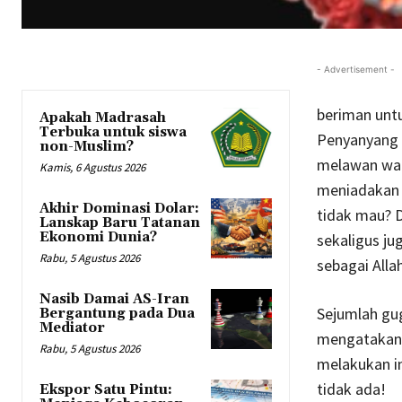
- Advertisement -
beriman untu
Apakah Madrasah
Terbuka untuk siswa
Penyanyang 
non-Muslim?
melawan wab
Kamis, 6 Agustus 2026
meniadakan p
Akhir Dominasi Dolar:
tidak mau? 
Lanskap Baru Tatanan
Ekonomi Dunia?
sekaligus ju
Rabu, 5 Agustus 2026
sebagai Alla
Nasib Damai AS-Iran
Sejumlah gug
Bergantung pada Dua
Mediator
mengatakan, 
Rabu, 5 Agustus 2026
melakukan in
tidak ada!
Ekspor Satu Pintu: