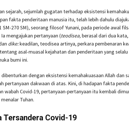
san sejarah, sejumlah gugatan terhadap eksistensi kemahak
apan fakta penderitaan manusia itu, telah lebih dahulu diajuk
1 SM-270 SM), seorang filosof Yunani, pada periode awal fils
 Ia mengajukan pertanyaan (
teodisea,
berasal dari dua kata,
 dan
dike:
keadilan, teodisea artinya, perkara pembenaran ke
s tentang asal-muasal kejahatan dan penderitaan yang selal
uka bumi ini.
lu dibenturkan dengan eksistensi kemahakuasaan Allah dan s
h pertanyaan dakwaan di atas. Kini, di hadapan fakta pende
n wabah Covid-19, pertanyaan-pertanyaan itu kembali dimu
 menalar Tuhan.
 Tersandera Covid-19