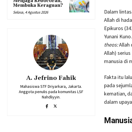
Menjaga Kebocoran,
Membuka Keraguan?
Dalam linta
Selasa, 4 Agustus 2026
Allah di had
Epikuros (34
Yunani Kuno.
theos:
Allah
Allah) seriu
manusia di m
Fakta itu la
A. Jefrino Fahik
pada sejumla
Mahasiswa STF Driyarkara, Jakarta.
Anggota penulis pada komunitas LSF
kematian, da
Nahdliyyin.
dalam upaya
Manusia