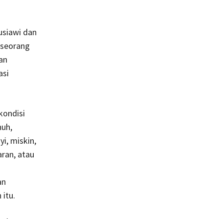
usiawi dan
 seorang
an
asi
kondisi
nuh,
i, miskin,
aran, atau
an
itu.