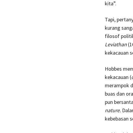
kita”.
Tapi, perta
kurang sang
filosof poli
Leviathan
(1
kekacauan so
Hobbes memp
kekacauan (
merampok dan
buas dan ora
pun bersantai
nature.
Dala
kebebasan se