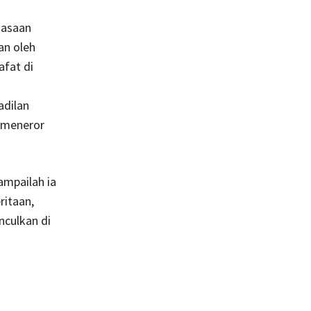
uasaan
an oleh
afat di
adilan
u meneror
ampailah ia
ritaan,
nculkan di