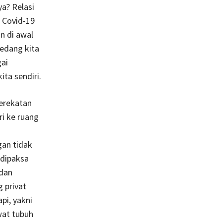
a? Relasi
 Covid-19
n di awal
sedang kita
ai
ta sendiri.
kerekatan
ri ke ruang
gan tidak
 dipaksa
 dan
 privat
pi, yakni
wat tubuh