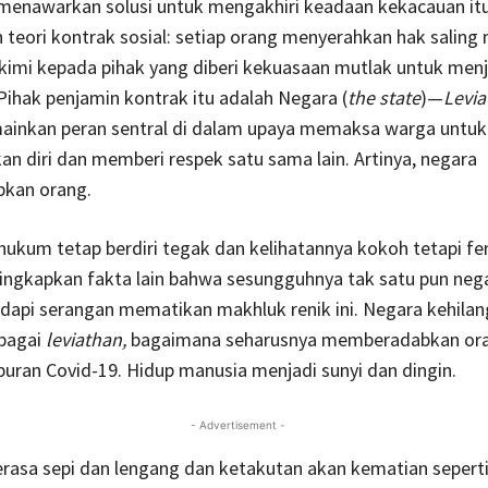
 menawarkan solusi untuk mengakhiri keadaan kekacauan it
teori kontrak sosial: setiap orang menyerahkan hak salin
imi kepada pihak yang diberi kekuasaan mutlak untuk men
Pihak penjamin kontrak itu adalah Negara (
the state
)—
Levia
inkan peran sentral di dalam upaya memaksa warga untuk
n diri dan memberi respek satu sama lain. Artinya, negara
kan orang.
 hukum tetap berdiri tegak dan kelihatannya kokoh tetapi 
yingkapkan fakta lain bahwa sesungguhnya tak satu pun neg
dapi serangan mematikan makhluk renik ini. Negara kehila
ebagai
leviathan,
bagaimana seharusnya memberadabkan ora
ran Covid-19. Hidup manusia menjadi sunyi dan dingin.
- Advertisement -
rasa sepi dan lengang dan ketakutan akan kematian sepert