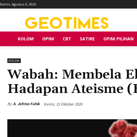
Kamis, Agustus 6, 2026
KOLOM
OPINI
CBT
SATIRE
OPINI PILIHAN
KOLOM
Wabah: Membela Ek
Hadapan Ateisme (B
By
A. Jefrino Fahik
Kamis, 15 Oktober 2020