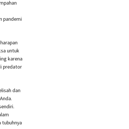
tumpahan
a
an pandemi
 harapan
ksa untuk
nting karena
i predator
lisah dan
 Anda.
endiri.
alam
a tubuhnya