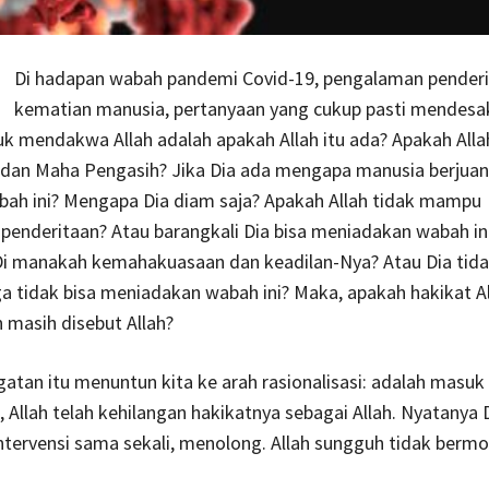
Di hadapan wabah pandemi Covid-19, pengalaman penderi
kematian manusia, pertanyaan yang cukup pasti mendesa
k mendakwa Allah adalah apakah Allah itu ada? Apakah Alla
dan Maha Pengasih? Jika Dia ada mengapa manusia berjuang
ah ini? Mengapa Dia diam saja? Apakah Allah tidak mampu
enderitaan? Atau barangkali Dia bisa meniadakan wabah ini
Di manakah kemahakuasaan dan keadilan-Nya? Atau Dia tid
ga tidak bisa meniadakan wabah ini? Maka, apakah hakikat A
h masih disebut Allah?
atan itu menuntun kita ke arah rasionalisasi: adalah masuk
Allah telah kehilangan hakikatnya sebagai Allah. Nyatanya D
tervensi sama sekali, menolong. Allah sungguh tidak bermor