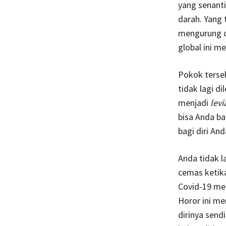
yang senant
darah. Yang
mengurung di
global ini m
Pokok terseb
tidak lagi d
menjadi
lev
bisa Anda b
bagi diri And
Anda tidak 
cemas ketik
Covid-19 me
Horor ini m
dirinya sendi