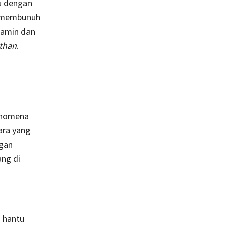
u dengan
g membunuh
jamin dan
than
.
fenomena
ara yang
ngan
ng di
i hantu