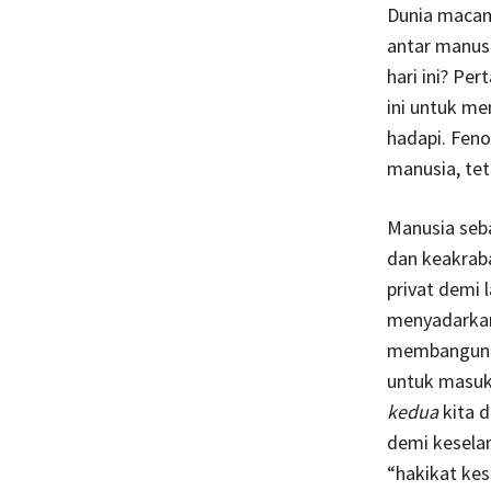
Dunia macam
antar manus
hari ini? Pe
ini untuk me
hadapi. Fen
manusia, tet
Manusia seba
dan keakraba
privat demi 
menyadarkan
membangun l
untuk masuk 
kedua
kita 
demi keselam
“hakikat kes