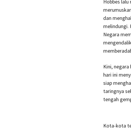
Hobbes lalu
merumuskan 
dan menghak
melindungi. 
Negara mema
mengendalika
memberadab
Kini, negara
hari ini men
siap mengha
taringnya s
tengah gempu
Kota-kota te