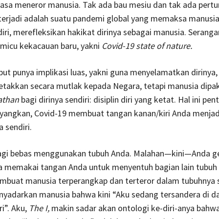
iasa meneror manusia. Tak ada bau mesiu dan tak ada per
 terjadi adalah suatu pandemi global yang memaksa manusi
ri, merefleksikan hakikat dirinya sebagai manusia. Serang
emicu kekacauan baru, yakni
Covid-19 state of nature.
ut punya implikasi luas, yakni guna menyelamatkan dirinya,
iletakkan secara mutlak kepada Negara, tetapi manusia dipa
iathan
bagi dirinya sendiri: disiplin diri yang ketat. Hal ini pe
ayangkan, Covid-19 membuat tangan kanan/kiri Anda menjad
a sendiri.
lagi bebas menggunakan tubuh Anda. Malahan—kini—Anda ge
a memakai tangan Anda untuk menyentuh bagian lain tubuh
mbuat manusia terperangkap dan terteror dalam tubuhnya s
enyadarkan manusia bahwa kini “Aku sedang tersandera di d
ri”. Aku,
The I,
makin sadar akan ontologi ke-diri-anya bahw