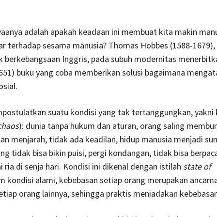
nyaanya adalah apakah keadaan ini membuat kita makin man
ar terhadap sesama manusia? Thomas Hobbes (1588-1679),
tik berkebangsaan Inggris, pada subuh modernitas menerbitk
651) buku yang coba memberikan solusi bagaimana mengat
sial.
ostulatkan suatu kondisi yang tak tertanggungkan, yakni 
chaos
): dunia tanpa hukum dan aturan, orang saling membu
 menjarah, tidak ada keadilan, hidup manusia menjadi suny
ng tidak bisa bikin puisi, pergi kondangan, tidak bisa berpac
 ria di senja hari. Kondisi ini dikenal dengan istilah
state of
m kondisi alami, kebebasan setiap orang merupakan ancam
tiap orang lainnya, sehingga praktis meniadakan kebebasan 