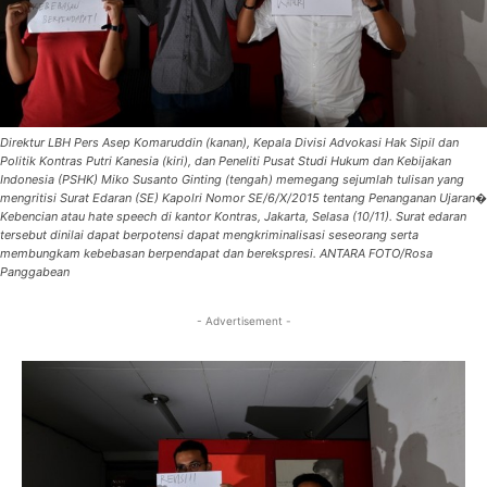
Direktur LBH Pers Asep Komaruddin (kanan), Kepala Divisi Advokasi Hak Sipil dan
Politik Kontras Putri Kanesia (kiri), dan Peneliti Pusat Studi Hukum dan Kebijakan
Indonesia (PSHK) Miko Susanto Ginting (tengah) memegang sejumlah tulisan yang
mengritisi Surat Edaran (SE) Kapolri Nomor SE/6/X/2015 tentang Penanganan Ujaran�
Kebencian atau hate speech di kantor Kontras, Jakarta, Selasa (10/11). Surat edaran
tersebut dinilai dapat berpotensi dapat mengkriminalisasi seseorang serta
membungkam kebebasan berpendapat dan berekspresi. ANTARA FOTO/Rosa
Panggabean
- Advertisement -