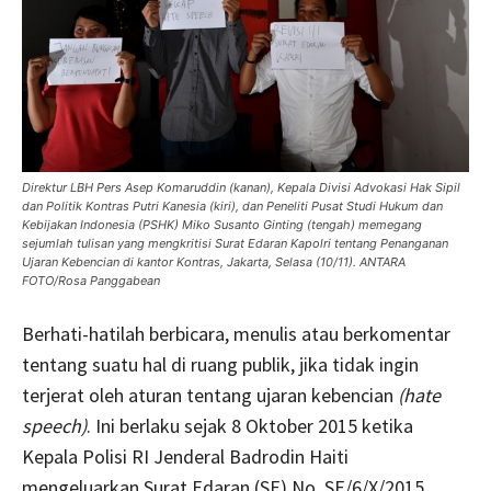
Direktur LBH Pers Asep Komaruddin (kanan), Kepala Divisi Advokasi Hak Sipil
dan Politik Kontras Putri Kanesia (kiri), dan Peneliti Pusat Studi Hukum dan
Kebijakan Indonesia (PSHK) Miko Susanto Ginting (tengah) memegang
sejumlah tulisan yang mengkritisi Surat Edaran Kapolri tentang Penanganan
Ujaran Kebencian di kantor Kontras, Jakarta, Selasa (10/11). ANTARA
FOTO/Rosa Panggabean
Berhati-hatilah berbicara, menulis atau berkomentar
tentang suatu hal di ruang publik, jika tidak ingin
terjerat oleh aturan tentang ujaran kebencian
(hate
speech)
. Ini berlaku sejak 8 Oktober 2015 ketika
Kepala Polisi RI Jenderal Badrodin Haiti
mengeluarkan Surat Edaran (SE) No. SE/6/X/2015