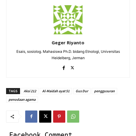
Geger Riyanto
Esais, sosiolog. Mahasiswa Ph.D. bidang Etnologi, Universitas
Heidelberg, Jerman
TAGS
Aksi 212
Al-Maidah ayat 51
Gus Dur
penggusuran
penodaan agama
Facebook Comment