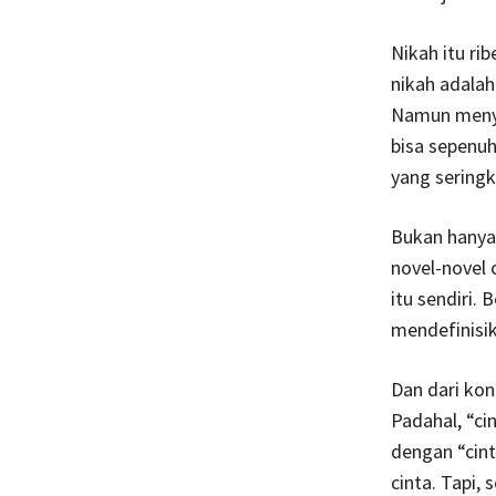
Nikah itu ri
nikah adalah
Namun menya
bisa sepenuh
yang sering
Bukan hanya 
novel-novel
itu sendiri.
mendefinisik
Dan dari kon
Padahal, “ci
dengan “cint
cinta. Tapi,