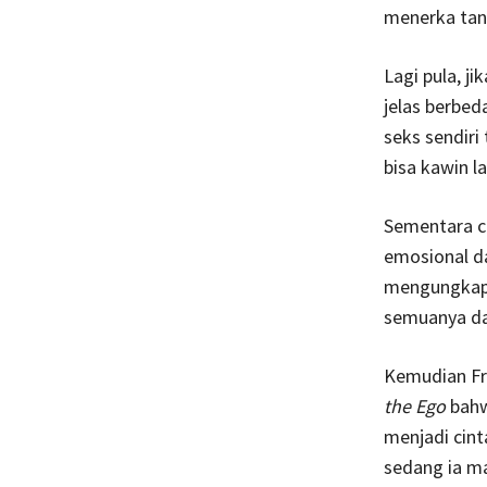
menerka tanp
Lagi pula, j
jelas berbed
seks sendiri
bisa kawin l
Sementara ci
emosional d
mengungkapka
semuanya dar
Kemudian Fr
the Ego
bahw
menjadi cint
sedang ia m