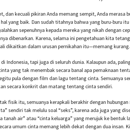
bet, dan kecuali pikiran Anda memang sempit, Anda merasa b
 hal yang baik. Dan sudah titahnya bahwa yang buru-buru itu 
lahkan sepenuhnya kepada mereka yang nikah dengan cepa
nya dibenarkan. Karena, selama ini pengetahuan kita tetan
kali dikaitkan dalam urusan pernikahan itu—memang kurang.
di Indonesia, tapi juga di seluruh dunia. Kalaupun ada, palin
 cinta yang tak menembak secara banal apa pemaknaan tent
 Begitu pula dengan film dan lagu tentang cinta. Semuanya sen
an secara konkrit dan matang tentang cinta sendiri.
tak fisik itu, semuanya kerapkali berakhir dengan hubungan 
nta” sendiri tak melulu soal “seks”, karena ada juga yang dis
a tanah air” atau “cinta keluarga” yang merujuk ke bentuk la
 secara umum cinta memang lebih dekat dengan dua insan. K