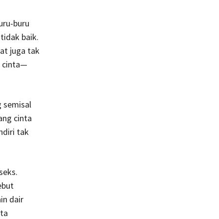
uru-buru
tidak baik.
t juga tak
g cinta—
g semisal
ang cinta
diri tak
seks.
ebut
in dair
ita