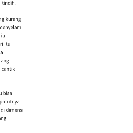
tindih.
ng kurang
t menyelam
 ia
i itu:
ra
tang
 cantik
u bisa
epatutnya
 di dimensi
ang