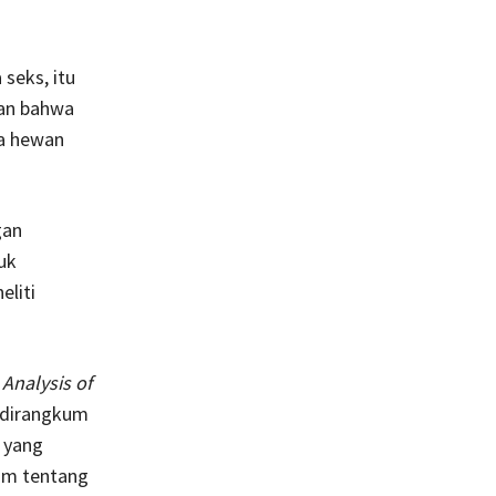
seks, itu
kan bahwa
na hewan
gan
uk
eliti
Analysis of
g dirangkum
 yang
um tentang