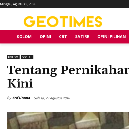
Minggu, Agustus 9, 2026
KOLOM
OPINI
CBT
SATIRE
OPINI PILIHAN
KOLOM
SOSIAL
Tentang Pernikaha
Kini
By
Arif Utama
Selasa, 23 Agustus 2016