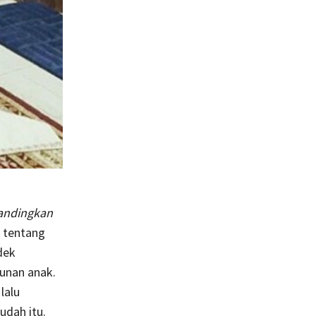
andingkan
 tentang
dek
runan anak.
lalu
udah itu.