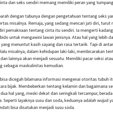
inta dan seks sendiri memang memiliki peran yang tumpang 
erparah dengan tabunya dengan pengetahuan tentang seks ya
rtas misalnya. Remaja, yang sedang mencari jati diri, turu
iri pemaknaan tentang cinta itu sendiri. Ia mengerti kadang
bido untuk mengawini lawan jenisnya. Atau hal yang lebih dar
 yang menuntut kasih sayang dan rasa tertarik. Tapi di anta
lalu misalnya, dalam kehidupan laki-laki, membicarakan ten
dan lainnya akan menjadi sesuatu. Memiliki pacar seksi atau
g sebagai maskulinitas kemudian.
u bisa dicegah bilamana informasi mengenai otoritas tubuh it
ecara bijak. Membeberkan tentang kelamin dan bagaimana s
a dua hal yang, meski dekat dan seringkali tercampur, berada
. Seperti layaknya susu dan soda, keduanya adalah wujud y
dati bisa disatukan menjadi susu soda.