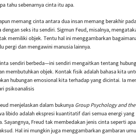
a tahu sebenarnya cinta itu apa.
ikapun memang cinta antara dua insan memang berakhir pada 
a dengan seks itu sendiri. Sigmun Feud, misalnya, mengata
 tak memiliki objek. Tentu hal ini menggambarkan bagaima
alu pergi dan mengawini manusia lainnya.
nta sendiri berbeda—ini sendiri mengaitkan tentang hubun
an membutuhkan objek. Kontak fisik adalah bahasa kita unt
n hubungan emosional kita terhadap yang dicintai. Ia men
i psikoanalisis
eud menjelaskan dalam bukunya
Group Psychology and the 
a libido adalah ekspresi kuantitatif dari semua energi yan
a. Sayangnya, Freud tak membedakan jenis cinta seperti apa
aksud. Hal ini mungkin juga menggambarkan gambaran um