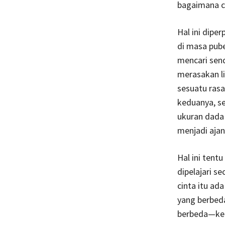
bagaimana c
Hal ini dip
di masa pube
mencari send
merasakan li
sesuatu rasa
keduanya, se
ukuran dada 
menjadi ajan
Hal ini tent
dipelajari s
cinta itu ad
yang berbeda
berbeda—ken