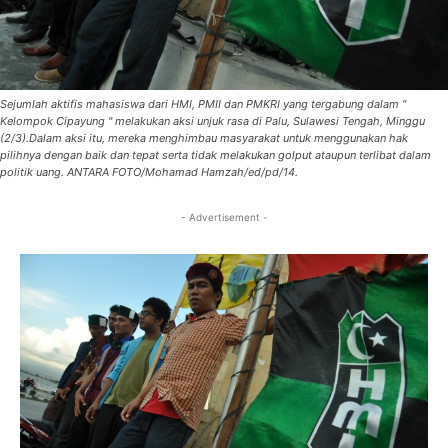
Sejumlah aktifis mahasiswa dari HMI, PMII dan PMKRI yang tergabung dalam "
Kelompok Cipayung " melakukan aksi unjuk rasa di Palu, Sulawesi Tengah, Minggu
(2/3).Dalam aksi itu, mereka menghimbau masyarakat untuk menggunakan hak
pilihnya dengan baik dan tepat serta tidak melakukan golput ataupun terlibat dalam
politik uang. ANTARA FOTO/Mohamad Hamzah/ed/pd/14.
- Advertisement -