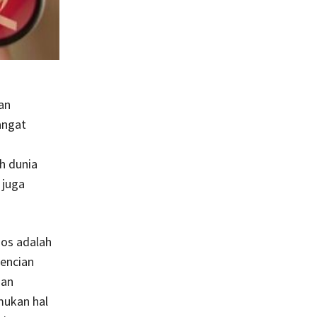
an
angat
h dunia
 juga
sos adalah
bencian
gan
mukan hal