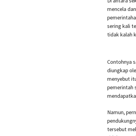
Di antara s
mencela dan 
pemerintaha
sering kali 
tidak kalah 
Contohnya s
diungkap ole
menyebut it
pemerintah s
mendapatkan
Namun, perny
pendukungny
tersebut me