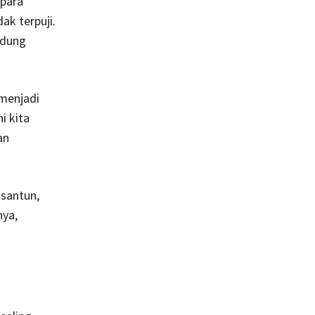
 para
k terpuji.
ndung
 menjadi
i kita
an
 santun,
ya,