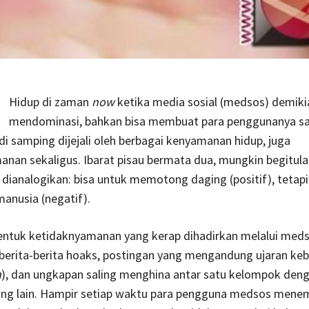
Hidup di zaman
now
ketika media sosial (medsos) demiki
mendominasi, bahkan bisa membuat para penggunanya s
di samping dijejali oleh berbagai kenyamanan hidup, juga
nan sekaligus. Ibarat pisau bermata dua, mungkin begitula
dianalogikan: bisa untuk memotong daging (positif), tetapi
nusia (negatif).
bentuk ketidaknyamanan yang kerap dihadirkan melalui med
berita-berita hoaks, postingan yang mengandung ujaran ke
h
), dan ungkapan saling menghina antar satu kelompok den
ng lain. Hampir setiap waktu para pengguna medsos mene