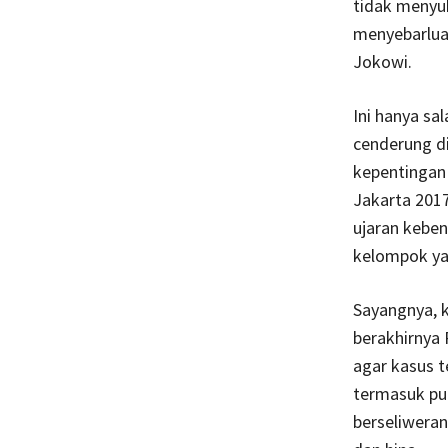
tidak menyu
menyebarluas
Jokowi.
Ini hanya sa
cenderung d
kepentingan 
Jakarta 2017
ujaran kebe
kelompok yan
Sayangnya, k
berakhirnya 
agar kasus 
termasuk pun
berseliweran