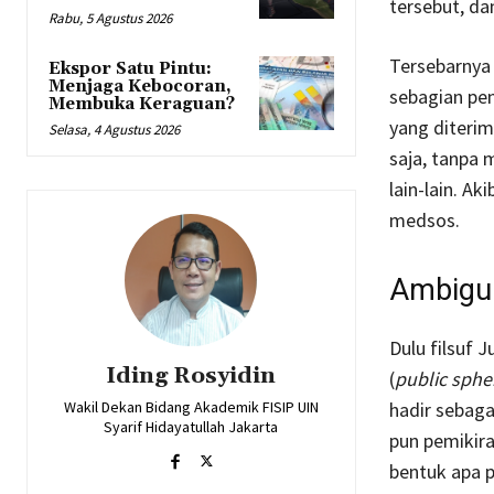
tersebut, d
Rabu, 5 Agustus 2026
Tersebarnya 
Ekspor Satu Pintu:
Menjaga Kebocoran,
sebagian pe
Membuka Keraguan?
yang diterim
Selasa, 4 Agustus 2026
saja, tanpa m
lain-lain. A
medsos.
Ambigui
Dulu filsuf 
Iding Rosyidin
(
public sphe
Wakil Dekan Bidang Akademik FISIP UIN
hadir sebag
Syarif Hidayatullah Jakarta
pun pemikira
bentuk apa p