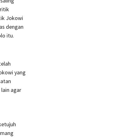
saling
itik
ik Jokowi
las dengan
o itu.
telah
Jokowi yang
uatan
 lain agar
ketujuh
memang