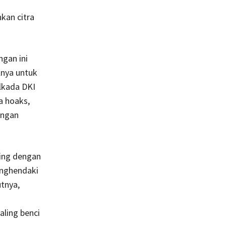
kan citra
ngan ini
lnya untuk
ilkada DKI
a hoaks,
engan
ring dengan
enghendaki
tnya,
aling benci