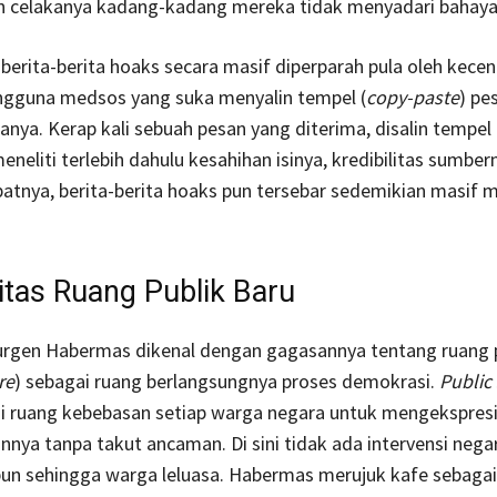
an celakanya kadang-kadang mereka tidak menyadari bahaya
berita-berita hoaks secara masif diperparah pula oleh kece
ngguna medsos yang suka menyalin tempel (
copy-paste
) pe
anya. Kerap kali sebuah pesan yang diterima, disalin tempel
eneliti terlebih dahulu kesahihan isinya, kredibilitas sumber
kibatnya, berita-berita hoaks pun tersebar sedemikian masif m
tas Ruang Publik Baru
Jurgen Habermas dikenal dengan gagasannya tentang ruang 
re
) sebagai ruang berlangsungnya proses demokrasi.
Public
ai ruang kebebasan setiap warga negara untuk mengekspres
nnya tanpa takut ancaman. Di sini tidak ada intervensi neg
un sehingga warga leluasa. Habermas merujuk kafe sebagai