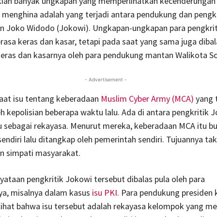
ekian banyak ungkapan yang memperlihatkan kecenderungan 
menghina adalah yang terjadi antara pendukung dan pengkr
n Joko Widodo (Jokowi). Ungkapan-ungkapan para pengkrit
terasa keras dan kasar, tetapi pada saat yang sama juga diba
keras dan kasarnya oleh para pendukung mantan Walikota Sol
- Advertisement -
aat isu tentang keberadaan
Muslim Cyber Army (MCA)
yang 
h kepolisian beberapa waktu lalu. Ada di antara pengkritik 
u sebagai rekayasa. Menurut mereka, keberadaan MCA itu b
endiri lalu ditangkap oleh pemerintah sendiri. Tujuannya tak
 simpati masyarakat.
ataan pengkritik Jokowi tersebut dibalas pula oleh para
a, misalnya dalam kasus
isu PKI.
Para pendukung presiden 
lihat bahwa isu tersebut adalah rekayasa kelompok yang 