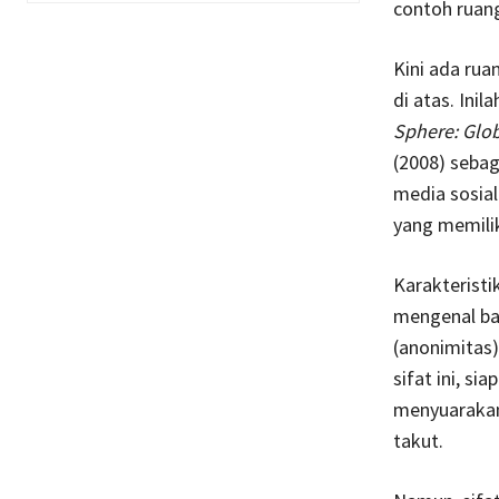
contoh ruang
Kini ada rua
di atas. Ini
Sphere: Glob
(2008) sebag
media sosial
yang memilik
Karakteristi
mengenal ba
(anonimitas)
sifat ini, s
menyuarakan 
takut.