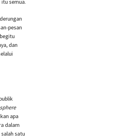
 itu semua.
nderungan
san-pesan
 begitu
nya, dan
elalui
publik
 sphere
ikan apa
ara dalam
 salah satu