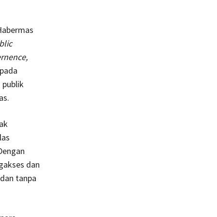
 Habermas
lic
ernence,
k pada
 publik
as.
tak
las
 Dengan
ngakses dan
 dan tanpa