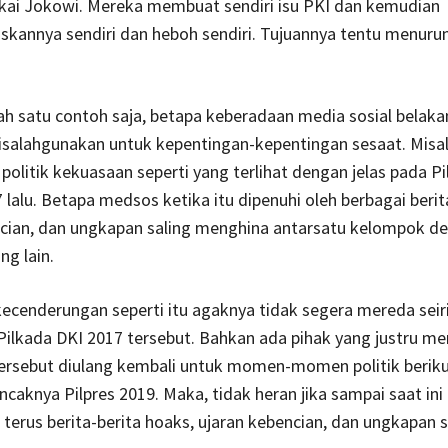
kai Jokowi. Mereka membuat sendiri isu PKI dan kemudian
kannya sendiri dan heboh sendiri. Tujuannya tentu menurun
lah satu contoh saja, betapa keberadaan media sosial belaka
isalahgunakan untuk kepentingan-kepentingan sesaat. Misa
politik kekuasaan seperti yang terlihat dengan jelas pada P
 lalu. Betapa medsos ketika itu dipenuhi oleh berbagai berit
ncian, dan ungkapan saling menghina antarsatu kelompok d
g lain.
ecenderungan seperti itu agaknya tidak segera mereda sei
Pilkada DKI 2017 tersebut. Bahkan ada pihak yang justru m
tersebut diulang kembali untuk momen-momen politik beriku
caknya Pilpres 2019. Maka, tidak heran jika sampai saat ini
 terus berita-berita hoaks, ujaran kebencian, dan ungkapan s