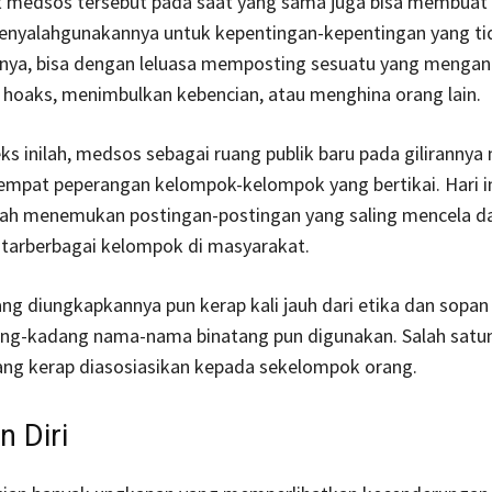
t medsos tersebut pada saat yang sama juga bisa membuat
nyalahgunakannya untuk kepentingan-kepentingan yang tida
lnya, bisa dengan leluasa memposting sesuatu yang menga
a hoaks, menimbulkan kebencian, atau menghina orang lain.
s inilah, medsos sebagai ruang publik baru pada gilirannya
empat peperangan kelompok-kelompok yang bertikai. Hari in
h menemukan postingan-postingan yang saling mencela d
tarberbagai kelompok di masyarakat.
ng diungkapkannya pun kerap kali jauh dari etika dan sopan
ng-kadang nama-nama binatang pun digunakan. Salah satun
ang kerap diasosiasikan kepada sekelompok orang.
 Diri