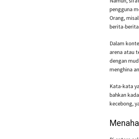
Namun, sifa
pengguna me
Orang, misa
berita-berit
Dalam kontek
arena atau t
dengan muda
menghina an
Kata-kata ya
bahkan kada
kecebong, y
Menahan