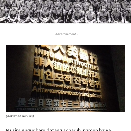
- Advertisement -
[dokumen penulis]
Musim gugur baru datang separuh, namun hawa