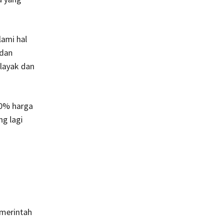
lami hal
 dan
layak dan
00% harga
ng lagi
emerintah