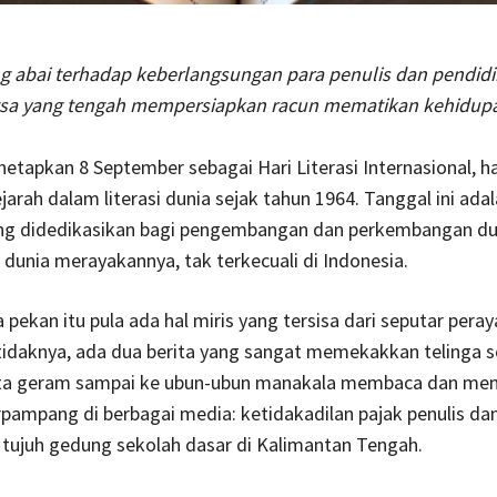
g abai terhadap keberlangsungan para penulis dan pendid
sa yang tengah mempersiapkan racun mematikan kehidup
apkan 8 September sebagai Hari Literasi Internasional, ha
jarah dalam literasi dunia sejak tahun 1964. Tanggal ini adal
ng didedikasikan bagi pengembangan dan perkembangan du
uh dunia merayakannya, tak terkecuali di Indonesia.
pekan itu pula ada hal miris yang tersisa dari seputar pera
tidaknya, ada dua berita yang sangat memekakkan telinga s
a geram sampai ke ubun-ubun manakala membaca dan men
rpampang di berbagai media: ketidakadilan pajak penulis da
tujuh gedung sekolah dasar di Kalimantan Tengah.