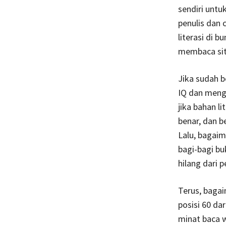
sendiri untu
penulis dan
literasi di 
membaca situ
Jika sudah b
IQ dan meng
jika bahan li
benar, dan 
Lalu, bagai
bagi-bagi bu
hilang dari 
Terus, bagai
posisi 60 da
minat baca 