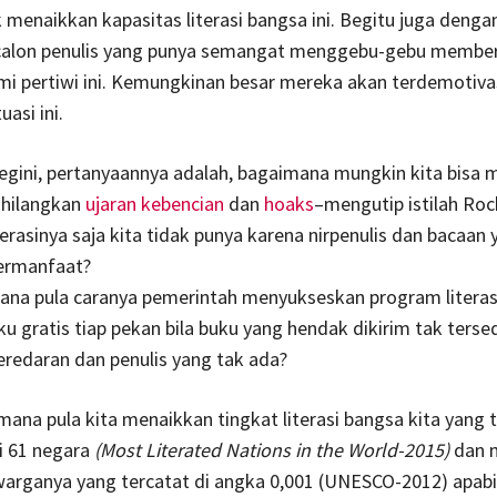
k menaikkan kapasitas literasi bangsa ini. Begitu juga denga
 calon penulis yang punya semangat menggebu-gebu membe
bumi pertiwi ini. Kemungkinan besar mereka akan terdemotiva
asi ini.
egini, pertanyaannya adalah, bagaimana mungkin kita bisa 
hilangkan
ujaran kebencian
dan
hoaks
–mengutip istilah Ro
terasinya saja kita tidak punya karena nirpenulis dan bacaan 
bermanfaat?
mana pula caranya pemerintah menyukseskan program litera
ku gratis tiap pekan bila buku yang hendak dikirim tak terse
peredaran dan penulis yang tak ada?
mana pula kita menaikkan tingkat literasi bangsa kita yang t
ri 61 negara
(Most Literated Nations in the World-2015)
dan 
warganya yang tercatat di angka 0,001 (UNESCO-2012) apab