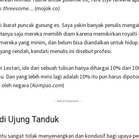
ak
threesome…
(mojok.co)
 ibarat puncak gunung es. Saya yakin banyak penulis menga
Hanya saja mereka memilih diam karena memikirkan royalti
mereka yang minim, dan belum bisa diandalkan untuk hidup 
 yang rendah, kendati menulis ini disebut profesi.
i Lestari, ide dari sebuah tulisan hanya dihargai 10% dari 1
u. Dan yang lebih miris lagi adalah 10% itu pun harus dipoto
oleh negara (
Kompas.com
)
- Advertisement -
 di Ujung Tanduk
tentu sangat tidak menyenangkan dan kondusif bagi upaya p