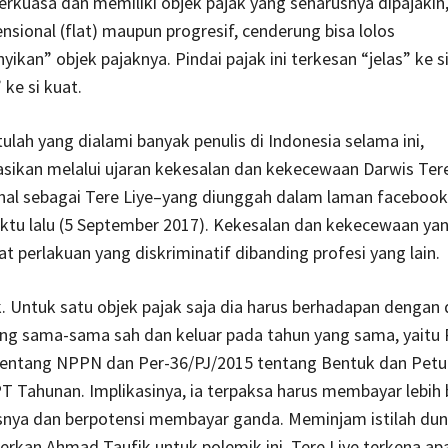
erkuasa dan memiliki objek pajak yang seharusnya dipajakin,
nsional (flat) maupun progresif, cenderung bisa lolos
kan” objek pajaknya. Pindai pajak ini terkesan “jelas” ke s
 ke si kuat.
tulah yang dialami banyak penulis di Indonesia selama ini,
sikan melalui ujaran kekesalan dan kekecewaan Darwis Tere
enal sebagai Tere Liye–yang diunggah dalam laman facebook
ktu lalu (5 September 2017). Kekesalan dan kekecewaan yan
at perlakuan yang diskriminatif dibanding profesi yang lain.
. Untuk satu objek pajak saja dia harus berhadapan dengan
ng sama-sama sah dan keluar pada tahun yang sama, yaitu 
tentang NPPN dan Per-36/PJ/2015 tentang Bentuk dan Petu
T Tahunan. Implikasinya, ia terpaksa harus membayar lebih 
snya dan berpotensi membayar ganda. Meminjam istilah duni
erkan Ahmad Taufik untuk polemik ini, Tere Liye terkena ap