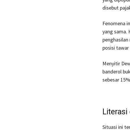
disebut paj
Fenomena ini
yang sama. 
penghasilan 
posisi tawar
Menyitir Dew
banderol buk
sebesar 15% 
Literasi
Situasi ini 