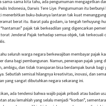
 sama-sama kita tahu, ada pengumuman mengagetkan dari
nulis Indonesia, Darwis Tere Liye. Pengumuman itu berbunyi
ti menerbitkan buku-bukunya lantaran tak kuat menanggun
eramat berat itu. Ibarat palu godam, ia tengah terhuyung-h
“hantaman” pajak tak berkeadilan yang digencarkan pemer
ktorat Jenderal Pajak terhadap semua objek, tak terkecuali d
lis.
tahu seluruh warga negara berkewajiban membayar pajak ka
er dana bagi pembangunan. Namun, penerapan pajak yang d
h, ambigu, dan tidak transparan bisa berdampak buruk bagi 
. Sebutlah semisal hilangnya kreativitas, inovasi, dan sem
n yang sangat dibutuhkan negara sekarang ini.
tikan, ada tendensi bahwa wajib pajak pribadi atau badan u
tan atau lemahlah yang selalu menjadi “korban”, sementara