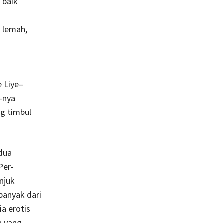
 baik
i lemah,
 Liye–
-nya
g timbul
 dua
Per-
njuk
banyak dari
a erotis
a yang