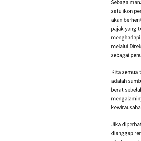
Sebagaimana
satu ikon pe
akan berhen
pajak yang t
menghadapi 
melalui Dire
sebagai penu
Kita semua 
adalah sumb
berat sebela
mengalaminya
kewirausahaa
Jika diperha
dianggap ren