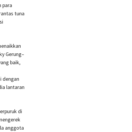
n para
rantas tuna
si
menaikkan
cky Gerung–
yang baik,
si dengan
dia lantaran
erpuruk di
mengerek
ila anggota