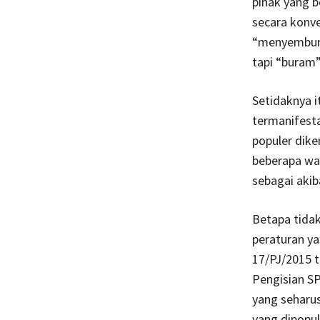
pihak yang b
secara konve
“menyembunyi
tapi “buram”
Setidaknya i
termanifesta
populer dik
beberapa wa
sebagai akib
Betapa tidak
peraturan ya
17/PJ/2015 
Pengisian SP
yang seharu
yang dipopul