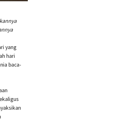
ikannya
annya
ri yang
ah hari
nia baca-
yaan
ekaligus
yaksikan
n