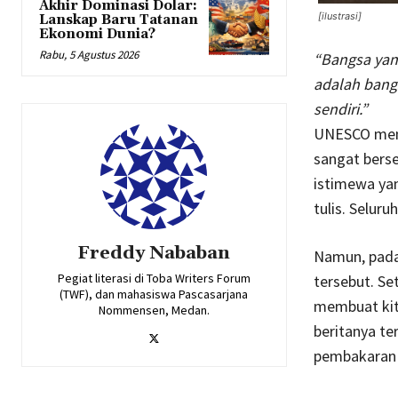
Akhir Dominasi Dolar:
[ilustrasi]
Lanskap Baru Tatanan
Ekonomi Dunia?
Rabu, 5 Agustus 2026
“Bangsa yan
adalah bang
sendiri.”
UNESCO menet
sangat berse
istimewa ya
tulis. Selur
Freddy Nababan
Namun, pada 
Pegiat literasi di Toba Writers Forum
tersebut. Se
(TWF), dan mahasiswa Pascasarjana
membuat kit
Nommensen, Medan.
beritanya te
pembakaran 