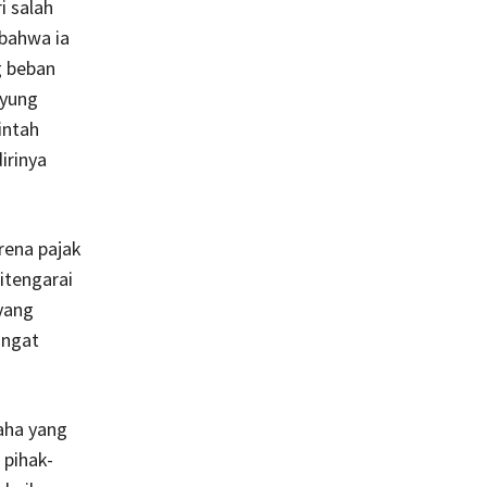
 salah
 bahwa ia
g beban
uyung
intah
irinya
rena pajak
itengarai
yang
angat
saha yang
 pihak-