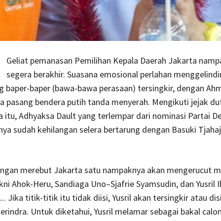
Geliat pemanasan Pemilihan Kepala Daerah Jakarta namp
segera berakhir. Suasana emosional perlahan menggelindi
ng baper-baper (bawa-bawa perasaan) tersingkir, dengan Ah
 pasang bendera putih tanda menyerah. Mengikuti jejak du
a itu, Adhyaksa Dault yang terlempar dari nominasi Partai 
ya sudah kehilangan selera bertarung dengan Basuki Tjaha
ungan merebut Jakarta satu nampaknya akan mengerucut me
ni Ahok-Heru, Sandiaga Uno–Sjafrie Syamsudin, dan Yusril I
Jika titik-titik itu tidak diisi, Yusril akan tersingkir atau di
Gerindra. Untuk diketahui, Yusril melamar sebagai bakal calo