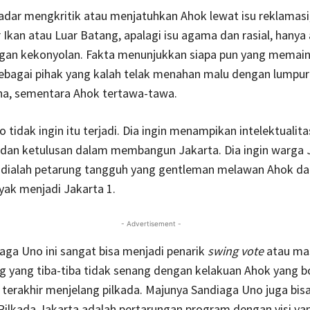
adar mengkritik atau menjatuhkan Ahok lewat isu reklamas
 Ikan atau Luar Batang, apalagi isu agama dan rasial, hanya
ngan kekonyolan. Fakta menunjukkan siapa pun yang memaink
sebagai pihak yang kalah telak menahan malu dengan lumpur
a, sementara Ahok tertawa-tawa.
 tidak ingin itu terjadi. Dia ingin menampikan intelektualita
 dan ketulusan dalam membangun Jakarta. Dia ingin warga 
 dialah petarung tangguh yang gentleman melawan Ahok da
ayak menjadi Jakarta 1.
- Advertisement -
aga Uno ini sangat bisa menjadi penarik
swing vote
atau ma
yang tiba-tiba tidak senang dengan kelakuan Ahok yang boc
terakhir menjelang pilkada. Majunya Sandiaga Uno juga bis
ilkada Jakarta adalah pertarungan program dengan visi yan