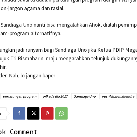
rgon-jargon agama dan rasial.
n Sandiaga Uno nanti bisa mengalahkan Ahok, dialah pemimpi
ram-program alternatifnya.
ungkin jadi runyam bagi Sandiaga Uno jika Ketua PDIP Meg
juk Tri Rismaharini maju mengarahkan telunjuk dukungann
hir.
nder. Nah, lo jangan baper…
pertarungan program
pilkada dki 2017
Sandiaga Uno
yusril ihza mahendra
n
ok Comment