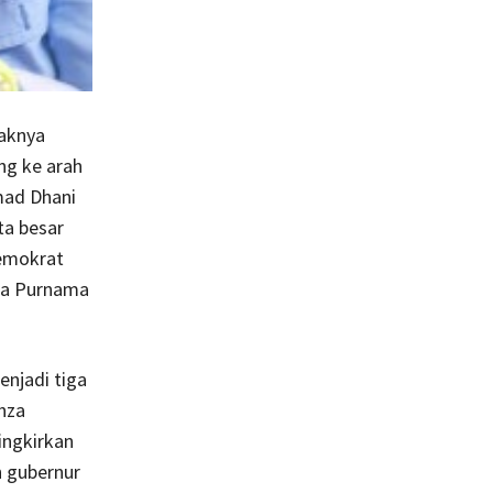
aknya
ng ke arah
mad Dhani
ta besar
Demokrat
ja Purnama
njadi tiga
hza
singkirkan
n gubernur