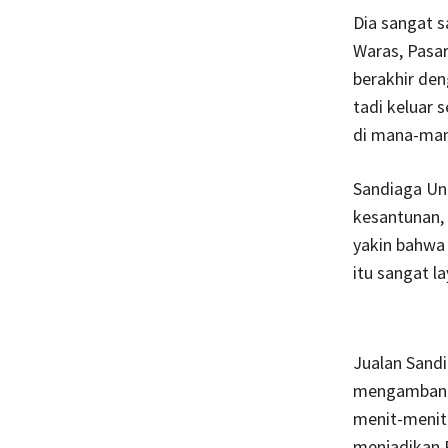
Dia sangat s
Waras, Pasar
berakhir de
tadi keluar 
di mana-man
Sandiaga Uno
kesantunan,
yakin bahwa
itu sangat l
Jualan Sandi
mengambang 
menit-menit 
menjadikan P