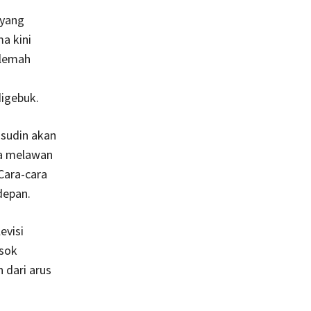
 yang
a kini
 lemah
igebuk.
msudin akan
a melawan
Cara-cara
depan.
evisi
osok
 dari arus