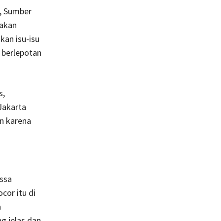
i, Sumber
 akan
an isu-isu
 berlepotan
s,
Jakarta
n karena
ssa
or itu di
a
g jelas dan