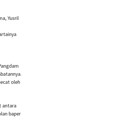
a, Yusril
rtainya
i Pangdam
abatannya.
ecat oleh
t antara
lan baper