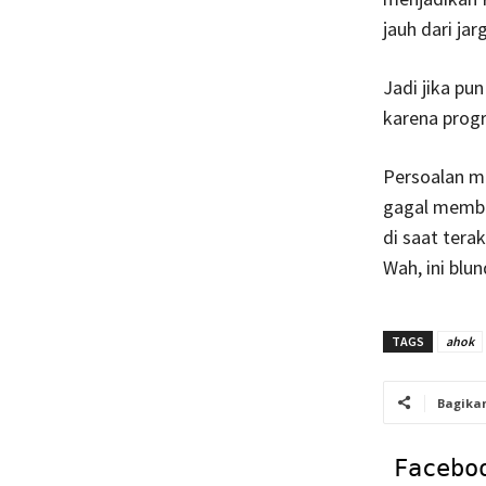
jauh dari ja
Jadi jika pu
karena prog
Persoalan m
gagal membu
di saat terak
Wah, ini blu
TAGS
ahok
Bagika
Facebo