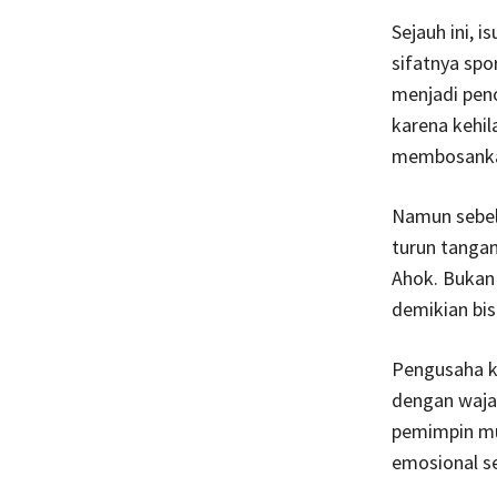
Sejauh ini, i
sifatnya spo
menjadi pen
karena kehi
membosankan
Namun sebel
turun tanga
Ahok. Bukan
demikian bis
Pengusaha kay
dengan waja
pemimpin mud
emosional se