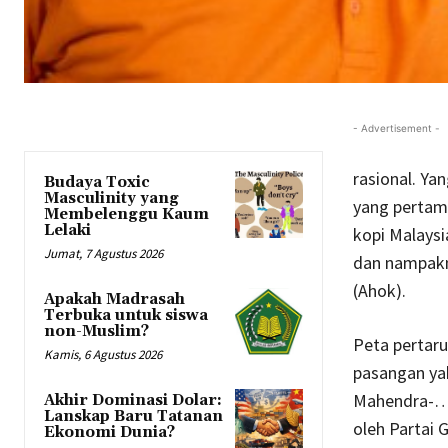
- Advertisement -
rasional. Ya
Budaya Toxic
Masculinity yang
yang pertama
Membelenggu Kaum
Lelaki
kopi Malaysi
Jumat, 7 Agustus 2026
dan nampakn
(Ahok).
Apakah Madrasah
Terbuka untuk siswa
non-Muslim?
Peta pertar
Kamis, 6 Agustus 2026
pasangan yak
Mahendra-….. 
Akhir Dominasi Dolar:
Lanskap Baru Tatanan
oleh Partai 
Ekonomi Dunia?