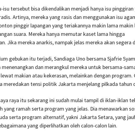
su-isu tersebut bisa dikendalikan menjadi hanya isu pinggiran
radis. Artinya, mereka yang rasis dan menggunakan isu agam
onton pinggir lapangan yang teriakannya makin lama makin
langan suara. Mereka hanya memutar kaset lama hingga
. Jika mereka anarkis, nampak jelas mereka akan segera d
um gebukan itu terjadi, Sandiaga Uno bersama Sjafrie Sya
n menenangkan dan merangkul mereka untuk bersama-sam
 lewat makian atau kekerasan, melainkan dengan program. 
a meredakan tensi politik Jakarta menjelang pilkada tahun 
a raya itu sekarang ini sudah mulai tampil di iklan-iklan tel
h yang ramah serta program yang jelas. Dia menawarkan s
a serta program alternatif, yakni Jakarta Setara, yang jauh
bagaimana yang diperlihatkan oleh calon-calon lain.