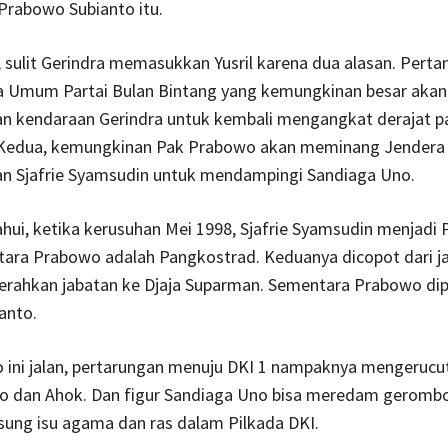
 Prabowo Subianto itu.
, sulit Gerindra memasukkan Yusril karena dua alasan. Pertam
a Umum Partai Bulan Bintang yang kemungkinan besar akan
 kendaraan Gerindra untuk kembali mengangkat derajat pa
 Kedua, kemungkinan Pak Prabowo akan meminang Jendera
n Sjafrie Syamsudin untuk mendampingi Sandiaga Uno.
hui, ketika kerusuhan Mei 1998, Sjafrie Syamsudin menjad
tara Prabowo adalah Pangkostrad. Keduanya dicopot dari j
yerahkan jabatan ke Djaja Suparman. Sementara Prabowo dip
anto.
o ini jalan, pertarungan menuju DKI 1 nampaknya mengerucu
o dan Ahok. Dan figur Sandiaga Uno bisa meredam gerombo
ung isu agama dan ras dalam Pilkada DKI.