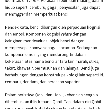
identitas diri
hater
. Perasaan sedih dan malang dalam
hidup seperti cemburu, gagal, penyesalan juga dapat
men
trigger
dan memperkuat benci.
Pendek kata, benci dibangun oleh perpaduan kognisi
dan emosi. Komponen kognisi
relate
dengan
keinginan mendevaluasi objek benci dengan
mempersepsikannya sebagai ancaman. Sedangkan
komponen emosi yang mendorong tindakan
kekerasan atas nama benci antara lain marah, stres,
takut, khawatir, permusuhan dan lainnya. Benci juga
berhubungan dengan konstruk psikologi lain seperti iri,
cemburu, dendam, dan perasaan superior.
Dalam peristiwa Qabil dan Habil, kebencian sengaja
dihembuskan iblis kepada Qabil. Tapi dalam diri Qabil
sudah ada benih ketidaksukaan kepada Habil. Iri hati