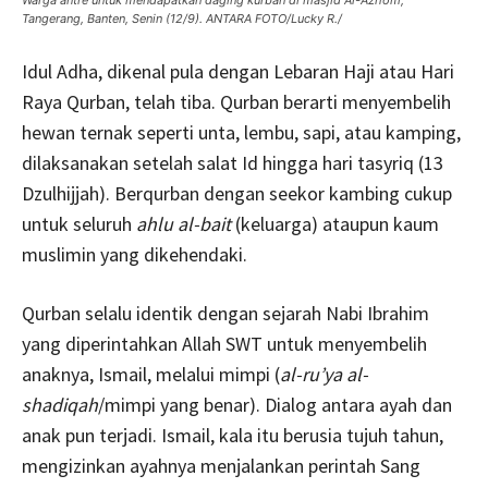
Warga antre untuk mendapatkan daging kurban di masjid Al-Azhom,
Tangerang, Banten, Senin (12/9). ANTARA FOTO/Lucky R./
Idul Adha, dikenal pula dengan Lebaran Haji atau Hari
Raya Qurban, telah tiba. Qurban berarti menyembelih
hewan ternak seperti unta, lembu, sapi, atau kamping,
dilaksanakan setelah salat Id hingga hari tasyriq (13
Dzulhijjah). Berqurban dengan seekor kambing cukup
untuk seluruh
ahlu al-bait
(keluarga) ataupun kaum
muslimin yang dikehendaki.
Qurban selalu identik dengan sejarah Nabi Ibrahim
yang diperintahkan Allah SWT untuk menyembelih
anaknya, Ismail, melalui mimpi (
al-ru’ya al-
shadiqah
/mimpi yang benar). Dialog antara ayah dan
anak pun terjadi. Ismail, kala itu berusia tujuh tahun,
mengizinkan ayahnya menjalankan perintah Sang