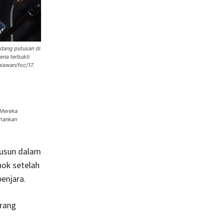
idang putusan di
ena terbukti
iawan/foc/17.
 Mereka
ahankan
susun dalam
hok setelah
enjara.
arang