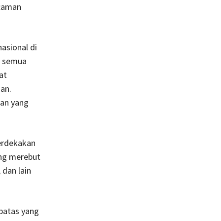
ncaman
asional di
n semua
at
an.
dan yang
merdekakan
ang merebut
 dan lain
batas yang