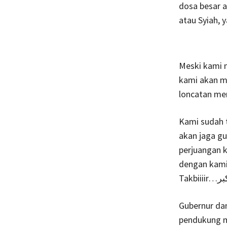
dosa besar a
atau Syiah, y
Meski kami 
kami akan m
loncatan men
Kami sudah 
akan jaga gu
perjuangan k
dengan kami
Takbii
Gubernur dan
pendukung m