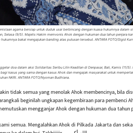
penistaan agama bersiap untuk duduk usai berbincang dengan kuasa hukumnya dalam s
tan, Selasa (9/5). Majelis Hakim memvonis Ahok dengan hukuman dua tahun penjara kar
 hukumnya bakal mengajukan banding atas putusan tersebut. ANTARA FOTO/Sigid Kurn
elar doa dalam aksi Solidaritas Seribu Lilin Keadilan di Denpasar, Bali, Kamis (11/5).
n bagi kasus yang sama dengan kasus Ahok dan mengajak masyarakat untuk mempert
utuhan NKRI. ANTARA FOTO/Nyoman Budhiana.
yakin tidak semua yang menolak Ahok membencinya, bila di
arangkali beginilah ungkapan kegembiraan para pembenci A
memutuskan mengganjar Ahok dengan hukuman dua tahun p
kami semua. Mengalahkan Ahok di Pilkada Jakarta dan sek
menjebloskannya ke dalam bui. Takbiiiiiir…. الله أكبر