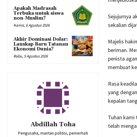
Apakah Madrasah
Terbuka untuk siswa
Sejujurnya a
non-Muslim?
sekalian dij
Kamis, 6 Agustus 2026
Akhir Dominasi Dolar:
Majelis haki
Lanskap Baru Tatanan
Ekonomi Dunia?
beriman. Me
Rabu, 5 Agustus 2026
penista agam
membuat kes
Rasa keadila
yang dengan
kepalan tang
Tuhan kami 
Abdillah Toha
Pengusaha, mantan politisi, pemerhati