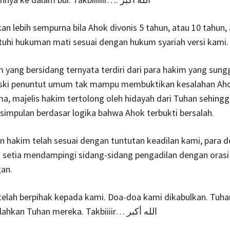
kan lebih sempurna bila Ahok divonis 5 tahun, atau 10 tahun,
atuhi hukuman mati sesuai dengan hukum syariah versi kami.
m yang bersidang ternyata terdiri dari para hakim yang sung
ski penuntut umum tak mampu membuktikan kesalahan Aho
a, majelis hakim tertolong oleh hidayah dari Tuhan sehing
impulan berdasar logika bahwa Ahok terbukti bersalah.
n hakim telah sesuai dengan tuntutan keadilan kami, para 
 setia mendampingi sidang-sidang pengadilan dengan orasi
an.
telah berpihak kepada kami. Doa-doa kami dikabulkan. Tuha
telah mengalahkan Tuhan mereka. Takbiiiir… الله أكبر