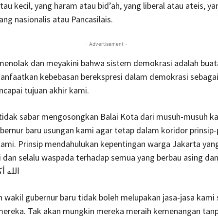
tau kecil, yang haram atau bid’ah, yang liberal atau ateis, y
ang nasionalis atau Pancasilais.
- Advertisement -
menolak dan meyakini bahwa sistem demokrasi adalah buat
anfaatkan kebebasan berekspresi dalam demokrasi sebagai
capai tujuan akhir kami.
tidak sabar mengosongkan Balai Kota dari musuh-musuh k
bernur baru usungan kami agar tetap dalam koridor prinsip-p
ami. Prinsip mendahulukan kepentingan warga Jakarta yang
 dan selalu waspada terhadap semua yang berbau asing dan
iir…الله أكبر
 wakil gubernur baru tidak boleh melupakan jasa-jasa kami
ereka. Tak akan mungkin mereka meraih kemenangan tanp