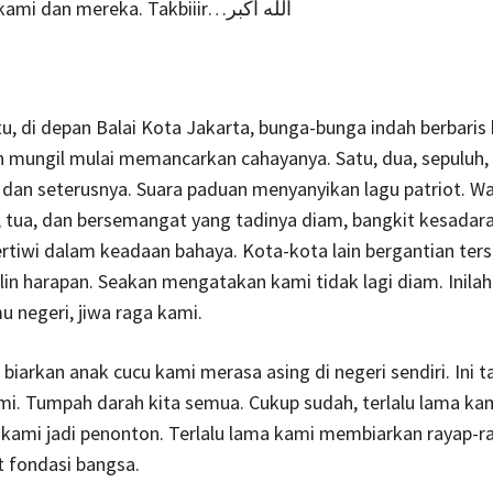
jelas antara kami dan mereka. Takbiiir…الله أكبر
u, di depan Balai Kota Jakarta, bunga-bunga indah berbaris
ilin mungil mulai memancarkan cahayanya. Satu, dua, sepuluh, 
, dan seterusnya. Suara paduan menyanyikan lagu patriot. W
 tua, dan bersemangat yang tadinya diam, bangkit kesadar
rtiwi dalam keadaan bahaya. Kota-kota lain bergantian ters
-lilin harapan. Seakan mengatakan kami tidak lagi diam. Inilah
 negeri, jiwa raga kami.
biarkan anak cucu kami merasa asing di negeri sendiri. Ini t
mi. Tumpah darah kita semua. Cukup sudah, terlalu lama ka
 kami jadi penonton. Terlalu lama kami membiarkan rayap-r
 fondasi bangsa.