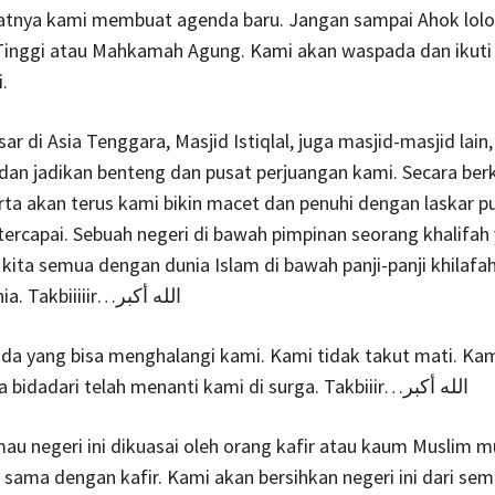
atnya kami membuat agenda baru. Jangan sampai Ahok lolo
Tinggi atau Mahkamah Agung. Kami akan waspada dan ikuti 
.
ar di Asia Tenggara, Masjid Istiqlal, juga masjid-masjid lain
dan jadikan benteng dan pusat perjuangan kami. Secara berka
arta akan terus kami bikin macet dan penuhi dengan laskar p
 tercapai. Sebuah negeri di bawah pimpinan seorang khalifah
ita semua dengan dunia Islam di bawah panji-panji khilafah
seantero dunia. Takbiiiiir…الله أكبر
da yang bisa menghalangi kami. Kami tidak takut mati. Ka
berjihad. Para bidadari telah menanti kami di surga. Takbiiir…الله أكبر
au negeri ini dikuasai oleh orang kafir atau kaum Muslim m
 sama dengan kafir. Kami akan bersihkan negeri ini dari se