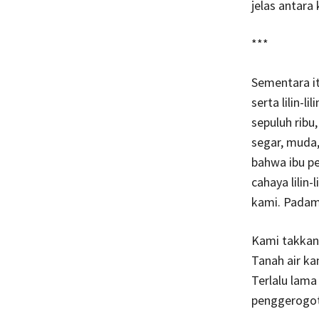
***
Sementara it
serta lilin-l
sepuluh ribu
segar, muda,
bahwa ibu pe
cahaya lilin
kami. Padamu
Kami takkan 
Tanah air ka
Terlalu lama
penggerogot