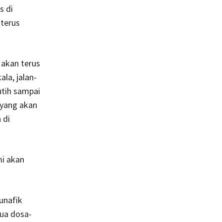
s di
terus
, akan terus
la, jalan-
utih sampai
 yang akan
 di
mi akan
unafik
mua dosa-