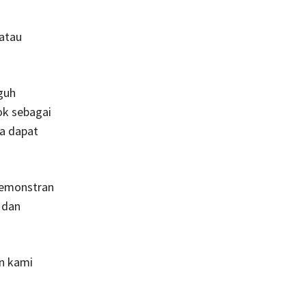
 atau
guh
k sebagai
ga dapat
demonstran
 dan
n kami