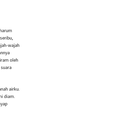
 harum
seribu,
ajah-wajah
annya
iram oleh
 suara
anah airku.
mi diam.
ayap