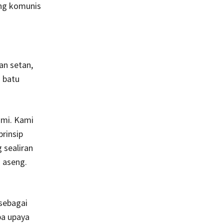
ang komunis
an setan,
 batu
ami. Kami
rinsip
 sealiran
 aseng.
 sebagai
a upaya