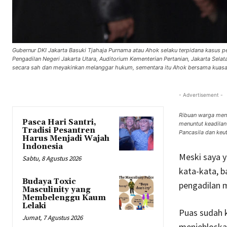
Gubernur DKI Jakarta Basuki Tjahaja Purnama atau Ahok selaku terpidana kasus 
Pengadilan Negeri Jakarta Utara, Auditorium Kementerian Pertanian, Jakarta Sela
secara sah dan meyakinkan melanggar hukum, sementara itu Ahok bersama kuasa
- Advertisement -
Ribuan warga mengg
Pasca Hari Santri,
menuntut keadila
Tradisi Pesantren
Pancasila dan ke
Harus Menjadi Wajah
Indonesia
Meski saya 
Sabtu, 8 Agustus 2026
kata-kata, b
Budaya Toxic
pengadilan 
Masculinity yang
Membelenggu Kaum
Lelaki
Puas sudah 
Jumat, 7 Agustus 2026