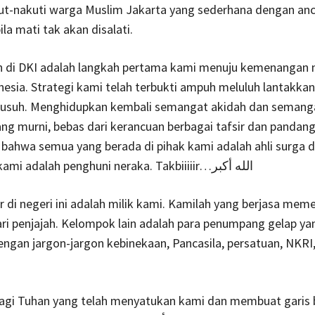
t-nakuti warga Muslim Jakarta yang sederhana dengan a
la mati tak akan disalati.
di DKI adalah langkah pertama kami menuju kemenangan n
nesia. Strategi kami telah terbukti ampuh meluluh lantakka
usuh. Menghidupkan kembali semangat akidah dan semang
g murni, bebas dari kerancuan berbagai tafsir dan pandang
bahwa semua yang berada di pihak kami adalah ahli surga 
menentang kami adalah penghuni neraka. Takbiiiiir…الله أكبر
r di negeri ini adalah milik kami. Kamilah yang berjasa me
ari penjajah. Kelompok lain adalah para penumpang gelap y
engan jargon-jargon kebinekaan, Pancasila, persatuan, NKRI,
 bagi Tuhan yang telah menyatukan kami dan membuat garis 