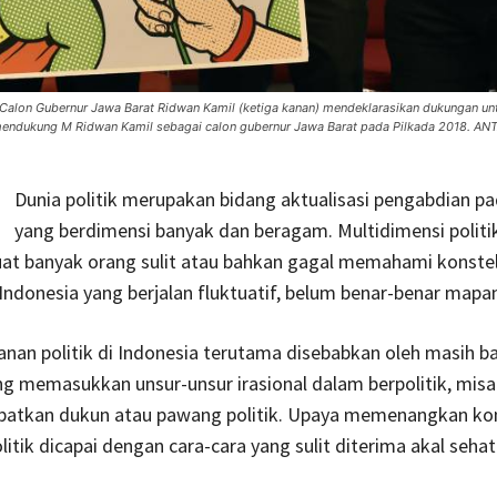
ma Calon Gubernur Jawa Barat Ridwan Kamil (ketiga kanan) mendeklarasikan dukungan u
i mendukung M Ridwan Kamil sebagai calon gubernur Jawa Barat pada Pilkada 2018. AN
Dunia politik merupakan bidang aktualisasi pengabdian p
yang berdimensi banyak dan beragam. Multidimensi politik
t banyak orang sulit atau bahkan gagal memahami konstelas
Indonesia yang berjalan fluktuatif, belum benar-benar mapa
nan politik di Indonesia terutama disebabkan oleh masih b
g memasukkan unsur-unsur irasional dalam berpolitik, misa
batkan dukun atau pawang politik. Upaya memenangkan kom
itik dicapai dengan cara-cara yang sulit diterima akal sehat