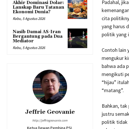
Padahal, ji
Akhir Dominasi Dolar:
Lanskap Baru Tatanan
kemenangan 
Ekonomi Dunia?
cita politik
Rabu, 5 Agustus 2026
yang harus d
Nasib Damai AS-Iran
politik yang
Bergantung pada Dua
Mediator
Rabu, 5 Agustus 2026
Contoh lain 
mengukur kin
bahwa ada pa
mengikuti pe
“hijau” itul
“matang”.
Bahkan, tak 
Jeffrie Geovanie
justru semak
http://jeffriegeovanie.com
politik tid
Ketua Dewan Pembina PSI.