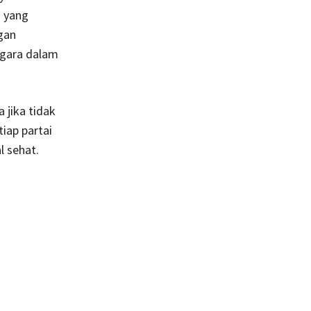
h yang
gan
egara dalam
 jika tidak
iap partai
l sehat.