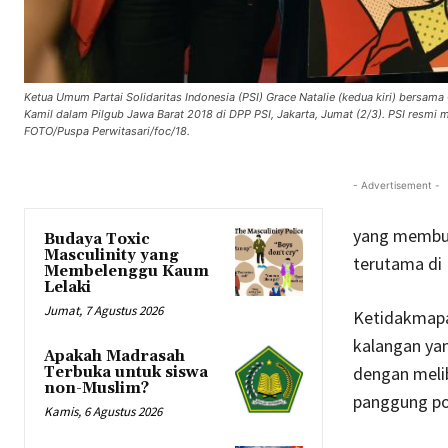
Ketua Umum Partai Solidaritas Indonesia (PSI) Grace Natalie (kedua kiri) bersa
Kamil dalam Pilgub Jawa Barat 2018 di DPP PSI, Jakarta, Jumat (2/3). PSI resm
FOTO/Puspa Perwitasari/foc/18.
- Advertisement -
yang membua
Budaya Toxic
Masculinity yang
terutama di 
Membelenggu Kaum
Lelaki
Jumat, 7 Agustus 2026
Ketidakmapa
kalangan yan
Apakah Madrasah
dengan meli
Terbuka untuk siswa
non-Muslim?
panggung pol
Kamis, 6 Agustus 2026