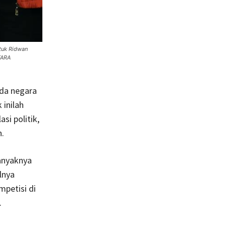
ntuk Ridwan
TARA
ada negara
 inilah
i politik,
n.
anyaknya
lnya
petisi di
.