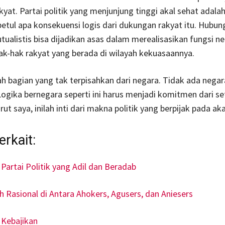
yat. Partai politik yang menjunjung tinggi akal sehat adala
tul apa konsekuensi logis dari dukungan rakyat itu. Hubun
tualistis bisa dijadikan asas dalam merealisasikan fungsi n
k-hak rakyat yang berada di wilayah kekuasaannya.
h bagian yang tak terpisahkan dari negara. Tidak ada negara
Logika bernegara seperti ini harus menjadi komitmen dari set
rut saya, inilah inti dari makna politik yang berpijak pada aka
rkait:
artai Politik yang Adil dan Beradab
h Rasional di Antara Ahokers, Agusers, dan Aniesers
n Kebajikan