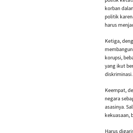
korban dalam
politik karen
harus menjad
Ketiga, den
membangun n
korupsi, beba
yang ikut b
diskriminasi.
Keempat, d
negara sebag
asasinya. Sal
kekuasaan, b
Harus digar