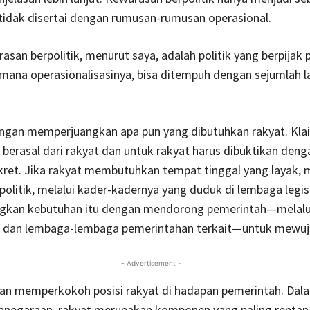
tidak disertai dengan rumusan-rumusan operasional.
san berpolitik, menurut saya, adalah politik yang berpijak 
mana operasionalisasinya, bisa ditempuh dengan sejumlah 
ngan memperjuangkan apa pun yang dibutuhkan rakyat. Kl
ik berasal dari rakyat dan untuk rakyat harus dibuktikan den
ret. Jika rakyat membutuhkan tempat tinggal yang layak, m
politik, melalui kader-kadernya yang duduk di lembaga legisl
kan kebutuhan itu dengan mendorong pemerintah—melalu
 dan lembaga-lembaga pemerintahan terkait—untuk mewuj
- Advertisement -
an memperkokoh posisi rakyat di hadapan pemerintah. Dal
tanegaraan, rakyat merupakan komponen yang paling rentan 