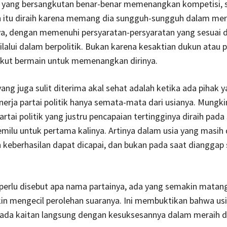
ka yang bersangkutan benar-benar memenangkan kompetisi, s
itu diraih karena memang dia sungguh-sungguh dalam mera
nya, dengan memenuhi persyaratan-persyaratan yang sesuai 
ilalui dalam berpolitik. Bukan karena kesaktian dukun atau
 ikut bermain untuk memenangkan dirinya.
yang juga sulit diterima akal sehat adalah ketika ada pihak 
erja partai politik hanya semata-mata dari usianya. Mungkin
rtai politik yang justru pencapaian tertingginya diraih pada
milu untuk pertama kalinya. Artinya dalam usia yang masih
ah keberhasilan dapat dicapai, dan bukan pada saat dianggap
perlu disebut apa nama partainya, ada yang semakin matang
in mengecil perolehan suaranya. Ini membuktikan bahwa usi
ak ada kaitan langsung dengan kesuksesannya dalam meraih 