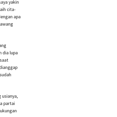
aya yakin
ih cita-
dengan apa
 pawang
yang
 dia lupa
 saat
 dianggap
 sudah
 usianya,
a partai
dukungan