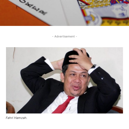
- Advertisement -
Fahri Hamzah.