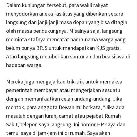
Dalam kunjungan tersebut, para wakil rakyat
menyodorkan aneka fasilitas yang diberikan secara
langsung dan janji-janji masa depan yang bisa ditagih
oleh massa pendukungnya. Misalnya saja, langsung
meminta stafnya mencatat nama-nama warga yang
belum punya BPJS untuk mendapatkan KJS gratis.
Atau langsung memberikan santunan dan bea siswa di
hadapan warga.
Mereka juga mengajarkan trik-trik untuk memaksa
pemerintah membayar atau mengerjakan sesuatu
dengan memanfaatkan celah undang-undang. Jika
mentok, para anggota Dewan itu berkata, “Jika ada
masalah dengan lurah, camat atau pejabat Rumah
Sakit, telepon saya langsung. Ini nomor HP saya dan
temui saya di jam-jam ini di rumah. Saya akan