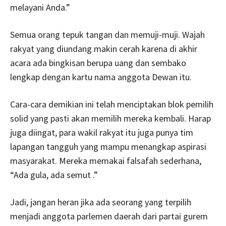
melayani Anda.”
Semua orang tepuk tangan dan memuji-muji. Wajah
rakyat yang diundang makin cerah karena di akhir
acara ada bingkisan berupa uang dan sembako
lengkap dengan kartu nama anggota Dewan itu.
Cara-cara demikian ini telah menciptakan blok pemilih
solid yang pasti akan memilih mereka kembali. Harap
juga diingat, para wakil rakyat itu juga punya tim
lapangan tangguh yang mampu menangkap aspirasi
masyarakat. Mereka memakai falsafah sederhana,
“Ada gula, ada semut .”
Jadi, jangan heran jika ada seorang yang terpilih
menjadi anggota parlemen daerah dari partai gurem