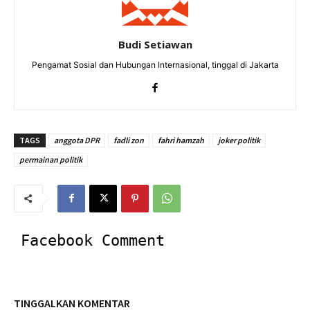
Budi Setiawan
Pengamat Sosial dan Hubungan Internasional, tinggal di Jakarta
TAGS
anggota DPR
fadli zon
fahri hamzah
joker politik
permainan politik
Facebook Comment
TINGGALKAN KOMENTAR