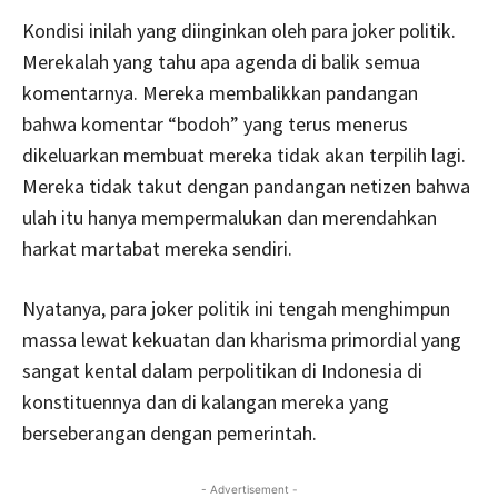
Kondisi inilah yang diinginkan oleh para joker politik.
Merekalah yang tahu apa agenda di balik semua
komentarnya. Mereka membalikkan pandangan
bahwa komentar “bodoh” yang terus menerus
dikeluarkan membuat mereka tidak akan terpilih lagi.
Mereka tidak takut dengan pandangan netizen bahwa
ulah itu hanya mempermalukan dan merendahkan
harkat martabat mereka sendiri.
Nyatanya, para joker politik ini tengah menghimpun
massa lewat kekuatan dan kharisma primordial yang
sangat kental dalam perpolitikan di Indonesia di
konstituennya dan di kalangan mereka yang
berseberangan dengan pemerintah.
- Advertisement -