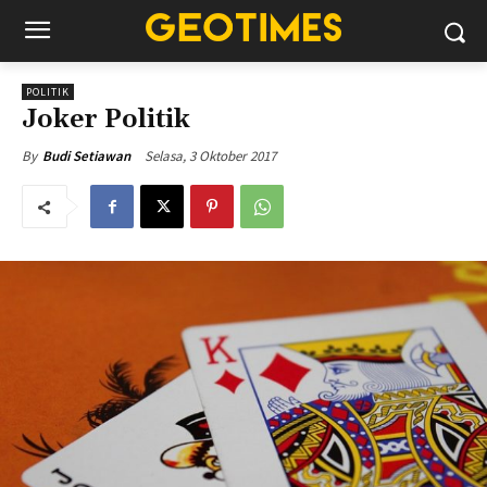
POLITIK
Joker Politik
Selasa, 3 Oktober 2017
By
Budi Setiawan