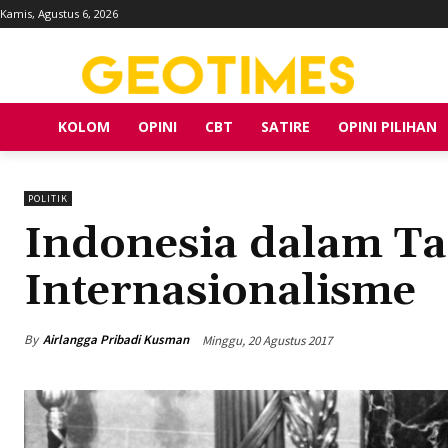
Kamis, Agustus 6, 2026
KOLOM
OPINI
CBT
SATIRE
OPINI PILIHAN
POLITIK
Indonesia dalam T
Internasionalisme
By
Airlangga Pribadi Kusman
Minggu, 20 Agustus 2017