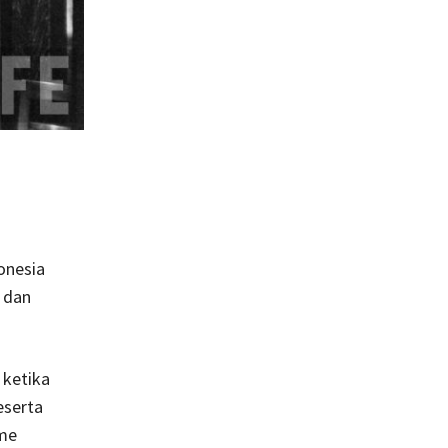
onesia
 dan
 ketika
eserta
sme