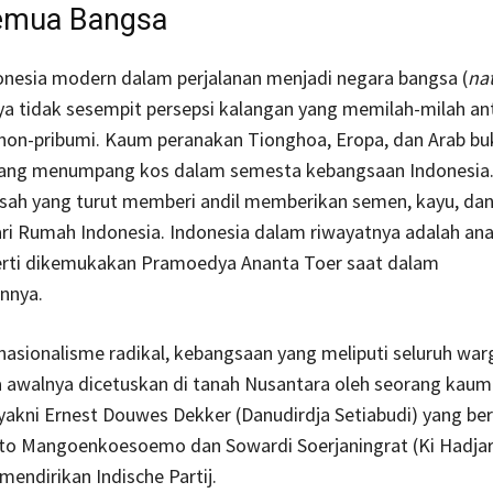
emua Bangsa
onesia modern dalam perjalanan menjadi negara bangsa (
nat
a tidak sesempit persepsi kalangan yang memilah-milah an
 non-pribumi. Kaum peranakan Tionghoa, Eropa, dan Arab bu
ang menumpang kos dalam semesta kebangsaan Indonesia
 sah yang turut memberi andil memberikan semen, kayu, dan
ri Rumah Indonesia. Indonesia dalam riwayatnya adalah an
erti dikemukakan Pramoedya Ananta Toer saat dalam
nnya.
nasionalisme radikal, kebangsaan yang meliputi seluruh war
a awalnya dicetuskan di tanah Nusantara oleh seorang kau
yakni Ernest Douwes Dekker (Danudirdja Setiabudi) yang be
pto Mangoenkoesoemo dan Sowardi Soerjaningrat (Ki Hadja
endirikan Indische Partij.