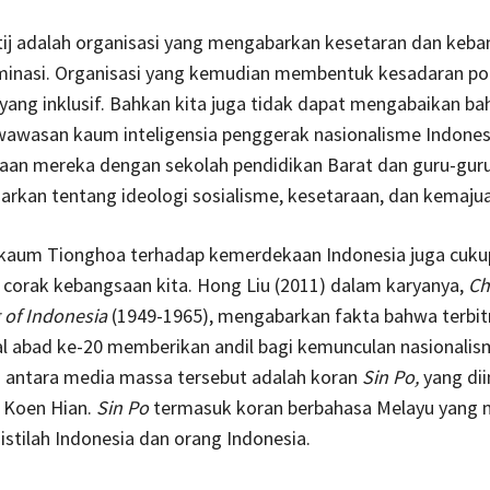
tij adalah organisasi yang mengabarkan kesetaran dan keb
minasi. Organisasi yang kemudian membentuk kesadaran pol
ang inklusif. Bahkan kita juga tidak dapat mengabaikan b
wawasan kaum inteligensia penggerak nasionalisme Indones
aan mereka dengan sekolah pendidikan Barat dan guru-guru
rkan tentang ideologi sosialisme, kesetaraan, dan kemajua
aum Tionghoa terhadap kemerdekaan Indonesia juga cuku
corak kebangsaan kita. Hong Liu (2011) dalam karyanya,
Ch
 of Indonesia
(1949-1965), mengabarkan fakta bahwa terbi
l abad ke-20 memberikan andil bagi kemunculan nasionalis
i antara media massa tersebut adalah koran
Sin Po,
yang diin
m Koen Hian.
Sin Po
termasuk koran berbahasa Melayu yang 
stilah Indonesia dan orang Indonesia.