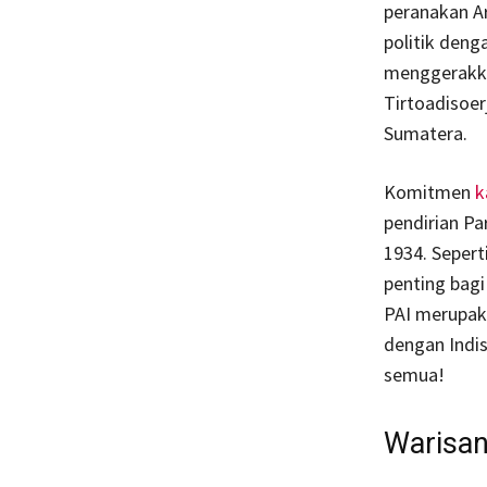
peranakan A
politik deng
menggerakka
Tirtoadisoer
Sumatera.
Komitmen
k
pendirian Pa
1934. Seper
penting bag
PAI merupak
dengan Indis
semua!
Warisan