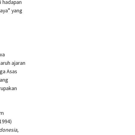
di hadapan
Raya” yang
wa
aruh ajaran
iga Asas
yang
erupakan
am
1994)
ndonesia
,