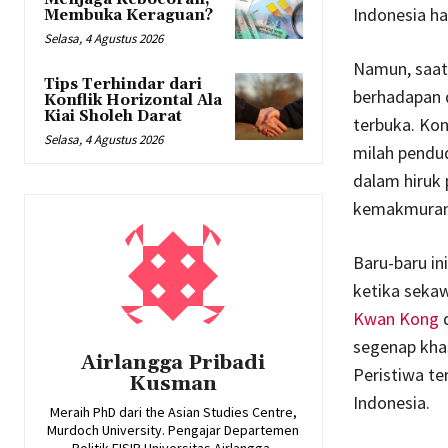
Indonesia ha
Membuka Keraguan?
Selasa, 4 Agustus 2026
Namun, saat
Tips Terhindar dari
berhadapan d
Konflik Horizontal Ala
Kiai Sholeh Darat
terbuka. Ko
Selasa, 4 Agustus 2026
milah pendud
dalam hiruk 
kemakmuran 
Baru-baru in
ketika seka
Kwan Kong
segenap khas
Airlangga Pribadi
Peristiwa t
Kusman
Indonesia.
Meraih PhD dari the Asian Studies Centre,
Murdoch University. Pengajar Departemen
Politik FISIP Universitas Airlangga,