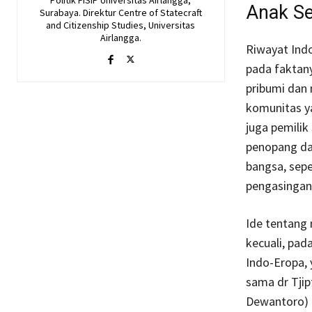
Anak S
Surabaya. Direktur Centre of Statecraft
and Citizenship Studies, Universitas
Airlangga.
Riwayat Ind
pada faktany
pribumi dan
komunitas y
juga pemilik
penopang da
bangsa, sep
pengasingan
Ide tentang 
kecuali, pad
Indo-Eropa, 
sama dr Tji
Dewantoro) m