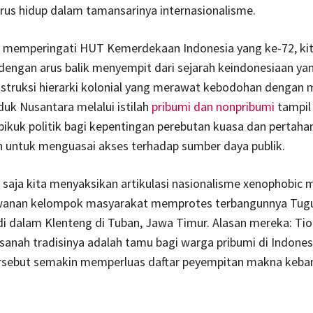
rus hidup dalam tamansarinya internasionalisme.
 memperingati HUT Kemerdekaan Indonesia yang ke-72, ki
engan arus balik menyempit dari sejarah keindonesiaan yan
nstruksi hierarki kolonial yang merawat kebodohan dengan 
uk Nusantara melalui istilah
pribumi dan nonpribumi
tampil
pikuk politik bagi kepentingan perebutan kuasa dan pertaha
untuk menguasai akses terhadap sumber daya publik.
i saja kita menyaksikan artikulasi nasionalisme xenophobic 
wanan kelompok masyarakat memprotes terbangunnya Tug
di dalam Klenteng di Tuban, Jawa Timur. Alasan mereka: Ti
anah tradisinya adalah tamu bagi warga pribumi di Indones
ersebut semakin memperluas daftar peyempitan makna keb