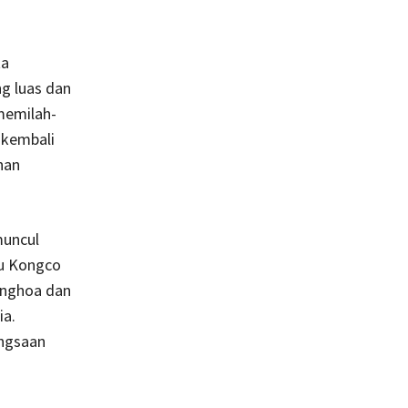
ta
g luas dan
memilah-
 kembali
nan
muncul
u Kongco
onghoa dan
ia.
angsaan