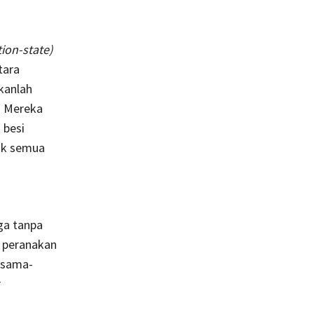
ion-state)
tara
kanlah
. Mereka
 besi
ak semua
ga tanpa
m peranakan
rsama-
r