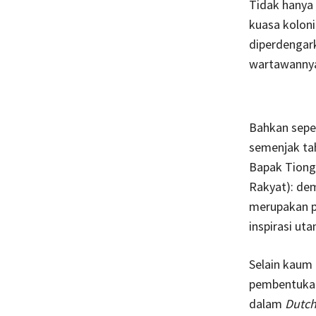
Tidak hanya 
kuasa koloni
diperdengark
wartawannya
Bahkan seper
semenjak tah
Bapak Tiongk
Rakyat): dem
merupakan pr
inspirasi ut
Selain kaum 
pembentukan
dalam
Dutch