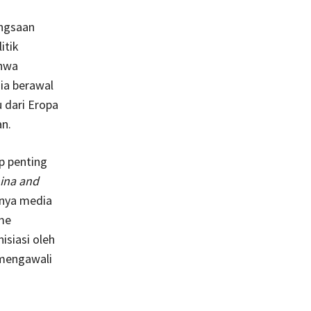
angsaan
itik
ahwa
ia berawal
 dari Eropa
n.
p penting
ina and
tnya media
me
isiasi oleh
mengawali