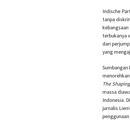
Indische Par
tanpa diskri
kebangsaan y
terbukanya 
dari perjump
yang mengaja
Sumbangan k
menorehkan 
The Shaping
massa diawa
Indonesia. D
jurnalis Lie
penggunaan i