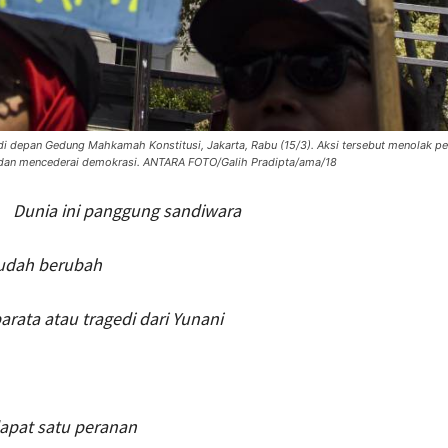
i depan Gedung Mahkamah Konstitusi, Jakarta, Rabu (15/3). Aksi tersebut menolak 
dan mencederai demokrasi. ANTARA FOTO/Galih Pradipta/ama/18
Dunia ini panggung sand
iwara
udah berubah
rata atau tragedi dari Yunani
dapat satu peranan