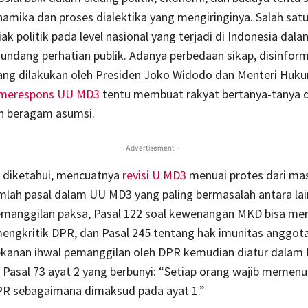
inamika dan proses dialektika yang mengiringinya. Salah sat
iak politik pada level nasional yang terjadi di Indonesia dal
gundang perhatian publik. Adanya perbedaan sikap, disinform
ang dilakukan oleh Presiden Joko Widodo dan Menteri Huk
 merespons UU MD3
tentu membuat rakyat bertanya-tanya 
 beragam asumsi.
- Advertisement -
h diketahui, mencuatnya
revisi U MD3
menuai protes dari ma
lah pasal dalam UU MD3 yang paling bermasalah antara lain
manggilan paksa, Pasal 122 soal kewenangan MKD bisa me
mengkritik DPR, dan Pasal 245 tentang hak imunitas anggot
kanan ihwal pemanggilan oleh DPR kemudian diatur dalam 
, Pasal 73 ayat 2 yang berbunyi: “Setiap orang wajib memenu
PR sebagaimana dimaksud pada ayat 1.”