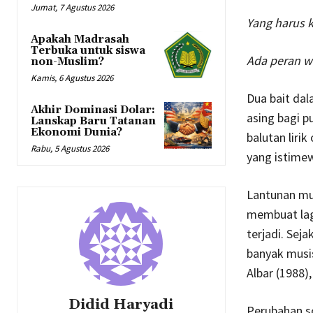
Jumat, 7 Agustus 2026
Yang harus 
Apakah Madrasah
Terbuka untuk siswa
Ada peran w
non-Muslim?
Kamis, 6 Agustus 2026
Dua bait dal
Akhir Dominasi Dolar:
asing bagi p
Lanskap Baru Tatanan
Ekonomi Dunia?
balutan liri
Rabu, 5 Agustus 2026
yang istime
Lantunan mu
membuat lagu
terjadi. Sej
banyak musis
Albar (1988),
Didid Haryadi
Perubahan so