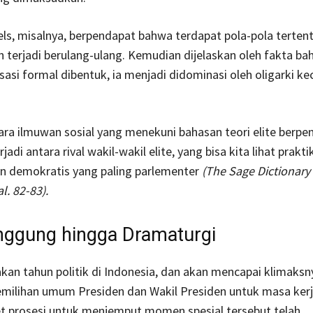
ls, misalnya, berpendapat bahwa terdapat pola-pola terten
 terjadi berulang-ulang. Kemudian dijelaskan oleh fakta ba
sasi formal dibentuk, ia menjadi didominasi oleh oligarki kec
para ilmuwan sosial yang menekuni bahasan teori elite berpe
jadi antara rival wakil-wakil elite, yang bisa kita lihat prak
n demokratis yang paling parlementer
(The Sage Dictionary 
l. 82-83).
nggung hingga Dramaturgi
an tahun politik di Indonesia, dan akan mencapai klimaksn
emilihan umum Presiden dan Wakil Presiden untuk masa ker
et prosesi untuk menjemput momen spesial tersebut telah