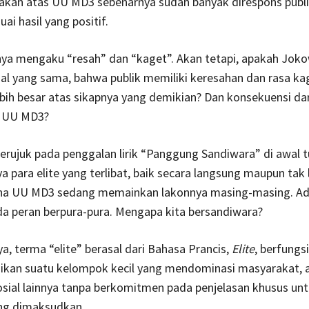
akan atas UU MD3 sebenarnya sudah banyak direspons publi
ai hasil yang positif.
nya mengaku “resah” dan “kaget”. Akan tetapi, apakah Joko
al yang sama, bahwa publik memiliki keresahan dan rasa k
ebih besar atas sikapnya yang demikian? Dan konsekuensi dar
a UU MD3?
erujuk pada penggalan lirik “Panggung Sandiwara” di awal tul
 para elite yang terlibat, baik secara langsung maupun tak
a UU MD3 sedang memainkan lakonnya masing-masing. Ad
da peran berpura-pura. Mengapa kita bersandiwara?
, terma “elite” berasal dari Bahasa Prancis,
Elite
, berfungs
ikan suatu kelompok kecil yang mendominasi masyarakat, 
osial lainnya tanpa berkomitmen pada penjelasan khusus un
ng dimaksudkan.