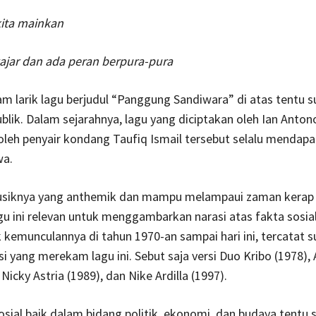
kita mainkan
ajar dan ada peran berpura-pura
am larik lagu berjudul “Panggung Sandiwara” di atas tentu s
ublik. Dalam sejarahnya, lagu yang diciptakan oleh Ian Anton
k oleh penyair kondang Taufiq Ismail tersebut selalu mendap
wa.
siknya yang anthemik dan mampu melampaui zaman kerap 
 ini relevan untuk menggambarkan narasi atas fakta sosia
ak kemunculannya di tahun 1970-an sampai hari ini, tercatat 
i yang merekam lagu ini. Sebut saja versi Duo Kribo (1978)
 Nicky Astria (1989), dan Nike Ardilla (1997).
sial baik dalam bidang politik, ekonomi, dan budaya tentu s