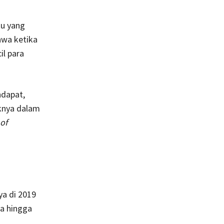
tu yang
hwa ketika
il para
ndapat,
tiknya dalam
of
ya di 2019
ja hingga