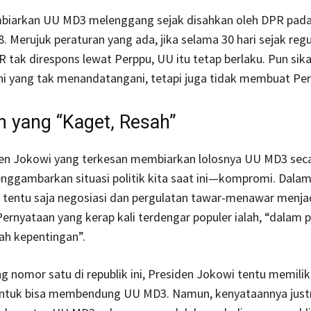
iarkan UU MD3 melenggang sejak disahkan oleh DPR pada
8. Merujuk peraturan yang ada, jika selama 30 hari sejak regu
 tak direspons lewat Perppu, UU itu tetap berlaku. Pun sik
ini yang tak menandatangani, tetapi juga tidak membuat Per
n yang “Kaget, Resah”
den Jokowi yang terkesan membiarkan lolosnya UU MD3 seca
ggambarkan situasi politik kita saat ini—kompromi. Dalam 
k, tentu saja negosiasi dan pergulatan tawar-menawar menja
Pernyataan yang kerap kali terdengar populer ialah, “dalam p
ah kepentingan”.
g nomor satu di republik ini, Presiden Jokowi tentu memilik
ntuk bisa membendung UU MD3. Namun, kenyataannya justr