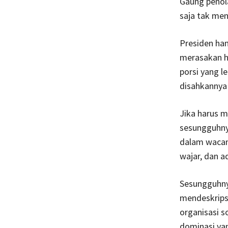
Gaung penol
saja tak menu
Presiden ha
merasakan h
porsi yang l
disahkanny
Jika harus m
sesungguhnya
dalam wacan
wajar, dan a
Sesungguhnya
mendeskrips
organisasi s
dominasi ya