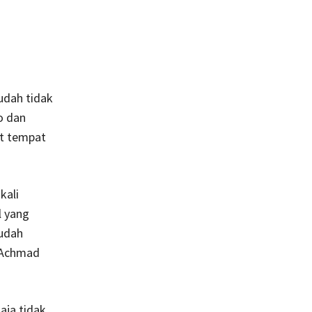
udah tidak
o dan
at tempat
kali
l yang
sudah
, Achmad
aja tidak