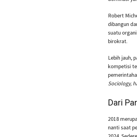
Robert Miche
dibangun dan
suatu organi
birokrat.
Lebih jauh, 
kompetisi ter
pemerintaha
Sociology, ha
Dari Pa
2018 merupak
nanti saat p
2024. Seder