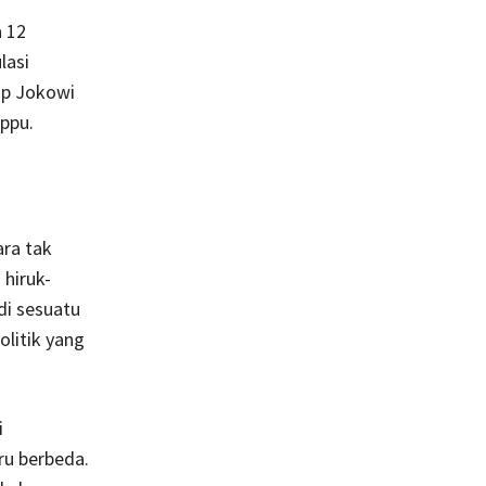
 12
lasi
ap Jokowi
ppu.
ra tak
hiruk-
di sesuatu
olitik yang
i
u berbeda.