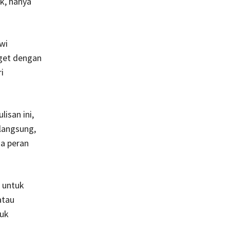
k, hanya
wi
aget dengan
i
isan ini,
 langsung,
a peran
i untuk
atau
tuk