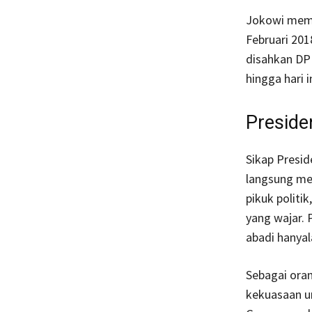
Jokowi memb
Februari 201
disahkan DPR
hingga hari 
Preside
Sikap Presi
langsung men
pikuk politi
yang wajar. 
abadi hanyal
Sebagai oran
kekuasaan u