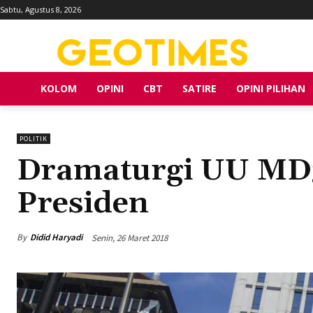
Sabtu, Agustus 8, 2026
KOLOM
OPINI
CBT
SATIRE
OPINI PILIHAN
POLITIK
Dramaturgi UU MD3
Presiden
By
Didid Haryadi
Senin, 26 Maret 2018