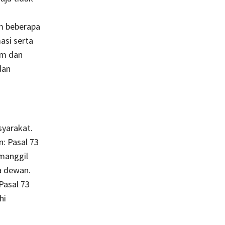
u
am beberapa
asi serta
um dan
dan
syarakat.
: Pasal 73
manggil
a dewan.
Pasal 73
hi