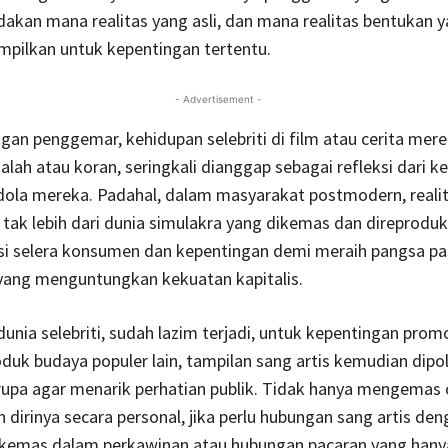
kan mana realitas yang asli, dan mana realitas bentukan 
mpilkan untuk kepentingan tertentu.
- Advertisement -
an penggemar, kehidupan selebriti di film atau cerita mer
ajalah atau koran, seringkali dianggap sebagai refleksi dari k
dola mereka. Padahal, dalam masyarakat postmodern, reali
 tak lebih dari dunia simulakra yang dikemas dan direproduk
i selera konsumen dan kepentingan demi meraih pangsa pa
ang menguntungkan kekuatan kapitalis.
dunia selebriti, sudah lazim terjadi, untuk kepentingan prom
oduk budaya populer lain, tampilan sang artis kemudian dipo
upa agar menarik perhatian publik. Tidak hanya mengemas c
dirinya secara personal, jika perlu hubungan sang artis den
ikemas dalam perkawinan atau hubungan pacaran yang han