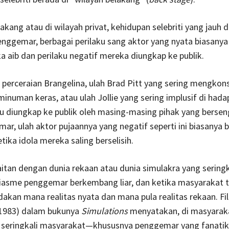
lakang atau di wilayah privat, kehidupan selebriti yang jauh 
enggemar, berbagai perilaku sang aktor yang nyata biasanya
ika aib dan perilaku negatif mereka diungkap ke publik.
perceraian Brangelina, ulah Brad Pitt yang sering mengkon
numan keras, atau ulah Jollie yang sering implusif di hada
u diungkap ke publik oleh masing-masing pihak yang bersen
ar, ulah aktor pujaannya yang negatif seperti ini biasanya 
tika idola mereka saling berselisih.
itan dengan dunia rekaan atau dunia simulakra yang seringk
iasme penggemar berkembang liar, dan ketika masyarakat ti
kan mana realitas nyata dan mana pula realitas rekaan. Fi
(1983) dalam bukunya
Simulations
menyatakan, di masyarak
seringkali masyarakat—khususnya penggemar yang fanatik