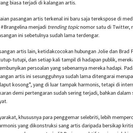
ang biasa terjadi di kalangan artis.
aian pasangan artis terkenal ini baru saja terekspose di me
#Brangelina menjadi
trending topic
nomor satu di Twitter,
sangan ini sebetulnya sudah lama terdengar.
angan artis lain, ketidakcocokan hubungan Jolie dan Brad P
itutup-tutupi, dan setiap kali tampil di hadapan publik, me
embunyikan persoalan yang sebenarnya mereka hadapi. Pad
angan artis ini sesungguhnya sudah lama ditengarai merup
laput kosong”, yang di luar tampak harmonis, tetapi di intern
karan demi pertengaran sudah sering terjadi, bahkan dalam 
yat.
arakat, khususnya para penggemar selebriti, lebih memperc
rmonis yang dikonstruksi sang artis daripada bersikap kriti