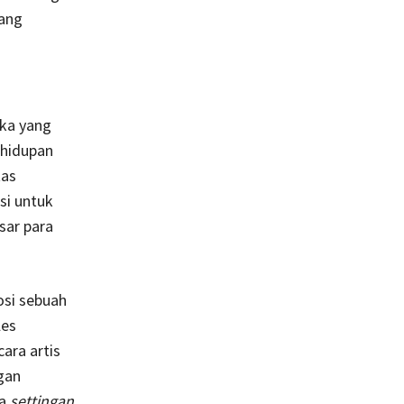
yang
eka yang
ehidupan
tas
si untuk
sar para
osi sebuah
les
ara artis
gan
ya
settingan