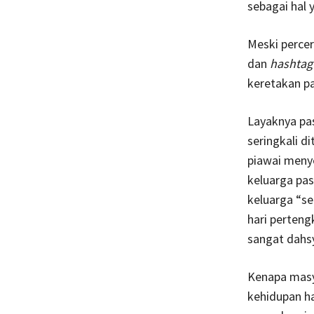
sebagai hal y
Meski percer
dan
hashtag
keretakan pa
Layaknya pas
seringkali d
piawai meny
keluarga pas
keluarga “se
hari perteng
sangat dahs
Kenapa masy
kehidupan ha