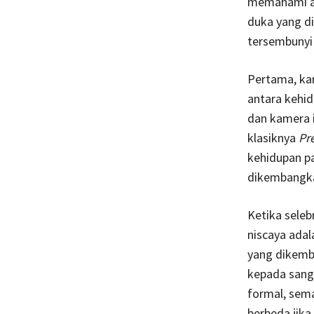
memahami apa
duka yang dia
tersembunyi 
Pertama, ka
antara kehi
dan kamera i
klasiknya
Pre
kehidupan pa
dikembangka
Ketika selebr
niscaya adal
yang dikemb
kepada sang 
formal, sema
berbeda jika 