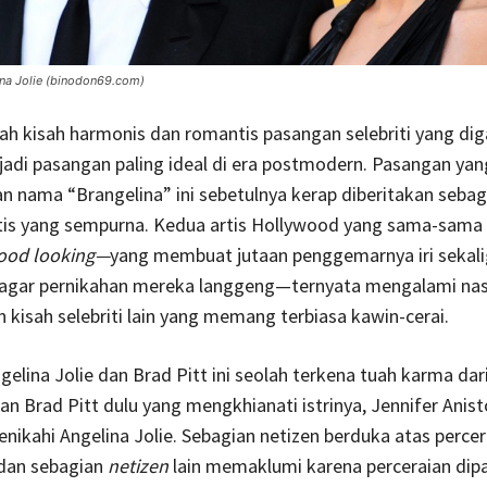
ina Jolie (binodon69.com)
ah kisah harmonis dan romantis pasangan selebriti yang di
di pasangan paling ideal di era postmodern. Pasangan yan
 nama “Brangelina” ini sebetulnya kerap diberitakan sebag
tis yang sempurna. Kedua artis Hollywood yang sama-sama 
ood looking—
yang membuat jutaan penggemarnya iri sekal
gar pernikahan mereka langgeng—ternyata mengalami nas
kisah selebriti lain yang memang terbiasa kawin-cerai.
elina Jolie dan Brad Pitt ini seolah terkena tuah karma dar
an Brad Pitt dulu yang mengkhianati istrinya, Jennifer Anist
ikahi Angelina Jolie. Sebagian netizen berduka atas percera
, dan sebagian
netizen
lain memaklumi karena perceraian dip