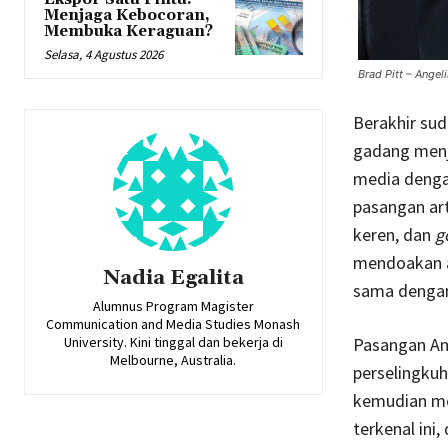
Menjaga Kebocoran,
Membuka Keraguan?
Selasa, 4 Agustus 2026
Brad Pitt – Angel
Berakhir sud
gadang menja
media dengan
pasangan ar
keren, dan
g
mendoakan a
Nadia Egalita
sama dengan 
Alumnus Program Magister
Communication and Media Studies Monash
University. Kini tinggal dan bekerja di
Pasangan Ang
Melbourne, Australia.
perselingkuh
kemudian men
terkenal ini