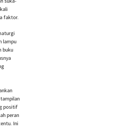
ah suka-
kali
a faktor.
maturgi
n lampu
m buku
usnya
ng
sankan
 tampilan
 positif
lah peran
ntu. Ini