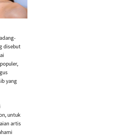
gadang-
g disebut
ai
populer,
igus
ib yang
i
on, untuk
ian artis
ahami