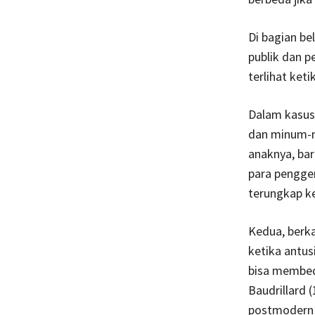
Di bagian be
publik dan p
terlihat ket
Dalam kasus 
dan minum-mi
anaknya, bar
para penggem
terungkap ke
Kedua, berka
ketika antus
bisa membeda
Baudrillard 
postmodern 