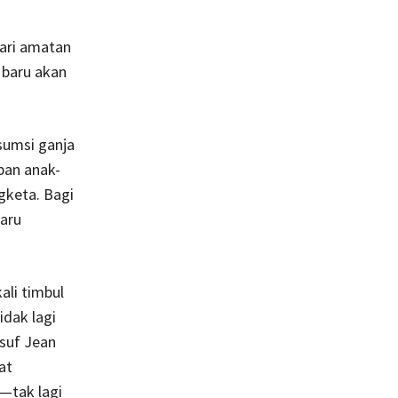
dari amatan
 baru akan
sumsi ganja
pan anak-
gketa. Bagi
baru
ali timbul
dak lagi
lsuf Jean
at
—tak lagi