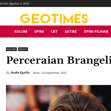
Jumat, Agustus 7, 2026
KOLOM
OPINI
CBT
SATIRE
OPINI PILIHAN
KOLOM
MEDIA
Perceraian Brangel
By
Nadia Egalita
Rabu, 28 September 2016