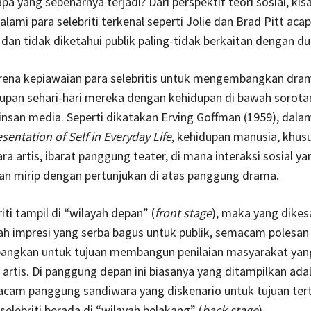
 yang sebenarnya terjadi? Dari perspektif teori sosial, kis
lami para selebriti terkenal seperti Jolie dan Brad Pitt acap
dan tidak diketahui publik paling-tidak berkaitan dengan du
rena kepiawaian para selebritis untuk mengembangkan dra
dupan sehari-hari mereka dengan kehidupan di bawah sorota
nsan media. Seperti dikatakan Erving Goffman (1959), dala
sentation of Self in Everyday Life
, kehidupan manusia, khus
ra artis, ibarat panggung teater, di mana interaksi sosial ya
n mirip dengan pertunjukan di atas panggung drama.
iti tampil di “wilayah depan” (
front stage
), maka yang dike
ah impresi yang serba bagus untuk publik, semacam polesan
angkan untuk tujuan membangun penilaian masyarakat yang
artis. Di panggung depan ini biasanya yang ditampilkan ada
cam panggung sandiwara yang diskenario untuk tujuan terte
selebriti berada di “wilayah belakang” (
back stage
).