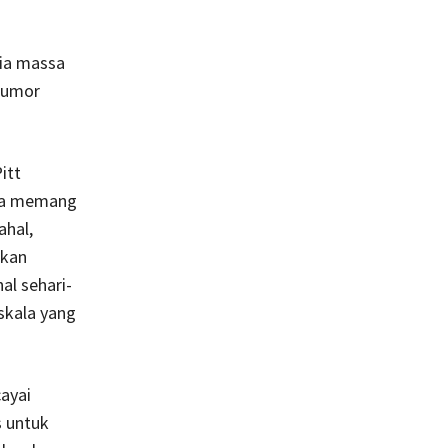
dia massa
 rumor
itt
reka memang
ahal,
akan
al sehari-
skala yang
ayai
s untuk