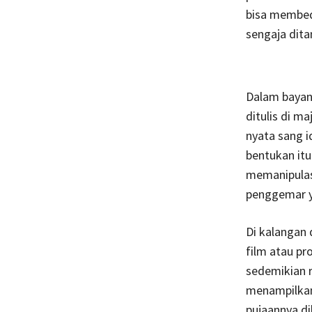
bisa membeda
sengaja dita
Dalam bayang
ditulis di m
nyata sang i
bentukan itu
memanipulas
penggemar y
Di kalangan 
film atau pr
sedemikian r
menampilkan 
pujaannya d