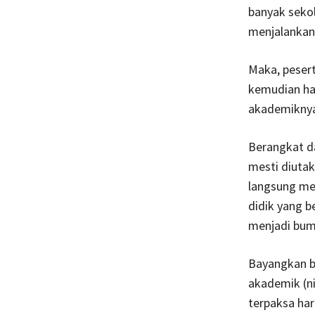
banyak seko
menjalankan 
Maka, pesert
kemudian har
akademiknya
Berangkat da
mesti diutak
langsung men
didik yang b
menjadi bume
Bayangkan ba
akademik (ni
terpaksa har