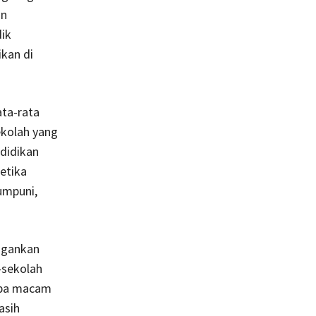
an
dik
kan di
ata-rata
ekolah yang
didikan
etika
umpuni,
angankan
-sekolah
apa macam
asih