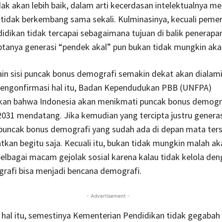
ak akan lebih baik, dalam arti kecerdasan intelektualnya men
tidak berkembang sama sekali. Kulminasinya, kecuali peme
didikan tidak tercapai sebagaimana tujuan di balik penerapa
iptanya generasi “pendek akal” pun bukan tidak mungkin akan
lain sisi puncak bonus demografi semakin dekat akan dialami
 Mengonfirmasi hal itu, Badan Kependudukan PBB (UNFPA)
an bahwa Indonesia akan menikmati puncak bonus demogr
031 mendatang. Jika kemudian yang tercipta justru genera
 puncak bonus demografi yang sudah ada di depan mata ters
tkan begitu saja. Kecuali itu, bukan tidak mungkin malah ak
elbagai macam gejolak sosial karena kalau tidak kelola den
rafi bisa menjadi bencana demografi.
- Advertisement -
 hal itu, semestinya Kementerian Pendidikan tidak gegabah