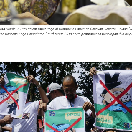
a Komisi X DPR dalam rapat kerja di Kompleks Parlemen Senayan, Jakarta, Selasa (13
n Rencana Kerja Pemerintah (RKP) tahun 2018 serta pembahasan penerapan 'full day 