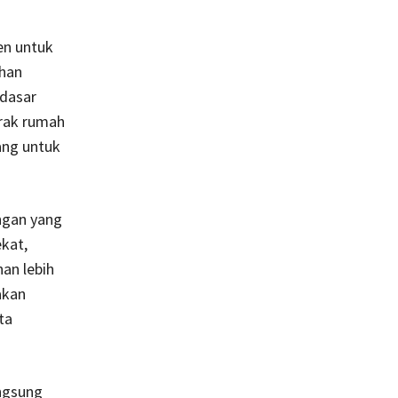
en untuk
ahan
 dasar
arak rumah
ang untuk
ngan yang
ekat,
an lebih
akan
ta
angsung