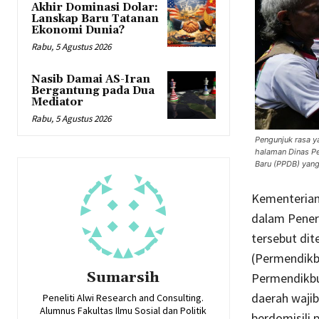
Akhir Dominasi Dolar:
Lanskap Baru Tatanan
Ekonomi Dunia?
Rabu, 5 Agustus 2026
Nasib Damai AS-Iran
Bergantung pada Dua
Mediator
Rabu, 5 Agustus 2026
Pengunjuk rasa y
halaman Dinas Pe
Baru (PPDB) yan
Kementerian
dalam Pener
tersebut di
(Permendikb
Sumarsih
Permendikbu
daerah wajib
Peneliti Alwi Research and Consulting.
Alumnus Fakultas Ilmu Sosial dan Politik
berdomisili 