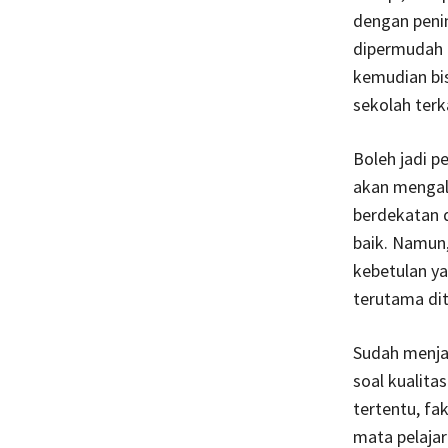
dengan peni
dipermudah a
kemudian bi
sekolah terka
Boleh jadi p
akan mengal
berdekatan 
baik. Namun,
kebetulan y
terutama diti
Sudah menjad
soal kualita
tertentu, f
mata pelajar