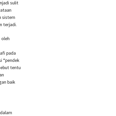
jadi sulit
rataan
n sistem
 terjadi.
 oleh
afi pada
si “pendek
ebut tentu
an
gan baik
 dalam