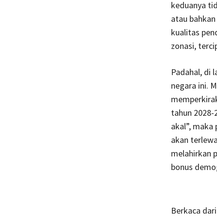
keduanya tid
atau bahkan 
kualitas pen
zonasi, terc
Padahal, di 
negara ini.
memperkirak
tahun 2028-2
akal”, maka
akan terlewa
melahirkan p
bonus demog
Berkaca dari