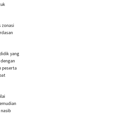
tuk
s zonasi
erdasan
didik yang
, dengan
n peserta
pat
lai
 kemudian
 nasib