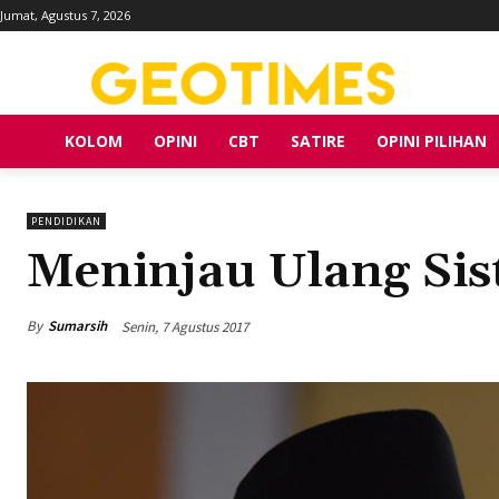
Jumat, Agustus 7, 2026
KOLOM
OPINI
CBT
SATIRE
OPINI PILIHAN
PENDIDIKAN
Meninjau Ulang Sis
By
Sumarsih
Senin, 7 Agustus 2017