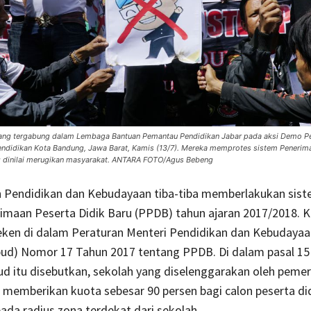
ang tergabung dalam Lembaga Bantuan Pemantau Pendidikan Jabar pada aksi Demo Pe
ndidikan Kota Bandung, Jawa Barat, Kamis (13/7). Mereka memprotes sistem Penerima
g dinilai merugikan masyarakat. ANTARA FOTO/Agus Bebeng
 Pendidikan dan Kebudayaan tiba-tiba memberlakukan sist
imaan Peserta Didik Baru (PPDB) tahun ajaran 2017/2018. K
teken di dalam Peraturan Menteri Pendidikan dan Kebudayaa
ud) Nomor 17 Tahun 2017 tentang PPDB. Di dalam pasal 15 
d itu disebutkan, sekolah yang diselenggarakan oleh pemer
 memberikan kuota sebesar 90 persen bagi calon peserta di
pada radius zona terdekat dari sekolah.