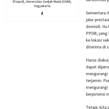
(Fisipol), Universitas Gadjah Mada (UGM),
Yogyakarta
Sementara it
jalur presta
domisili. It
PPDB, yang s
ke lokasi se
diterima di 
Harus diaku
dapat dipero
mengurangi o
terjamin. Pu
mengurangi 
berpotensi m
Tetapi, kita