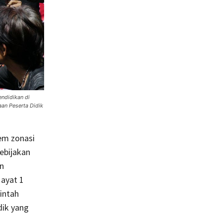
ndidikan di
an Peserta Didik
em zonasi
ebijakan
n
ayat 1
intah
dik yang