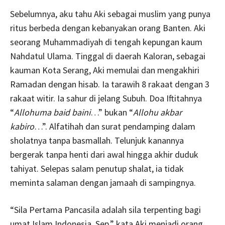
Sebelumnya, aku tahu Aki sebagai muslim yang punya
ritus berbeda dengan kebanyakan orang Banten. Aki
seorang Muhammadiyah di tengah kepungan kaum
Nahdatul Ulama. Tinggal di daerah Kaloran, sebagai
kauman Kota Serang, Aki memulai dan mengakhiri
Ramadan dengan hisab. Ia tarawih 8 rakaat dengan 3
rakaat witir. Ia sahur di jelang Subuh. Doa Iftitahnya
“
Allohuma baid baini
…” bukan “
Allohu akbar
kabiro
…”. Alfatihah dan surat pendamping dalam
sholatnya tanpa basmallah. Telunjuk kanannya
bergerak tanpa henti dari awal hingga akhir duduk
tahiyat. Selepas salam penutup shalat, ia tidak
meminta salaman dengan jamaah di sampingnya.
“Sila Pertama Pancasila adalah sila terpenting bagi
umat Islam Indonesia, Sep,” kata Aki menjadi orang