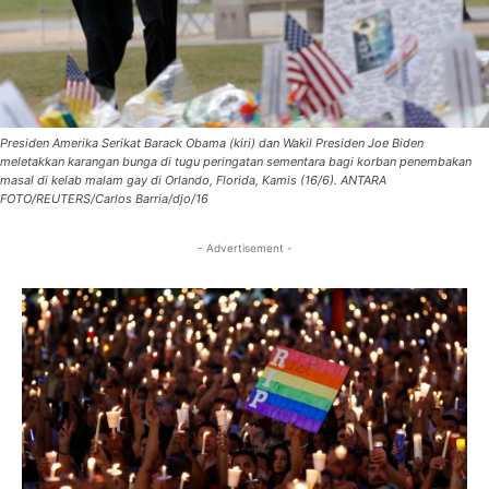
Presiden Amerika Serikat Barack Obama (kiri) dan Wakil Presiden Joe Biden
meletakkan karangan bunga di tugu peringatan sementara bagi korban penembakan
masal di kelab malam gay di Orlando, Florida, Kamis (16/6). ANTARA
FOTO/REUTERS/Carlos Barria/djo/16
- Advertisement -