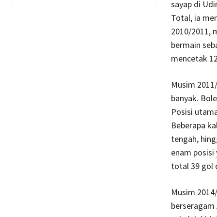
sayap di Udi
Total, ia me
2010/2011, m
bermain seb
mencetak 12 
Musim 2011/2
banyak. Bole
Posisi utama
Beberapa kal
tengah, hing
enam posisi 
total 39 gol
Musim 2014
berseragam A