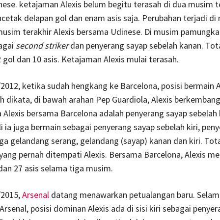
nese. ketajaman Alexis belum begitu terasah di dua musim t
ncetak delapan gol dan enam asis saja. Perubahan terjadi d
usim terakhir Alexis bersama Udinese. Di musim pamungkas 
agai
second striker
dan penyerang sayap sebelah kanan. Total
gol dan 10 asis. Ketajaman Alexis mulai terasah.
012, ketika sudah hengkang ke Barcelona, posisi bermain A
h dikata, di bawah arahan Pep Guardiola, Alexis berkembang
 Alexis bersama Barcelona adalah penyerang sayap sebelah 
i ia juga bermain sebagai penyerang sayap sebelah kiri, pen
ga gelandang serang, gelandang (sayap) kanan dan kiri. Tota
yang pernah ditempati Alexis. Bersama Barcelona, Alexis m
 dan 27 asis selama tiga musim.
/2015,
Arsenal
datang menawarkan petualangan baru. Selam
rsenal, posisi dominan Alexis ada di sisi kiri sebagai penye