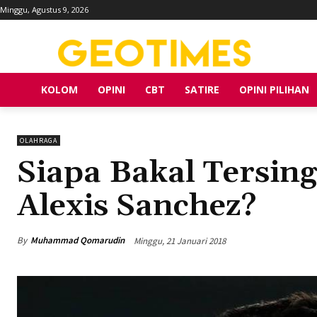
Minggu, Agustus 9, 2026
KOLOM
OPINI
CBT
SATIRE
OPINI PILIHAN
OLAHRAGA
Siapa Bakal Tersin
Alexis Sanchez?
By
Muhammad Qomarudin
Minggu, 21 Januari 2018