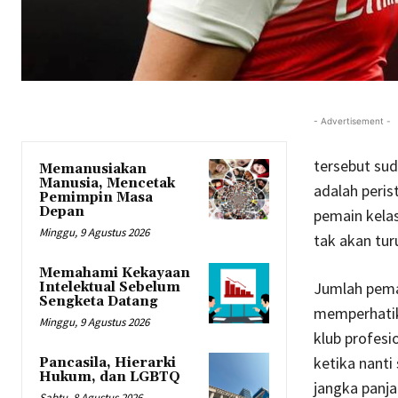
- Advertisement -
tersebut sud
Memanusiakan
Manusia, Mencetak
adalah peris
Pemimpin Masa
Depan
pemain kelas
Minggu, 9 Agustus 2026
tak akan tur
Memahami Kekayaan
Jumlah pemai
Intelektual Sebelum
Sengketa Datang
memperhatika
Minggu, 9 Agustus 2026
klub profesi
ketika nanti
Pancasila, Hierarki
Hukum, dan LGBTQ
jangka panja
Sabtu, 8 Agustus 2026