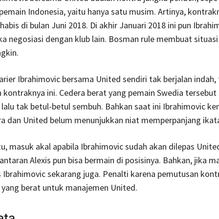
emain Indonesia, yaitu hanya satu musim. Artinya, kontrakn
habis di bulan Juni 2018. Di akhir Januari 2018 ini pun Ibrah
 negosiasi dengan klub lain. Bosman rule membuat situasi
gkin.
arier Ibrahimovic bersama United sendiri tak berjalan indah
n kontraknya ini. Cedera berat yang pemain Swedia tersebut 
lalu tak betul-betul sembuh. Bahkan saat ini Ibrahimovic ke
a dan United belum menunjukkan niat memperpanjang ikatan
tu, masuk akal apabila Ibrahimovic sudah akan dilepas Unit
lantaran Alexis pun bisa bermain di posisinya. Bahkan, jika m
 Ibrahimovic sekarang juga. Penalti karena pemutusan kont
 yang berat untuk manajemen United.
ata