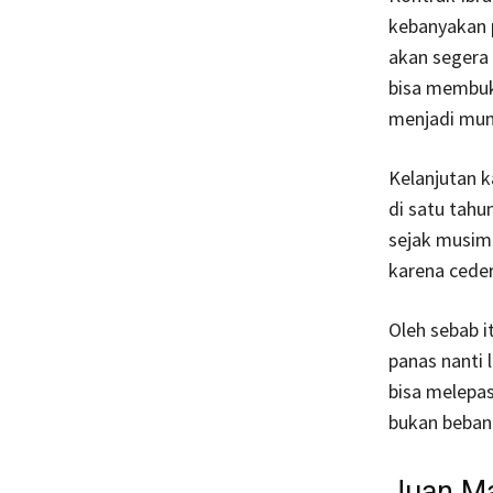
kebanyakan p
akan segera 
bisa membuka
menjadi mun
Kelanjutan k
di satu tahu
sejak musim 
karena ceder
Oleh sebab i
panas nanti 
bisa melepas
bukan beban
Juan M