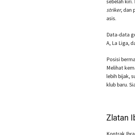
sebelah kiri
striker
, dan 
asis.
Data-data go
A, La Liga, 
Posisi berma
Melihat kema
lebih bijak,
klub baru. S
Zlatan 
Kontrak Ibra