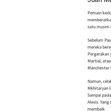
Pemain kedu
memberatkan
satu musim s
Sebelum Pau
mereka bere
Pergerakan y
Martial, ata
Manchester C
Namun, cela
Mkhitaryan l
Sampai pada
Alexis. Yang
membaik.