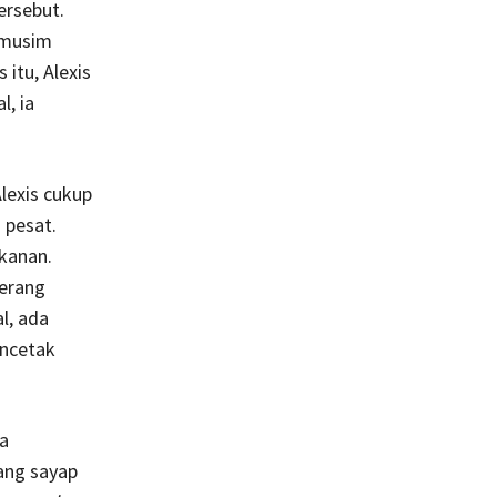
ersebut.
i musim
itu, Alexis
, ia
lexis cukup
 pesat.
kanan.
yerang
l, ada
encetak
a
rang sayap