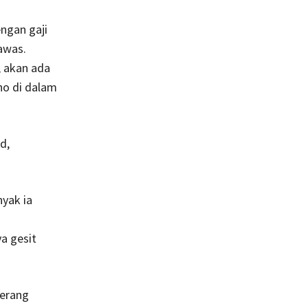
ngan gaji
awas.
 akan ada
no di dalam
d,
nyak ia
a gesit
yerang