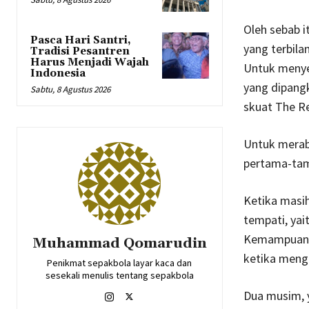
Oleh sebab i
Pasca Hari Santri,
yang terbila
Tradisi Pesantren
Harus Menjadi Wajah
Untuk menye
Indonesia
yang dipang
Sabtu, 8 Agustus 2026
skuat The Re
Untuk merab
pertama-tama
Ketika masih
tempati, yai
Kemampuanny
Muhammad Qomarudin
ketika mengg
Penikmat sepakbola layar kaca dan
sesekali menulis tentang sepakbola
Dua musim, y