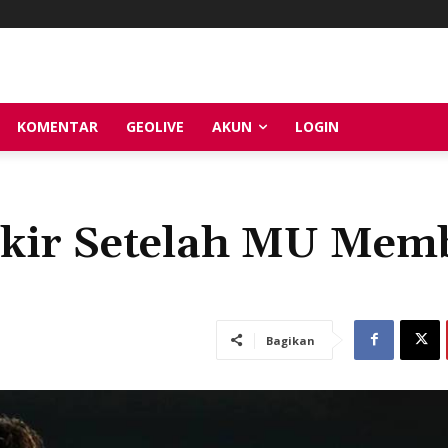
KOMENTAR
GEOLIVE
AKUN
LOGIN
gkir Setelah MU Memb
Bagikan