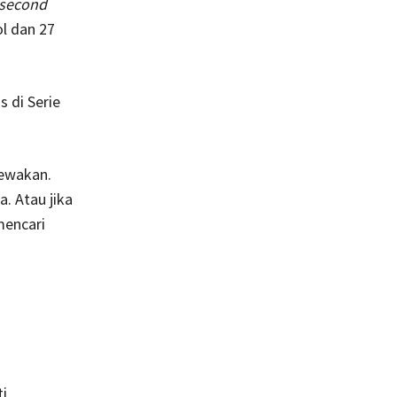
second
ol dan 27
 di Serie
cewakan.
. Atau jika
mencari
i