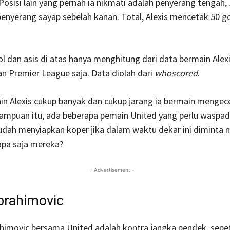
. Posisi lain yang pernah ia nikmati adalah penyerang tengah,
penyerang sayap sebelah kanan. Total, Alexis mencetak 50 g
l dan asis di atas hanya menghitung dari data bermain Alexis
dan Premier League saja. Data diolah dari
whoscored
.
in Alexis cukup banyak dan cukup jarang ia bermain menge
mpuan itu, ada beberapa pemain United yang perlu waspada
 sudah menyiapkan koper jika dalam waktu dekar ini diminta 
iapa saja mereka?
- Advertisement -
Ibrahimovic
himovic bersama United adalah kontra jangka pendek, sepet