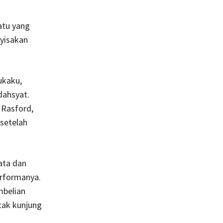
atu yang
yisakan
ukaku,
ahsyat.
 Rasford,
 setelah
ata dan
erformanya.
mbelian
tak kunjung