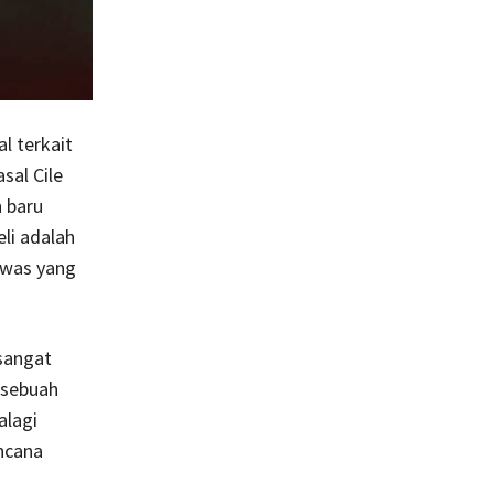
l terkait
sal Cile
 baru
eli adalah
awas yang
sangat
 sebuah
alagi
ncana