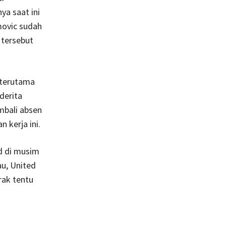
ya saat ini
imovic sudah
 tersebut
, terutama
derita
mbali absen
 kerja ini.
ed di musim
au, United
rak tentu