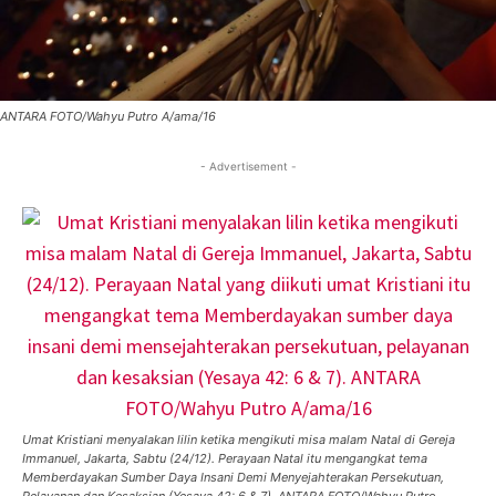
ANTARA FOTO/Wahyu Putro A/ama/16
- Advertisement -
Umat Kristiani menyalakan lilin ketika mengikuti misa malam Natal di Gereja
Immanuel, Jakarta, Sabtu (24/12). Perayaan Natal itu mengangkat tema
Memberdayakan Sumber Daya Insani Demi Menyejahterakan Persekutuan,
Pelayanan dan Kesaksian (Yesaya 42: 6 & 7). ANTARA FOTO/Wahyu Putro