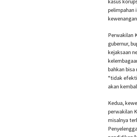
kasus korups
pelimpahan i
kewenangan 
Perwakilan K
gubernur, bup
kejaksaan ne
kelembagaan 
bahkan bisa
“tidak efekt
akan kembali
Kedua, kewe
perwakilan 
misalnya te
Penyelenggar