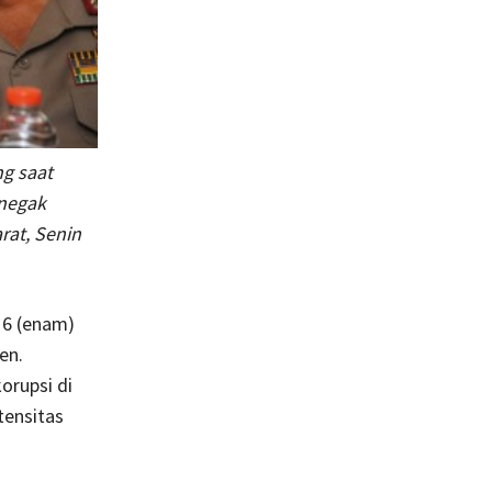
ng saat
enegak
at, Senin
 6 (enam)
en.
orupsi di
tensitas