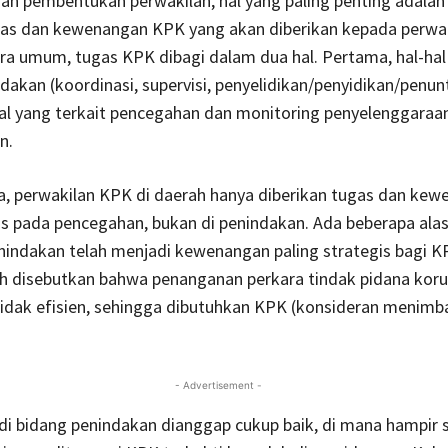
an pembentukan perwakilan, hal yang paling penting adala
as dan kewenangan KPK yang akan diberikan kepada perwak
ra umum, tugas KPK dibagi dalam dua hal. Pertama, hal-hal
ndakan (koordinasi, supervisi, penyelidikan/penyidikan/penun
al yang terkait pencegahan dan monitoring penyelenggaraa
n.
a, perwakilan KPK di daerah hanya diberikan tugas dan ke
s pada pencegahan, bukan di penindakan. Ada beberapa alas
indakan telah menjadi kewenangan paling strategis bagi K
h disebutkan bahwa penanganan perkara tindak pidana korup
tidak efisien, sehingga dibutuhkan KPK (konsideran menimb
- Advertisement -
di bidang penindakan dianggap cukup baik, di mana hampir 