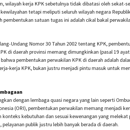
, wilayah kerja KPK sebetulnya tidak dibatasi oleh sekat-s
 kewilayahan tetapi meliputi seluruh wilayah negara Republik
 pembentukan satuan tugas ini adalah cikal bakal perwakil
ang-Undang Nomor 30 Tahun 2002 tentang KPK, pembent
KPK di daerah provinsi memang dimungkinkan (pasal 19 ayat
at bahwa pembentukan perwakilan KPK di daerah adalah dal
erja-kerja KPK, bukan justru menjadi pintu masuk untuk m
lembagaan
ingkan dengan lembaga quasi negara yang lain seperti Omb
donesia (ORI), pembentukan perwakilan memang menjadi ken
m konteks kebutuhan dan sesuai kewenangan yang melekat
elayanan publik justru lebih banyak berada di daerah.