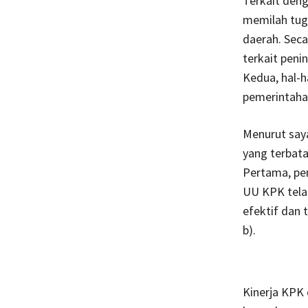
Terkait deng
memilah tug
daerah. Seca
terkait peni
Kedua, hal-h
pemerintaha
Menurut say
yang terbata
Pertama, pen
UU KPK tela
efektif dan 
b).
Kinerja KPK 