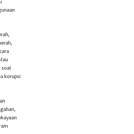
u
hgunaan
rah,
aerah,
cara
atau
 soal
a korupsi
aan
egahan,
ekayaan
gram