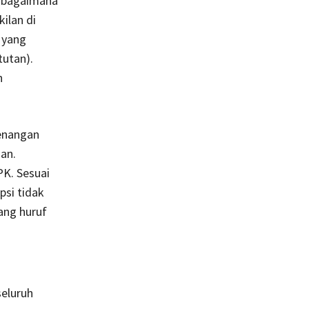
h bagaimana
ilan di
 yang
tutan).
n
wenangan
an.
PK. Sesuai
si tidak
ang huruf
seluruh