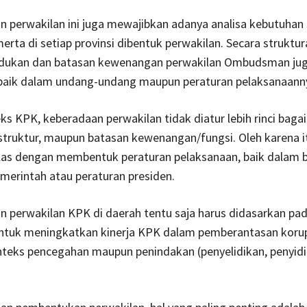
 perwakilan ini juga mewajibkan adanya analisa kebutuhan
merta di setiap provinsi dibentuk perwakilan. Secara struktur
udukan dan batasan kewenangan perwakilan Ombudsman jug
, baik dalam undang-undang maupun peraturan pelaksanaann
s KPK, keberadaan perwakilan tidak diatur lebih rinci bag
truktur, maupun batasan kewenangan/fungsi. Oleh karena itu
jelas dengan membentuk peraturan pelaksanaan, baik dalam 
merintah atau peraturan presiden.
 perwakilan KPK di daerah tentu saja harus didasarkan pa
ntuk meningkatkan kinerja KPK dalam pemberantasan korup
nteks pencegahan maupun penindakan (penyelidikan, penyid
.