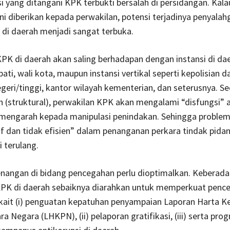
i yang ditangani KPK terbukti bersalah di persidangan. Kala
ni diberikan kepada perwakilan, potensi terjadinya penyala
di daerah menjadi sangat terbuka.
PK di daerah akan saling berhadapan dengan instansi di dae
ati, wali kota, maupun instansi vertikal seperti kepolisian d
geri/tinggi, kantor wilayah kementerian, dan seterusnya. Se
(struktural), perwakilan KPK akan mengalami “disfungsi” 
 mengarah kepada manipulasi penindakan. Sehingga problem
if dan tidak efisien” dalam penanganan perkara tindak pidan
 terulang.
nangan di bidang pencegahan perlu dioptimalkan. Keberad
KPK di daerah sebaiknya diarahkan untuk memperkuat penc
rkait (i) penguatan kepatuhan penyampaian Laporan Harta K
a Negara (LHKPN), (ii) pelaporan gratifikasi, (iii) serta pro