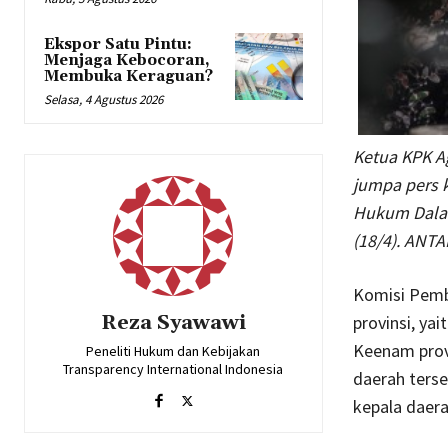
Ekspor Satu Pintu:
Menjaga Kebocoran,
Membuka Keraguan?
Selasa, 4 Agustus 2026
Ketua KPK Ag
jumpa pers 
Hukum Dalam
(18/4). ANTA
Komisi Pemb
Reza Syawawi
provinsi, ya
Keenam provi
Peneliti Hukum dan Kebijakan
Transparency International Indonesia
daerah terse
kepala daera