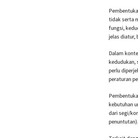
Pembentukan
tidak serta 
fungsi, ked
jelas diatur
Dalam kontek
kedudukan, s
perlu diper
peraturan pe
Pembentukan
kebutuhan u
dari segi/ko
penuntutan)