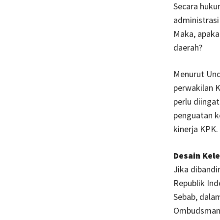
Secara hukum
administrasi
Maka, apakah
daerah?
Menurut Und
perwakilan 
perlu diing
penguatan k
kinerja KPK.
Desain Ke
Jika diband
Republik In
Sebab, dala
Ombudsman, p