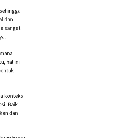
 sehingga
al dan
a sangat
ya.
aimana
, hal ini
bentuk
da konteks
si. Baik
ikan dan