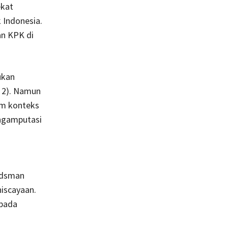
ekat
 Indonesia.
an KPK di
ukan
 2). Namun
am konteks
engamputasi
udsman
iscayaan.
 pada