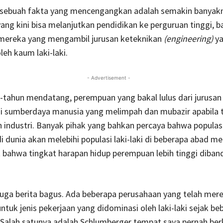
, sebuah fakta yang mencengangkan adalah semakin banya
ng kini bisa melanjutkan pendidikan ke perguruan tinggi, 
 mereka yang mengambil jurusan keteknikan
(engineering)
ya
leh kaum laki-laki.
- Advertisement -
tahun mendatang, perempuan yang bakal lulus dari jurusan t
i sumberdaya manusia yang melimpah dan mubazir apabila 
h industri. Banyak pihak yang bahkan percaya bahwa populas
 dunia akan melebihi populasi laki-laki di beberapa abad m
t bahwa tingkat harapan hidup perempuan lebih tinggi diband
uga berita bagus. Ada beberapa perusahaan yang telah mere
tuk jenis pekerjaan yang didominasi oleh laki-laki sejak be
 Salah satunya adalah Schlumberger tempat saya pernah berk