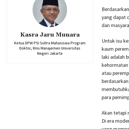
Berdasarkan 
yang dapat d
dan masyarak
Kasra Jaru Munara
Untuk isu ke
Ketua DPW PSI Sultra Mahasiswa Program
Doktor, Ilmu Manajemen Universitas
kaum peremp
Negeri Jakarta
laki adalah 
kehormatan k
atau perempu
berdasarkan 
membutuhkan
para pemimp
Akan tetapi 
Di era moder
yang memper