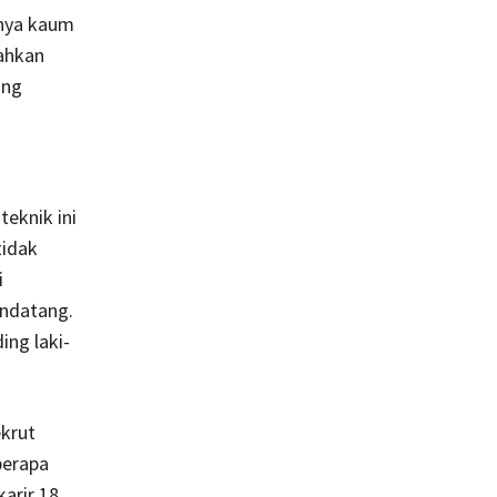
knya kaum
bahkan
ng
eknik ini
tidak
i
endatang.
ing laki-
krut
berapa
arir 18