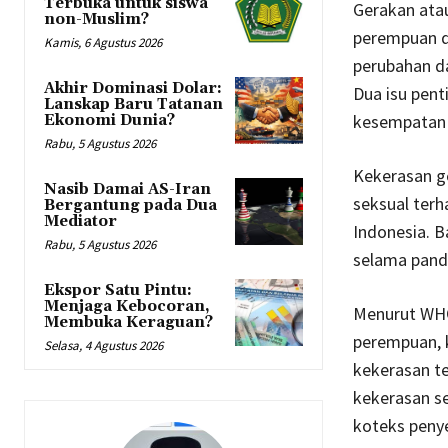
Terbuka untuk siswa
Gerakan ata
non-Muslim?
perempuan di
Kamis, 6 Agustus 2026
perubahan da
Akhir Dominasi Dolar:
Dua isu pent
Lanskap Baru Tatanan
kesempatan k
Ekonomi Dunia?
Rabu, 5 Agustus 2026
Kekerasan g
Nasib Damai AS-Iran
seksual ter
Bergantung pada Dua
Mediator
Indonesia. 
Rabu, 5 Agustus 2026
selama pand
Ekspor Satu Pintu:
Menjaga Kebocoran,
Menurut WHO
Membuka Keraguan?
perempuan, 
Selasa, 4 Agustus 2026
kekerasan te
kekerasan s
koteks peny