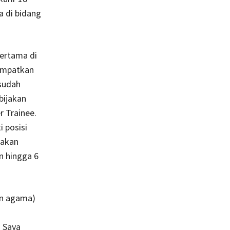
a di bidang
ertama di
nempatkan
 sudah
bijakan
 Trainee.
 posisi
jakan
n hingga 6
an agama)
. Saya