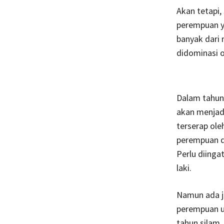
Akan tetapi
perempuan ya
banyak dari
didominasi o
Dalam tahun-
akan menjad
terserap ole
perempuan di
Perlu diinga
laki.
Namun ada j
perempuan un
tahun silam.