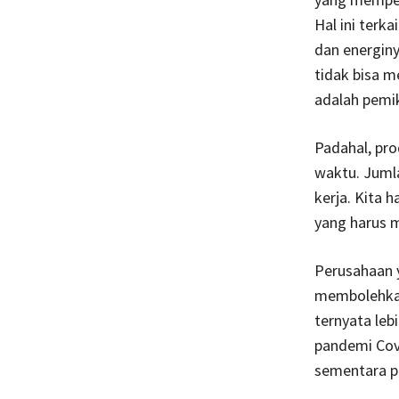
Hal ini ter
dan energin
tidak bisa m
adalah pemik
Padahal, pro
waktu. Jumla
kerja. Kita 
yang harus m
Perusahaan 
membolehkan
ternyata le
pandemi Cov
sementara pe