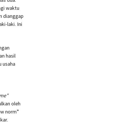
agi waktu
an dianggap
i-laki. Ini
engan
n hasil
au usaha
.
ome”
lkan oleh
ew norm”
kar.