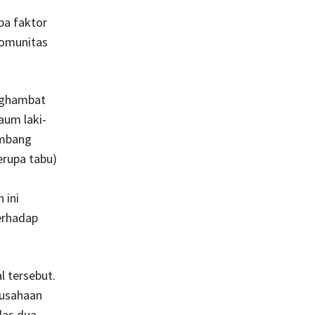
pa faktor
komunitas
enghambat
um laki-
ambang
erupa tabu)
 ini
erhadap
l tersebut.
rusahaan
as dua.