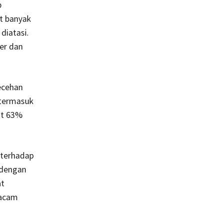
p
at banyak
diatasi.
er dan
ecehan
 termasuk
at 63%
 terhadap
 dengan
at
macam