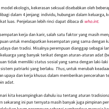
model ekologis, kekerasan seksual disebabkan oleh bebera
ibagi dalam 4 jenjang: individu, hubungan dalam keluarga, 
at luas. Penjelasan lebih rinci dapat dibaca di
who.int.
sempatan kerja dan karir, salah satu faktor yang masih m
uan untuk mendapatkan kesempatan yang sama dengan ka
budaya dan tradisi. Misalnya perempuan dianggap sebagai l
eluarga yang banyak terikat dengan aturan-aturan adat (b
an tidak memiliki status sosial yang sama dengan laki-laki
sistem patriarki yang berlaku.
Thus,
untuk merubah keadaan
 upaya dan kerja khusus dalam memberikan pencerahan t
in adat.
mari kita kesampingkan dahulu isu tentang aturan tradisiona
n sekarang ini pun ternyata masih banyak juga pimpinan pe
lakukan kaum perempuan sebagai sumberdaya manusia kel