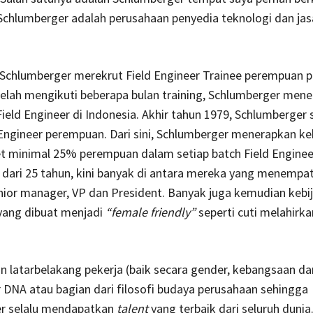
 Schlumberger adalah perusahaan penyedia teknologi dan jas
 Schlumberger merekrut Field Engineer Trainee perempuan p
telah mengikuti beberapa bulan training, Schlumberger me
Field Engineer di Indonesia. Akhir tahun 1979, Schlumberger
Engineer perempuan. Dari sini, Schlumberger menerapkan ke
t minimal 25% perempuan dalam setiap batch Field Engineer
 dari 25 tahun, kini banyak di antara mereka yang menempati
ior manager, VP dan President. Banyak juga kemudian kebi
yang dibuat menjadi
“female friendly”
seperti cuti melahirka
 latarbelakang pekerja (baik secara gender, kebangsaan d
 DNA atau bagian dari filosofi budaya perusahaan sehingga
r selalu mendapatkan
talent
yang terbaik dari seluruh dunia