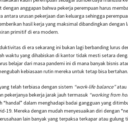
kait dengan anggapan bahwa pekerja perempuan harus memb
ya antara urusan pekerjaan dan keluarga sehingga perempu
emberikan hasil kerja yang maksimal dibandingkan dengan lak
iran primitif di era modern.
duktivitas di era sekarang ini bukan lagi berbanding lurus d
h waktu yang dihabiskan di kantor tidak mesti setara denga
harus belajar dari masa pandemi ini di mana banyak bisnis at
engubah kebiasaan rutin mereka untuk tetap bisa bertahan
yang telah terbiasa dengan sistem
“work-life balance”
atau
 pekerjanya bekerja jarak jauh termasuk
“working from h
bih “handal” dalam menghadapi badai gangguan yang ditimbu
id-19. Mereka dengan mudah menyesuaikan diri dengan “n
rusahaan lain banyak yang terpaksa terkapar atau gulung ti