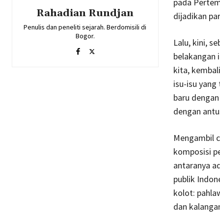
pada Pertemp
Rahadian Rundjan
dijadikan pa
Penulis dan peneliti sejarah. Berdomisili di
Bogor.
Lalu, kini, 
belakangan 
kita, kemba
isu-isu yan
baru dengan
dengan antu
Mengambil c
komposisi p
antaranya a
publik Indo
kolot: pahla
dan kalangan