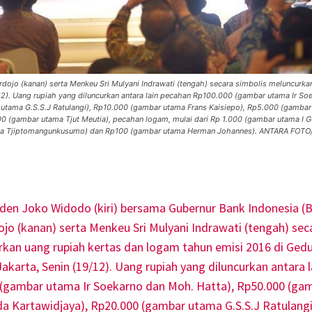
dojo (kanan) serta Menkeu Sri Mulyani Indrawati (tengah) secara simbolis meluncurka
/12). Uang rupiah yang diluncurkan antara lain pecahan Rp100.000 (gambar utama Ir S
 utama G.S.S.J Ratulangi), Rp10.000 (gambar utama Frans Kaisiepo), Rp5.000 (gamba
gambar utama Tjut Meutia), pecahan logam, mulai dari Rp 1.000 (gambar utama I Gu
ama Tjiptomangunkusumo) dan Rp100 (gambar utama Herman Johannes). ANTARA FOTO