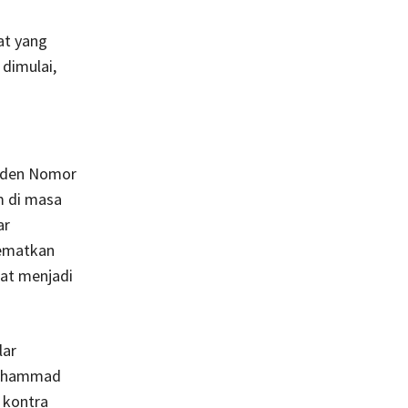
at yang
dimulai,
esiden Nomor
m di masa
ar
sematkan
kat menjadi
lar
Mohammad
 kontra