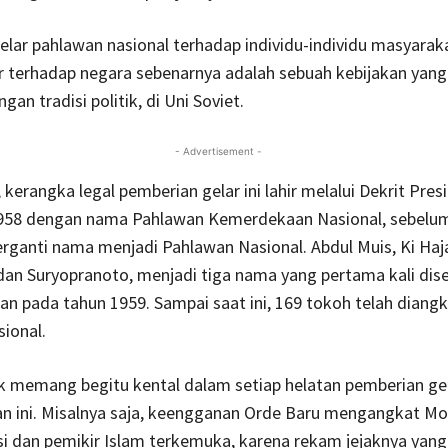
lar pahlawan nasional terhadap individu-individu masyarak
r terhadap negara sebenarnya adalah sebuah kebijakan yang 
gan tradisi politik, di Uni Soviet.
- Advertisement -
, kerangka legal pemberian gelar ini lahir melalui Dekrit Pr
958 dengan nama Pahlawan Kemerdekaan Nasional, sebelu
rganti nama menjadi Pahlawan Nasional. Abdul Muis, Ki Haj
dan Suryopranoto, menjadi tiga nama yang pertama kali di
an pada tahun 1959. Sampai saat ini, 169 tokoh telah diang
ional.
k memang begitu kental dalam setiap helatan pemberian ge
n ini. Misalnya saja, keengganan Orde Baru mengangkat 
tisi dan pemikir Islam terkemuka, karena rekam jejaknya yang