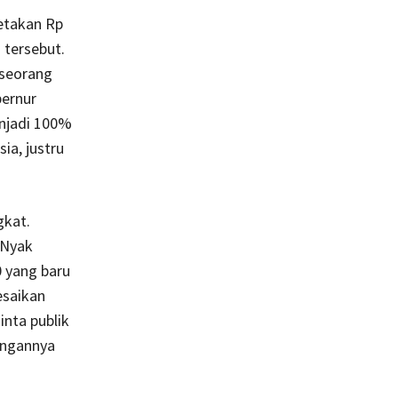
etakan Rp
 tersebut.
 seorang
bernur
njadi 100%
a, justru
gkat.
 Nyak
0 yang baru
esaikan
inta publik
angannya