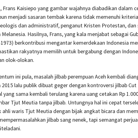
a, Frans Kaisiepo yang gambar wajahnya diabadikan dalam c
pun menjadi sasaran tembak karena tidak memenuhi kriteria
deologis dan administratif, penganut Kristen Protestan, dan
Melanesia. Hasilnya, Frans, yang kala menjabat sebagai Gu
-1973) berkontribusi mengantar kemerdekaan Indonesia me
stikan rakyatnya memilih untuk bergabung dengan Indonesi
n olok-olokan.
tum ini pula, masalah jilbab perempuan Aceh kembali dian
 2015 lalu publik dibuat geger dengan kontroversi jilbab Cut
hal yang sama kembali terulang karena uang cetakan Rp 1.00
r Tjut Meutia tanpa jilbab. Untungnya hal ini cepat tersel
k ahli waris Tjut Meutia dengan bijak angkat bicara dan mem
 mempermasalahkan jilbab sang nenek, tapi semangat perju
iteladani.