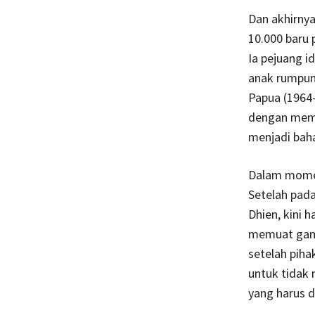
Dan akhirny
10.000 baru 
Ia pejuang i
anak rumpun 
Papua (1964
dengan mema
menjadi baha
Dalam momen
Setelah pada
Dhien, kini 
memuat gamba
setelah piha
untuk tidak
yang harus d