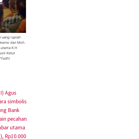
n uang rupiah
oekarno dan Moh.
r utama K.H
sti Ketut
/Yudhi