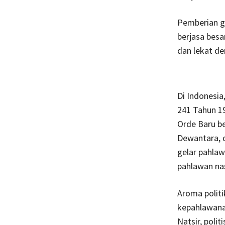
Pemberian ge
berjasa besa
dan lekat den
Di Indonesia
241 Tahun 1
Orde Baru be
Dewantara, 
gelar pahlaw
pahlawan nas
Aroma politi
kepahlawana
Natsir, poli