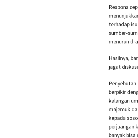
Respons cepa
menunjukkan
terhadap isu
sumber-sumb
menurun dras
Hasilnya, b
jagat diskusi
Penyebutan 
berpikir den
kalangan um
majemuk dan 
kepada soso
perjuangan k
banyak bisa