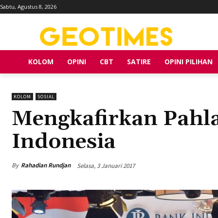
Sabtu, Agustus 8, 2026
KOLOM
OPINI
CBT
SATIRE
OPINI PILIHAN
KOLOM
SOSIAL
Mengkafirkan Pahl
Indonesia
By
Rahadian Rundjan
Selasa, 3 Januari 2017