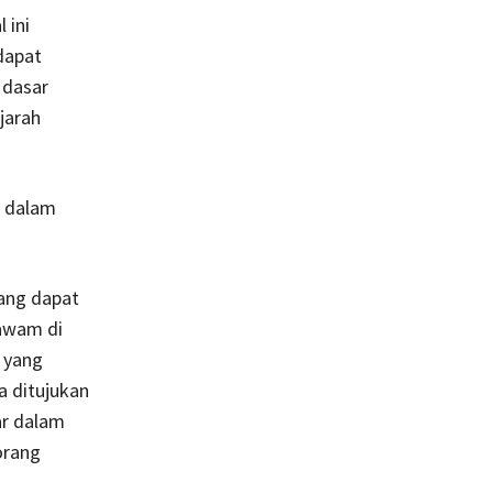
 ini
dapat
 dasar
jarah
n dalam
ang dapat
 awam di
 yang
a ditujukan
ar dalam
orang