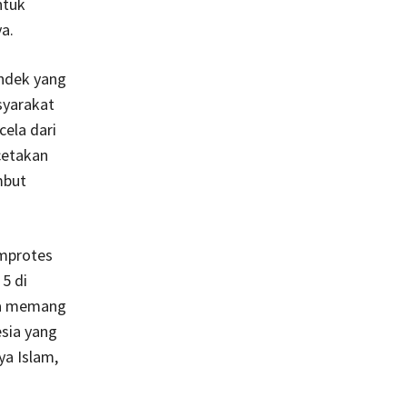
ntuk
a.
endek yang
syarakat
ela dari
cetakan
mbut
emprotes
5 di
na memang
sia yang
ya Islam,