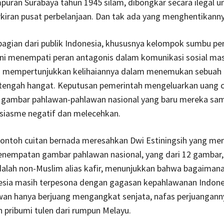
uran Surabaya tahun 1945 silam, dibongkar secara ilegal u
rkiran pusat perbelanjaan. Dan tak ada yang menghentikanny
sebagian dari publik Indonesia, khususnya kelompok sumbu p
ini menempati peran antagonis dalam komunikasi sosial ma
li mempertunjukkan kelihaiannya dalam menemukan sebuah c
g tengah hangat. Keputusan pemerintah mengeluarkan uang 
 gambar pahlawan-pahlawan nasional yang baru mereka sa
siasme negatif dan melecehkan.
ontoh cuitan bernada meresahkan Dwi Estiningsih yang m
enempatan gambar pahlawan nasional, yang dari 12 gambar, 
dalah non-Muslim alias kafir, menunjukkan bahwa bagaima
nesia masih terpesona dengan gagasan kepahlawanan Indone
wan hanya berjuang mengangkat senjata, nafas perjuangann
 pribumi tulen dari rumpun Melayu.