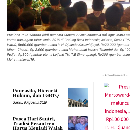
Presiden Joko Widodo (kiri) bersama Gubernur Bank Indonesia (BI) Agus Martowar
kertas dan logam tahun emisi 2016 di Gedung Bank Indonesia, Jakarta, Senin (19
Hatta), Rp50.000 (gambar utama Ir. H. Djuanda Kartawidjaya), Rp20.000 (gambar
Idham Chalid), Rp 2.000 (gambar utama Mohammad Hoesni Thamrin) dan Rp1.000 (
Pudja), Rp500 (gambar utama Letjend TNI T.B Simatupang), Rp200 (gambar ut
Mahatma/aww/16.
- Advertisement -
Pancasila, Hierarki
Hukum, dan LGBTQ
Sabtu, 8 Agustus 2026
Pasca Hari Santri,
Tradisi Pesantren
Harus Menjadi Wajah