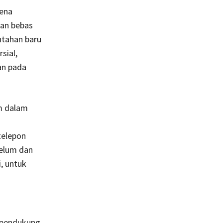
rena
nan bebas
ntahan baru
sial,
an pada
am dalam
telepon
belum dan
, untuk
a pendukung