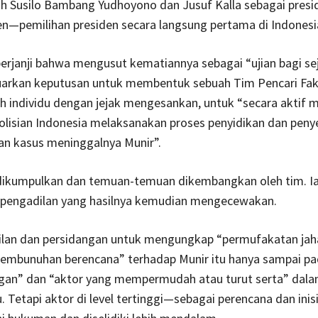
ih Susilo Bambang Yudhoyono dan Jusuf Kalla sebagai presi
en—pemilihan presiden secara langsung pertama di Indonesi
rjanji bahwa mengusut kematiannya sebagai “ujian bagi sej
arkan keputusan untuk membentuk sebuah Tim Pencari Fakta
ah individu dengan jejak mengesankan, untuk “secara aktif
olisian Indonesia melaksanakan proses penyidikan dan penye
n kasus meninggalnya Munir”.
 dikumpulkan dan temuan-temuan dikembangkan oleh tim. I
 pengadilan yang hasilnya kemudian mengecewakan.
ilan dan persidangan untuk mengungkap “permufakatan jah
embunuhan berencana” terhadap Munir itu hanya sampai pa
ngan” dan “aktor yang mempermudah atau turut serta” dal
u. Tetapi aktor di level tertinggi—sebagai perencana dan ini