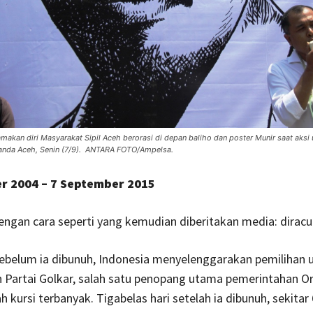
akan diri Masyarakat Sipil Aceh berorasi di depan baliho dan poster Munir saat aksi 
anda Aceh, Senin (7/9). ANTARA FOTO/Ampelsa.
r 2004 – 7 September 2015
engan cara seperti yang kemudian diberitakan media: diracu
sebelum ia dibunuh, Indonesia menyelenggarakan pemiliha
an Partai Golkar, salah satu penopang utama pemerintahan O
 kursi terbanyak. Tigabelas hari setelah ia dibunuh, sekitar 