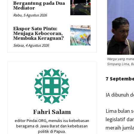
Bergantung pada Dua
Mediator
Rabu, 5 Agustus 2026
Ekspor Satu Pintu:
Menjaga Kebocoran,
Membuka Keraguan?
Selasa, 4 Agustus 2026
Warga yang menam
Simpang Lima, B
7 Septembe
IA dibunuh d
Lima bulan 
Fahri Salam
legislatif d
editor Pindai.ORG, menulis isu kebebasan
beragama di Jawa Barat dan kebebasan
meraih jumlah
politik di Papua.