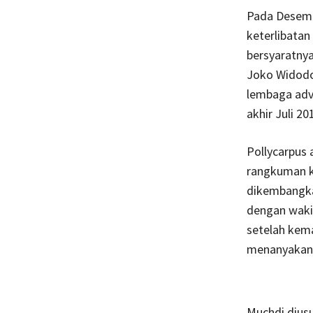
Pada Desembe
keterlibatan
bersyaratny
Joko Widodo.
lembaga advo
akhir Juli 20
Pollycarpus 
rangkuman k
dikembangkan
dengan waki
setelah kema
menanyakan 
Muchdi dius