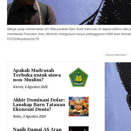
Warga yang menamakan diri Masyarakat Sipil Aceh berorasi di depan baliho dan po
mendesak Presiden Joko Widodo mengusust kasus pelanggaran HAM atas kemati
FOTO/Ampelsa/nz/15
- Advertisement -
Apakah Madrasah
Terbuka untuk siswa
non-Muslim?
Kamis, 6 Agustus 2026
Akhir Dominasi Dolar:
Lanskap Baru Tatanan
Ekonomi Dunia?
Rabu, 5 Agustus 2026
Nasib Damai AS-Iran