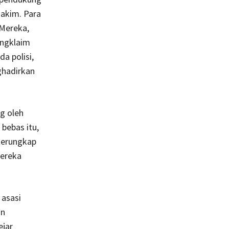
hakim. Para
Mereka,
engklaim
a polisi,
ghadirkan
g oleh
bebas itu,
terungkap
mereka
 asasi
an
ejar