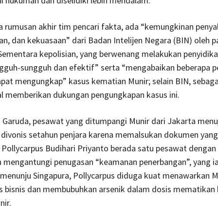
hi hukuman dan diselidiki lebih mendalam.
 rumusan akhir tim pencari fakta, ada “kemungkinan peny
gan, dan kekuasaan” dari Badan Intelijen Negara (BIN) oleh p
Sementara kepolisian, yang berwenang melakukan penyidika
ngguh-sungguh dan efektif” serta “mengabaikan beberapa p
apat mengungkap” kasus kematian Munir; selain BIN, sebag
al memberikan dukungan pengungkapan kasus ini.
 Garuda, pesawat yang ditumpangi Munir dari Jakarta menu
divonis setahun penjara karena memalsukan dokumen yang
Pollycarpus Budihari Priyanto berada satu pesawat dengan 
n mengantungi penugasan “keamanan penerbangan”, yang ia
 menunju Singapura, Pollycarpus diduga kuat menawarkan M
las bisnis dan membubuhkan arsenik dalam dosis mematikan 
ir.