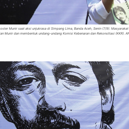
ster Munir saat aksi unjukrasa di Simpang Lima, Banda Aceh, Senin (7/9). Masyarakat 
an Munir dan membentuk undang-undang Komisi Kebenaran dan Rekonsiliasi (KKR). 