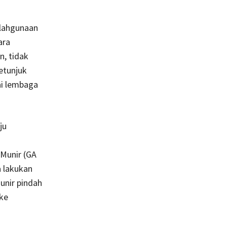
alahgunaan
ara
n, tidak
etunjuk
ai lembaga
ju
Munir (GA
 lakukan
unir pindah
ke