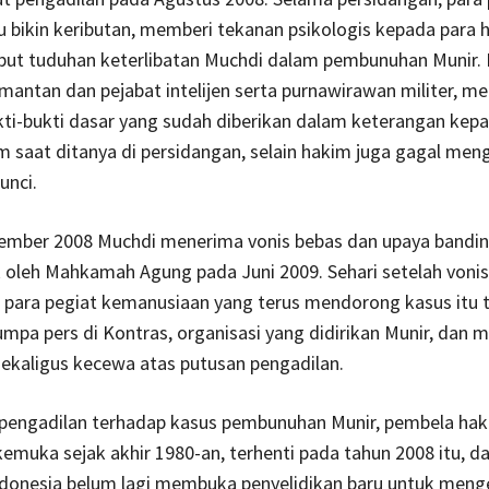
u bikin keributan, memberi tekanan psikologis kepada para 
but tuduhan keterlibatan Muchdi dalam pembunuhan Munir. 
antan dan pejabat intelijen serta purnawirawan militer, m
kti-bukti dasar yang sudah diberikan dalam keterangan kepad
m saat ditanya di persidangan, selain hakim juga gagal men
unci.
ember 2008 Muchdi menerima vonis bebas dan upaya bandin
k oleh Mahkamah Agung pada Juni 2009. Sehari setelah vonis 
n para pegiat kemanusiaan yang terus mendorong kasus itu 
mpa pers di Kontras, organisasi yang didirikan Munir, dan 
kaligus kecewa atas putusan pengadilan.
 pengadilan terhadap kasus pembunuhan Munir, pembela hak
emuka sejak akhir 1980-an, terhenti pada tahun 2008 itu, d
ndonesia belum lagi membuka penyelidikan baru untuk meng