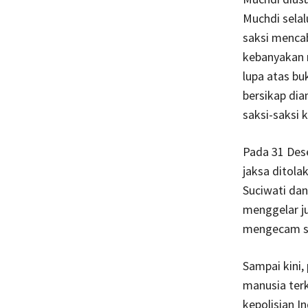
Muchdi selal
saksi menca
kebanyakan m
lupa atas bu
bersikap dia
saksi-saksi k
Pada 31 Des
jaksa ditola
Suciwati da
menggelar ju
mengecam se
Sampai kini,
manusia terk
kepolisian I