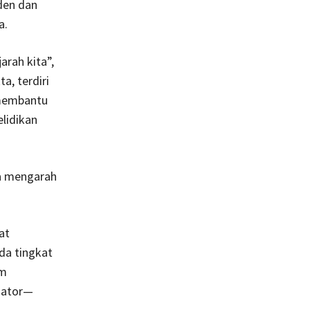
den dan
a.
arah kita”,
, terdiri
 membantu
lidikan
a mengarah
at
da tingkat
am
siator—