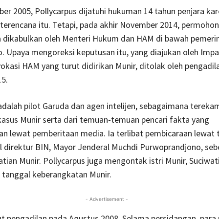
r 2005, Pollycarpus dijatuhi hukuman 14 tahun penjara ka
 terencana itu. Tetapi, pada akhir November 2014, permoho
a dikabulkan oleh Menteri Hukum dan HAM di bawah pemeri
 Upaya mengoreksi keputusan itu, yang diajukan oleh Impar
kasi HAM yang turut didirikan Munir, ditolak oleh pengadil
15.
adalah pilot Garuda dan agen intelijen, sebagaimana terek
asus Munir serta dari temuan-temuan pencari fakta yang
 lewat pemberitaan media. Ia terlibat pembicaraan lewat 
l direktur BIN, Mayor Jenderal Muchdi Purwoprandjono, se
tian Munir. Pollycarpus juga mengontak istri Munir, Suciwati
tanggal keberangkatan Munir.
- Advertisement -
ut pengadilan pada Agustus 2008. Selama persidangan, par