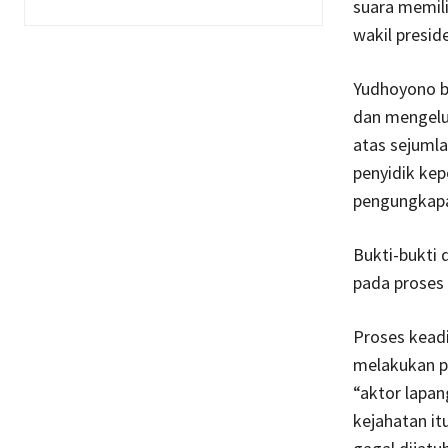
suara memil
wakil presid
Yudhoyono be
dan mengelu
atas sejuml
penyidik kep
pengungkapa
Bukti-bukti
pada proses
Proses kead
melakukan p
“aktor lapa
kejahatan it