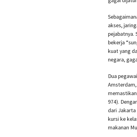
gagal dijatu
Sebagaimana
akses, jarin
pejabatnya. 
bekerja “su
kuat yang d
negara, gag
Dua pegawai
Amsterdam, 
memastikan 
974). Denga
dari Jakarta
kursi ke ke
makanan Mun