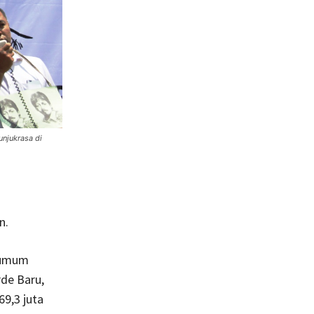
unjukrasa di
n.
n umum
rde Baru,
69,3 juta