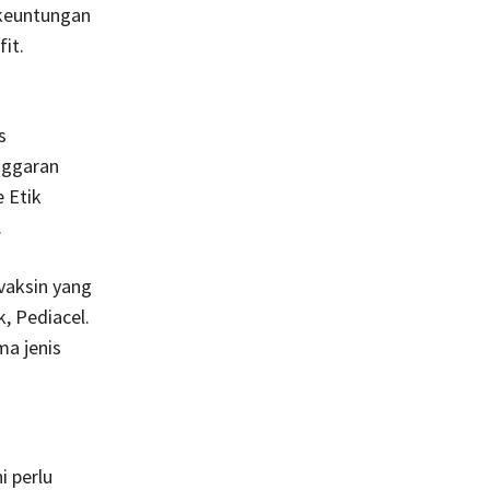
p keuntungan
it.
s
anggaran
 Etik
.
 vaksin yang
, Pediacel.
ma jenis
i perlu