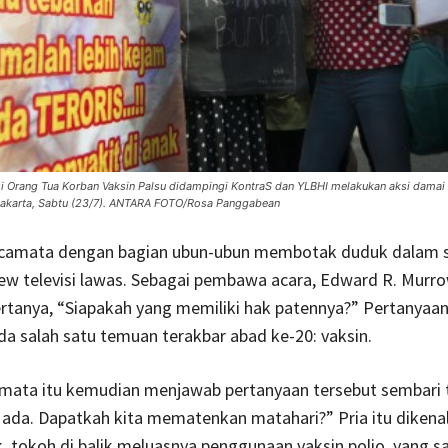
si Orang Tua Korban Vaksin Palsu didampingi KontraS dan YLBHI melakukan aksi damai
Jakarta, Sabtu (23/7). ANTARA FOTO/Rosa Panggabean
camata dengan bagian ubun-ubun membotak duduk dalam 
iew televisi lawas. Sebagai pembawa acara, Edward R. Murr
tanya, “Siapakah yang memiliki hak patennya?” Pertanyaan
da salah satu temuan terakbar abad ke-20: vaksin.
amata itu kemudian menjawab pertanyaan tersebut sembari 
k ada. Dapatkah kita mematenkan matahari?” Pria itu dikena
k, tokoh di balik meluasnya penggunaan vaksin polio, yang sa