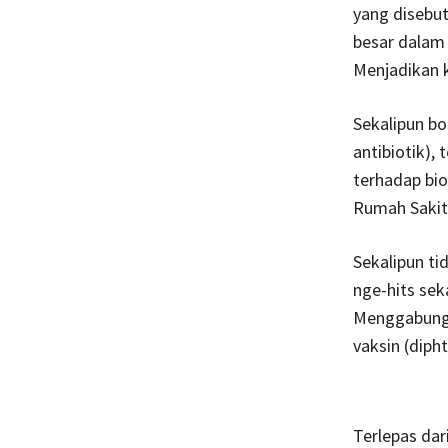
yang disebut
besar dalam 
Menjadikan k
Sekalipun bo
antibiotik),
terhadap bi
Rumah Sakit.
Sekalipun ti
nge-hits sek
Menggabungka
vaksin (dipht
Terlepas dari