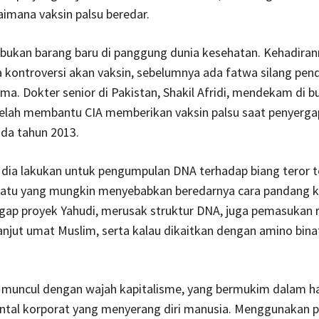
imana vaksin palsu beredar.
 bukan barang baru di panggung dunia kesehatan. Kehadira
kontroversi akan vaksin, sebelumnya ada fatwa silang pen
ma. Dokter senior di Pakistan, Shakil Afridi, mendekam di b
telah membantu CIA memberikan vaksin palsu saat penyerg
da tahun 2013.
 dia lakukan untuk pengumpulan DNA terhadap biang teror t
 satu yang mungkin menyebabkan beredarnya cara pandang ko
gap proyek Yahudi, merusak struktur DNA, juga pemasukan 
anjut umat Muslim, serta kalau dikaitkan dengan amino bina
 muncul dengan wajah kapitalisme, yang bermukim dalam has
ntal korporat yang menyerang diri manusia. Menggunakan p