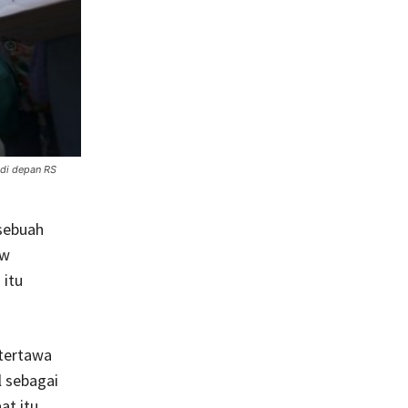
 di depan RS
sebuah
ow
 itu
tertawa
l sebagai
at itu