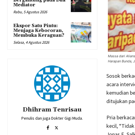
Bergantung pada Dua
Mediator
Rabu, 5 Agustus 2026
Ekspor Satu Pintu:
Menjaga Kebocoran,
Membuka Keraguan?
Selasa, 4 Agustus 2026
Massa dari Alian
Harapan Bunda, 
Sosok berka
acara interv
kemudian ber
ditujukan pa
Dhihram Tenrisau
Pria berkac
Penulis dan juga Dokter Gigi Muda.
kecil, “Tida
Jonas E. Sal