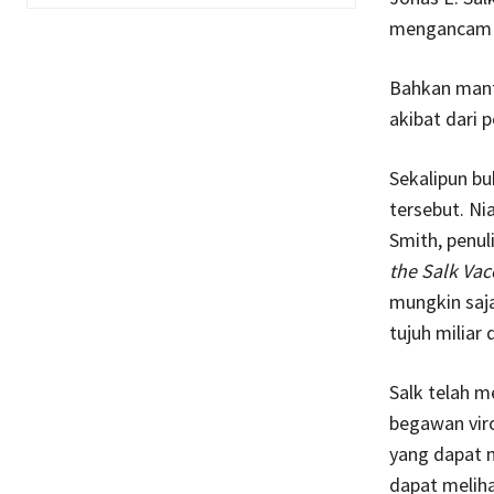
mengancam 
Bahkan manta
akibat dari p
Sekalipun bu
tersebut. Ni
Smith, penul
the Salk Vac
mungkin saja
tujuh miliar
Salk telah m
begawan vir
yang dapat m
dapat melihat