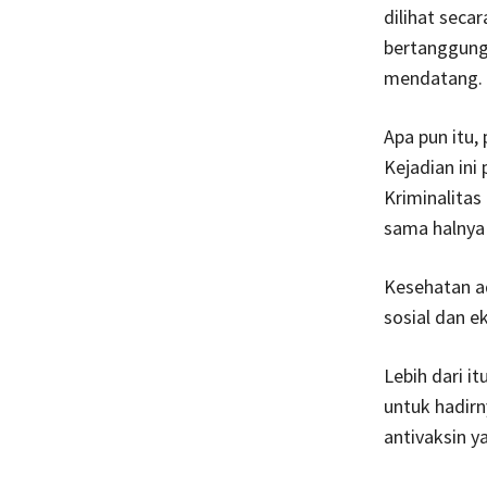
dilihat seca
bertanggung j
mendatang.
Apa pun itu,
Kejadian in
Kriminalitas
sama halnya 
Kesehatan ad
sosial dan e
Lebih dari i
untuk hadirn
antivaksin y