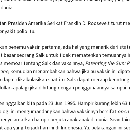
dunia.
n Presiden Amerika Serikat Franklin D. Roosevelt turut m
enyakit polio itu.
kan penemu vaksin pertama, ada hal yang menarik dari sta
at besar seorang Salk untuk tidak mematenkan temuannya in
is memoar tentang Salk dan vaksinnya,
Patenting the Sun: P
cine
, kemudian menambahkan bahwa jikalau vaksin ini dipat
 dapat dikalkulasikan saat itu. Salk dapat meraup keuntun
 dollar–apalagi jika dihitung dengan penggunaannya sampai har
eninggalkan kita pada 23 Juni 1995. Hampir kurang lebih 63 t
ologi ini mengumandangkan bahwa vaksinnya bersifat
open 
enyelamatkan hampir berjuta anak-anak di dunia. Seandain
 apa yang terjadi hari ini di Indonesia. Ya, belakangan ini s