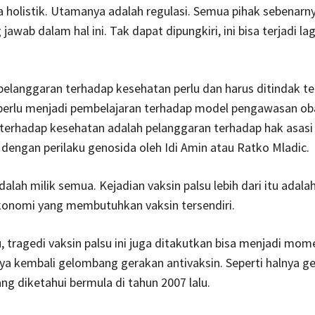
ra holistik. Utamanya adalah regulasi. Semua pihak sebenarn
awab dalam hal ini. Tak dapat dipungkiri, ini bisa terjadi la
 pelanggaran terhadap kesehatan perlu dan harus ditindak te
i perlu menjadi pembelajaran terhadap model pengawasan ob
 terhadap kesehatan adalah pelanggaran terhadap hak asasi
dengan perilaku genosida oleh Idi Amin atau Ratko Mladic.
alah milik semua. Kejadian vaksin palsu lebih dari itu adala
konomi yang membutuhkan vaksin tersendiri.
tu, tragedi vaksin palsu ini juga ditakutkan bisa menjadi mo
ya kembali gelombang gerakan antivaksin. Seperti halnya g
ang diketahui bermula di tahun 2007 lalu.