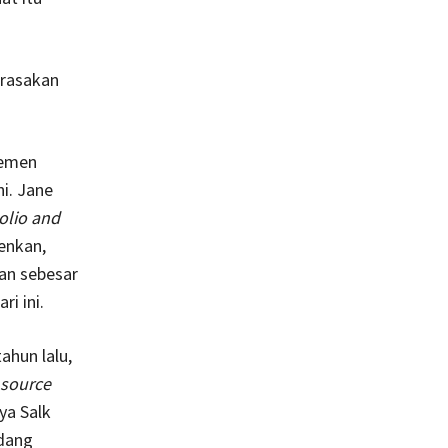
erasakan
temen
i. Jane
olio and
enkan,
gan sebesar
i ini.
ahun lalu,
source
ya Salk
edang