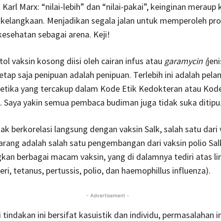
 Karl Marx: “nilai-lebih” dan “nilai-pakai”, keinginan merau
kelangkaan. Menjadikan segala jalan untuk memperoleh prof
esehatan sebagai arena. Keji!
tol vaksin kosong diisi oleh cairan infus atau
garamycin (
jeni
 tetap saja penipuan adalah penipuan. Terlebih ini adalah pel
oetika yang tercakup dalam Kode Etik Kedokteran atau Kode
 Saya yakin semua pembaca budiman juga tidak suka ditipu
dak berkorelasi langsung dengan vaksin Salk, salah satu dari
arang adalah salah satu pengembangan dari vaksin polio Salk
n berbagai macam vaksin, yang di dalamnya tediri atas li
eri, tetanus, pertussis, polio, dan haemophillus influenza).
- Advertisement -
 tindakan ini bersifat kasuistik dan individu, permasalahan in