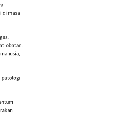
ya
gi di masa
gas.
at-obatan.
 manusia,
h patologi
mentum
erakan