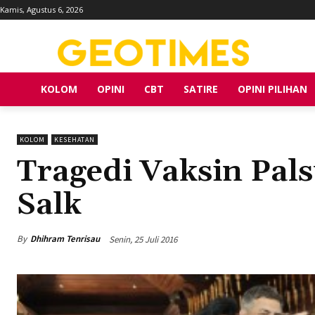
Kamis, Agustus 6, 2026
KOLOM
OPINI
CBT
SATIRE
OPINI PILIHAN
KOLOM
KESEHATAN
Tragedi Vaksin Pal
Salk
By
Dhihram Tenrisau
Senin, 25 Juli 2016