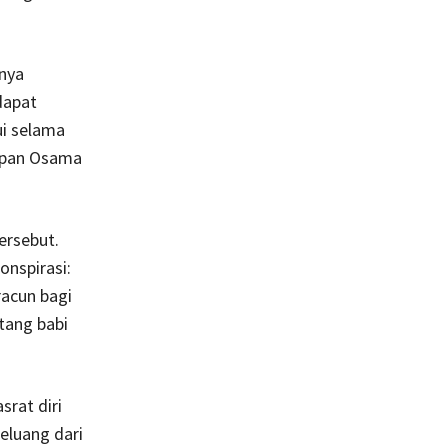
nnya
dapat
ui selama
apan Osama
ersebut.
nspirasi:
racun bagi
tang babi
rat diri
eluang dari