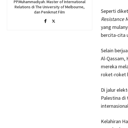
PP.Muhammadiyah. Master of International
Relations di The University of Melbourne,
Seperti dike
dan Penikmat Film
Resistance
yang mulany
bercita-cita
Selain berju
Al-Qassam, H
mereka melaw
roket-roket 
Di jalur ele
Palestina d
internasiona
Kelahiran Ha