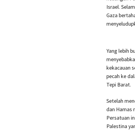
Israel. Sela
Gaza bertah
menyeludupka
Yang lebih b
menyebabkan
kekacauan se
pecah ke dal
Tepi Barat.
Setelah mend
dan Hamas m
Persatuan in
Palestina ya