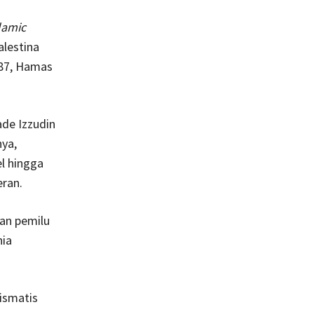
lamic
alestina
987, Hamas
ade Izzudin
nya,
l hingga
eran.
an pemilu
nia
ismatis