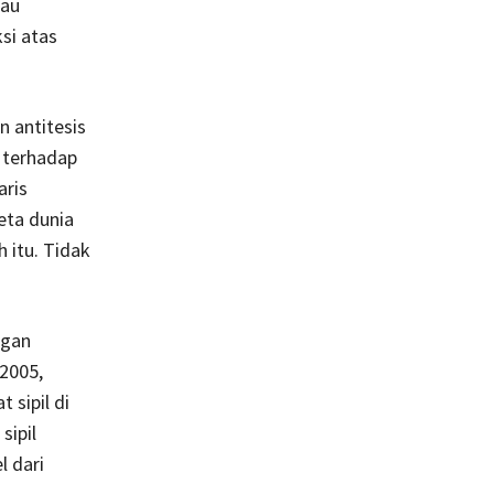
iau
si atas
n antitesis
 terhadap
aris
eta dunia
 itu. Tidak
ngan
2005,
 sipil di
sipil
l dari