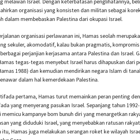
g melawan Israel. Dengan keterbatasan penglihatannya, bel
hirkan organisasi yang konsisten dan militan sebagai korek
ah dalam membebaskan Palestina dari okupasi Israel.
rjalanan organisasi perlawanan ini, Hamas seolah merupaka
ang sekuler, akomodatif, kalau bukan pragmatis, kompromis
 berbagai perjanjian kerjasama antara Palestina dan Israel. G
amas tegas-tegas menyebut Israel harus dihapuskan dari p
amas 1988) dan kemudian mendirikan negara Islam di tanah
enawar dalam hal kemerdekaan Palestina.
ntifada pertama, Hamas turut memainkan peran penting de
fada yang menyerang pasukan Israel. Sepanjang tahun 1992-
ni memicu kampanye bom bunuh diri yang menargetkan rakyat
san yang diduduki Israel, yang menyebabkan ratusan rakyat 
n itu, Hamas juga melakukan serangan roket ke wilayah Israe