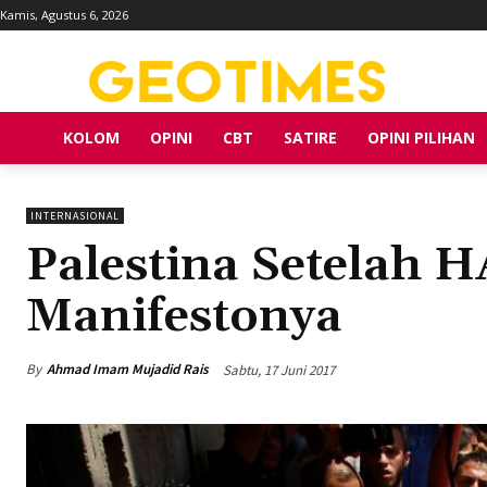
Kamis, Agustus 6, 2026
KOLOM
OPINI
CBT
SATIRE
OPINI PILIHAN
INTERNASIONAL
Palestina Setelah 
Manifestonya
By
Ahmad Imam Mujadid Rais
Sabtu, 17 Juni 2017