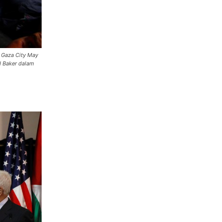
 Gaza City May
 Baker dalam