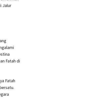
i Jalur
yang
engalami
estina
an Fatah di
nya Fatah
bersatu.
egara