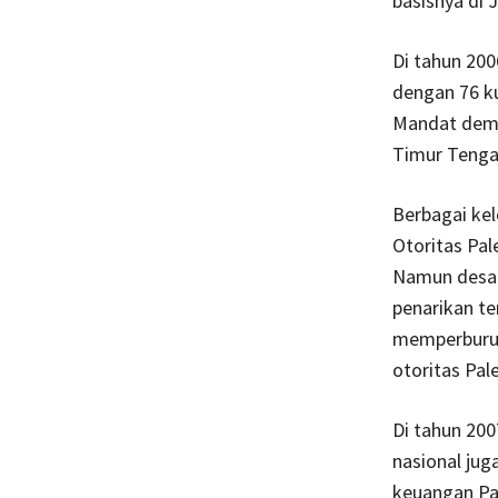
basisnya di J
Di tahun 20
dengan 76 ku
Mandat demok
Timur Tengah
Berbagai ke
Otoritas Pal
Namun desak
penarikan te
memperburuk
otoritas Pale
Di tahun 200
nasional jug
keuangan Pal