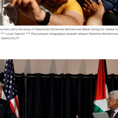
s carry the body of Palestinian fisherman Mohammed Baker during his funeral in
Local Caption *** Para pelayat mengangkat jenazah nelayan Palestina Mohammed
 Salem/cfo/17