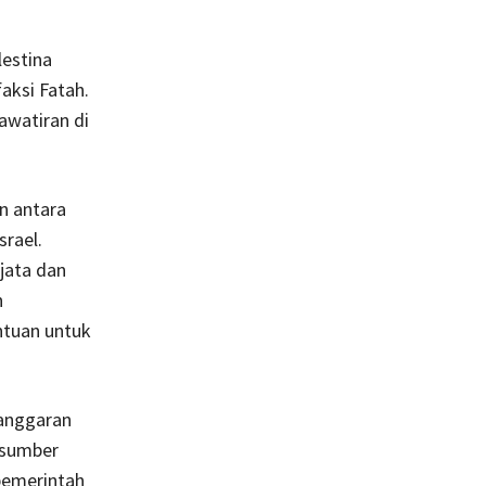
estina
aksi Fatah.
awatiran di
n antara
srael.
jata dan
h
ntuan untuk
 anggaran
u sumber
pemerintah