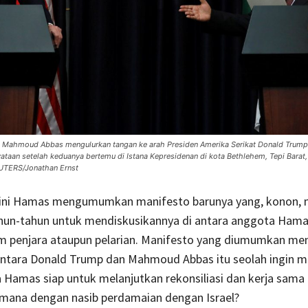
a Mahmoud Abbas mengulurkan tangan ke arah Presiden Amerika Serikat Donald Trump
taan setelah keduanya bertemu di Istana Kepresidenan di kota Bethlehem, Tepi Barat, 
TERS/Jonathan Ernst
ini Hamas mengumumkan manifesto barunya yang, konon,
hun-tahun untuk mendiskusikannya di antara anggota Hamas
am penjara ataupun pelarian. Manifesto yang diumumkan me
ntara Donald Trump dan Mahmoud Abbas itu seolah ingin 
 Hamas siap untuk melanjutkan rekonsiliasi dan kerja sama
imana dengan nasib perdamaian dengan Israel?