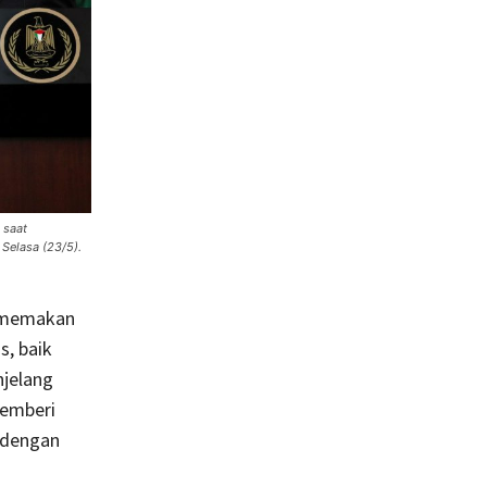
 saat
Selasa (23/5).
 memakan
, baik
njelang
memberi
 dengan