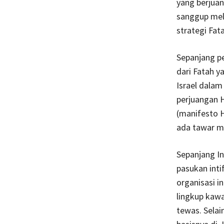
yang berjuan
sanggup mela
strategi Fat
Sepanjang pe
dari Fatah y
Israel dalam
perjuangan H
(manifesto H
ada tawar m
Sepanjang I
pasukan inti
organisasi i
lingkup kawa
tewas. Selai