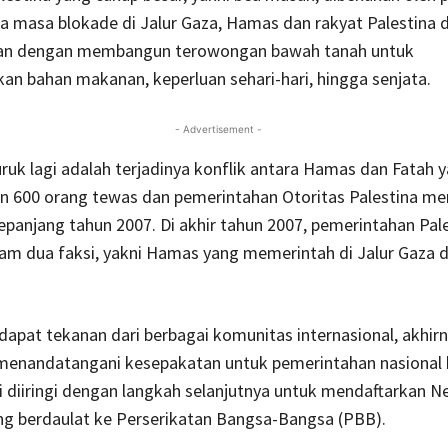
ma masa blokade di Jalur Gaza, Hamas dan rakyat Palestina d
an dengan membangun terowongan bawah tanah untuk
n bahan makanan, keperluan sehari-hari, hingga senjata.
- Advertisement -
uruk lagi adalah terjadinya konflik antara Hamas dan Fatah 
 600 orang tewas dan pemerintahan Otoritas Palestina m
panjang tahun 2007. Di akhir tahun 2007, pemerintahan Pal
am dua faksi, yakni Hamas yang memerintah di Jalur Gaza d
apat tekanan dari berbagai komunitas internasional, akhir
enandatangani kesepakatan untuk pemerintahan nasional 
i diiringi dengan langkah selanjutnya untuk mendaftarkan N
ng berdaulat ke Perserikatan Bangsa-Bangsa (PBB).