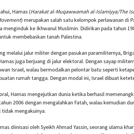
tahui, Hamas (
Harakat al-Muqawwamah al-Islamiyya/The Is
 Movement
) merupakan salah satu kelompok perlawanan di P
a menginduk ke Ikhwanul Muslimin. Didirikan pada tahun 1
 untuk membebaskan tanah Palestina.
ang melalui jalur militer dengan pasukan paramiliternya, Brig
amas juga berjuang di jalur elektoral. Dengan sayap militer
an Israel, walau bermodalkan pelontar batu seperti ketape
buatan rumah tangga. Dengan modal ini, Israel dibuat ketet
ktoral, Hamas mengejutkan dunia ketika berhasil memenangk
i tahun 2006 dengan mengalahkan Fatah, walau kemudian du
l tidak mengakuinya.
mas diinisasi oleh Syeikh Ahmad Yassin, seorang ulama khar