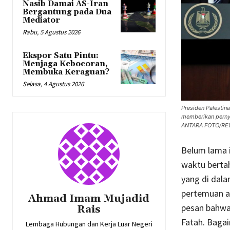
Nasib Damai AS-Iran
Bergantung pada Dua
Mediator
Rabu, 5 Agustus 2026
Ekspor Satu Pintu:
Menjaga Kebocoran,
Membuka Keraguan?
Selasa, 4 Agustus 2026
Presiden Palestin
memberikan pernya
ANTARA FOTO/REU
Belum lama 
waktu berta
yang di dal
pertemuan a
Ahmad Imam Mujadid
pesan bahwa
Rais
Fatah. Baga
Lembaga Hubungan dan Kerja Luar Negeri