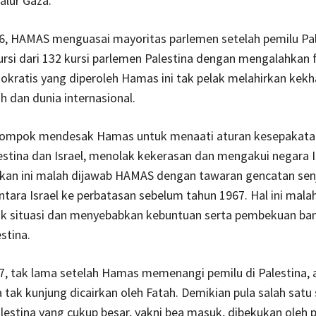
alur Gaza.
06, HAMAS menguasai mayoritas parlemen setelah pemilu Pal
rsi dari 132 kursi parlemen Palestina dengan mengalahkan f
ratis yang diperoleh Hamas ini tak pelak melahirkan kekh
 dan dunia internasional.
lompok mendesak Hamas untuk menaati aturan kesepakata
estina dan Israel, menolak kekerasan dan mengakui negara I
an ini malah dijawab HAMAS dengan tawaran gencatan sen
ntara Israel ke perbatasan sebelum tahun 1967. Hal ini mala
 situasi dan menyebabkan kebuntuan serta pembekuan ba
stina.
7, tak lama setelah Hamas memenangi pemilu di Palestina,
a tak kunjung dicairkan oleh Fatah. Demikian pula salah sat
estina yang cukup besar, yakni bea masuk, dibekukan oleh 