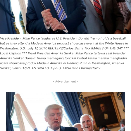
Vice President Mike Pence laughs as U.S. President Donald Trump holds a baseball
bat as they attend a Made in America product showcase event at the White House in
Washington, U.S., July 17, 2017. REUTERS/Carlos Barria TPX IMAGES OF THE DAY ***
Local Caption *** Wakil Presiden Amerika Serikat Mike Pence tertawa saat Presiden
Amerika Serikat Donald Trump memegang tongkat bisbol ketika mereka menghadiri
acara showcase produk Made in Amerika di Gedung Putih di Washington, Amerika
Serikat, Senin (17/7). ANTARA FOTO/REUTERS/Carlos Barria/cfo/17
- Advertisement -