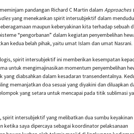
, meminjam pandangan Richard C Martin dalam
Approaches t
udies
yang menekankan spirit intersubjektif dalam mendud
eberagamaan maupun keberyakinan kita terhadap sebuah do
pisteme “pengorbanan” dalam kegiatan penyembelihan hew
tkan kedua belah pihak, yaitu umat Islam dan umat Nasrani.
logis, spirit intersubjektif ini memberikan kesempatan kep
ma untuk mengimajinasikan momentum penyembelihan he
k yang diabsahkan dalam kesadaran transendentalnya. Ke
ling memanjatkan doa sesuai yang diyakini dan diluapkan 
lompok yang setara untuk mencapai pada titik sublimasi y
i, spirit intersubjektif yang melibatkan dua sumbu keyakinan 
n ketika saya dipercaya sebagai koordinator pelaksanaan