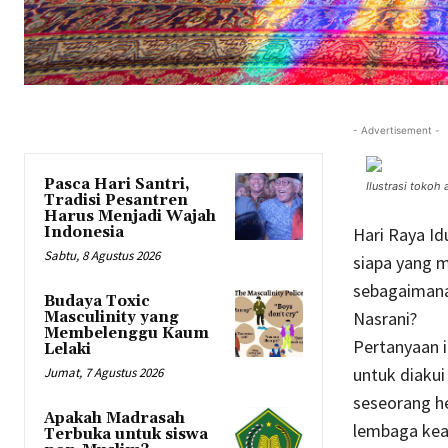
- Advertisement -
Pasca Hari Santri,
Ilustrasi toko
Tradisi Pesantren
Harus Menjadi Wajah
Indonesia
Hari Raya Id
Sabtu, 8 Agustus 2026
siapa yang m
sebagaimana 
Budaya Toxic
Nasrani?
Masculinity yang
Membelenggu Kaum
Pertanyaan i
Lelaki
untuk diakui
Jumat, 7 Agustus 2026
seseorang h
Apakah Madrasah
lembaga kea
Terbuka untuk siswa