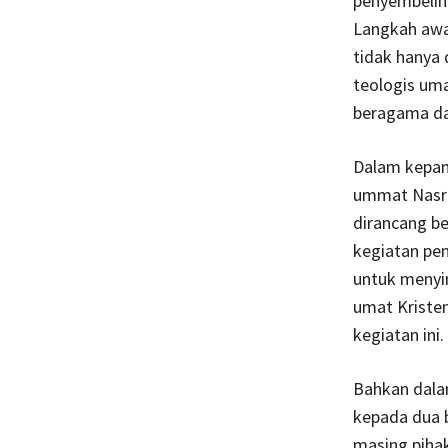
penyembelih
Langkah awa
tidak hanya 
teologis uma
beragama da
Dalam kepani
ummat Nasran
dirancang b
kegiatan pen
untuk menyin
umat Kriste
kegiatan ini.
Bahkan dala
kepada dua 
masing pihak.