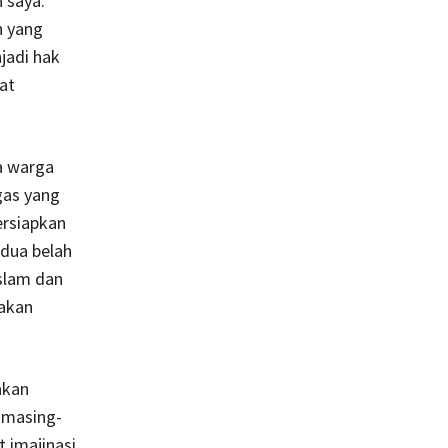
 saya.
n yang
jadi hak
at
a warga
gas yang
ersiapkan
edua belah
Islam dan
akan
akan
 masing-
t imajinasi