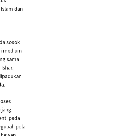
tuk
 Islam dan
ada sosok
ai medium
ang sama
 Ishaq
 dipadukan
la.
roses
njang.
enti pada
egubah pola
n hewan