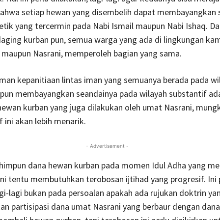
 bahwa setiap hewan yang disembelih dapat membayangkan 
etik yang tercermin pada Nabi Ismail maupun Nabi Ishaq. D
aging kurban pun, semua warga yang ada di lingkungan kami
 maupun Nasrani, memperoleh bagian yang sama.
man kepanitiaan lintas iman yang semuanya berada pada wi
i pun membayangkan seandainya pada wilayah substantif ad
ewan kurban yang juga dilakukan oleh umat Nasrani, mungki
f ini akan lebih menarik.
- Advertisement -
impun dana hewan kurban pada momen Idul Adha yang mel
i tentu membutuhkan terobosan ijtihad yang progresif. Ini 
agi-lagi bukan pada persoalan apakah ada rujukan doktrin ya
n partisipasi dana umat Nasrani yang berbaur dengan dan