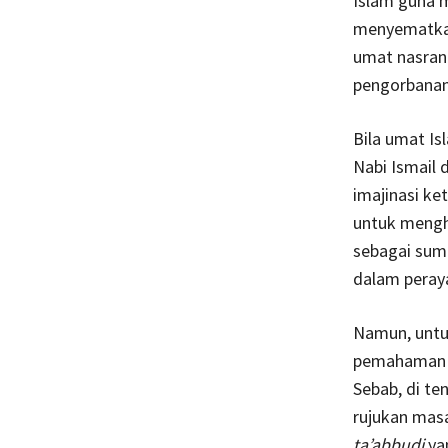
Islam guna m
menyematkan 
umat nasrani
pengorbanan
Bila umat Is
Nabi Ismail
imajinasi k
untuk mengh
sebagai sumb
dalam peray
Namun, untu
pemahaman da
Sebab, di t
rujukan masa
ta’abbudi
yan