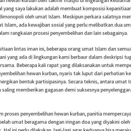
an hewan kurban oleh takmir masjid di lingkungan kediaman
l yang saya lakukan adalah membuat komposisi kepanitiaa
dimonopoli oleh umat Islam. Meskipun perkara salatnya men
t Islam, ada kewajiban sosial yang perlu melibatkan dua um
lam rangkaian prosesi penyembelihan dan lain sebagainya.
tiaan lintas iman ini, beberapa orang umat Islam dan semu
i yang ada di lingkungan kami berbaur dalam deskripsi tu
ersama. Beberapa kali rapat yang dilaksanakan untuk memp
yembelihan hewan kurban, nyaris tak luput dari perhatian k
ergikan bentuk partisipasinya. Secara teknis, antara umat 
n saling memberikan gagasan demi suksesnya penyelenggar
m proses penyembelihan hewan kurban, panitia mempercay
belah umat beragama dengan iringan doa yang diyakini oleh
 Hal ini perlu dilakukan, lagi-lagi agar keduanya bisa meraju