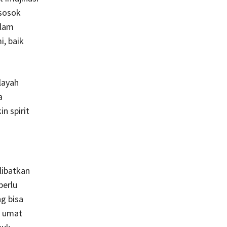
sosok
alam
, baik
layah
a
n spirit
ibatkan
perlu
ng bisa
a umat