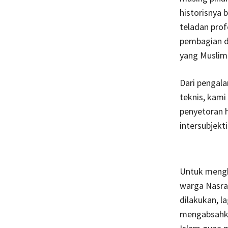
historisnya
teladan prof
pembagian d
yang Muslim
Dari pengala
teknis, kam
penyetoran h
intersubjekti
Untuk mengh
warga Nasran
dilakukan, l
mengabsahka