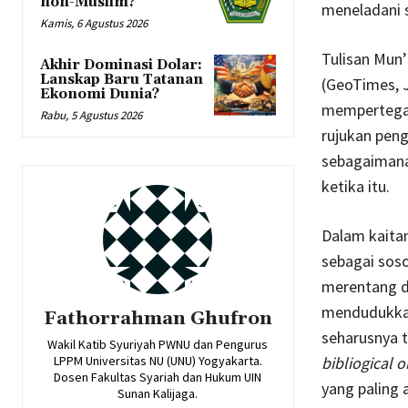
non-Muslim?
meneladani s
Kamis, 6 Agustus 2026
Tulisan Mun’
Akhir Dominasi Dolar:
Lanskap Baru Tatanan
(GeoTimes, 
Ekonomi Dunia?
mempertegas 
Rabu, 5 Agustus 2026
rujukan peng
sebagaimana 
ketika itu.
Dalam kaitan
sebagai soso
merentang d
mendudukkan
Fathorrahman Ghufron
seharusnya 
Wakil Katib Syuriyah PWNU dan Pengurus
LPPM Universitas NU (UNU) Yogyakarta.
bibliogical o
Dosen Fakultas Syariah dan Hukum UIN
yang paling 
Sunan Kalijaga.