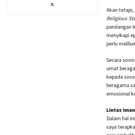
Akan tetapi
Religious St
pandangan k
menyikapi e
perlu meliba
Secara sosio
umat beraga
kepada soso
beragama sa
emosional ke
Lintas Iman
Dalam hal in
saya terapka