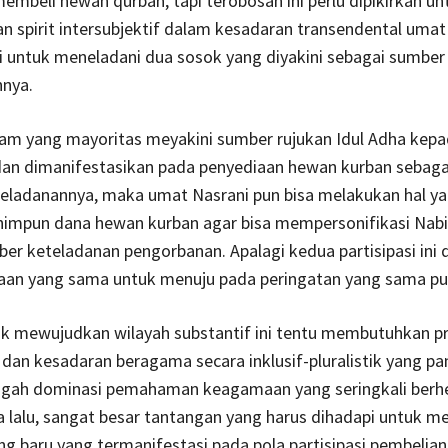
embeli hewan qurban, tapi terobosan ini perlu dipikirkan un
spirit intersubjektif dalam kesadaran transendental umat
 untuk meneladani dua sosok yang diyakini sebagai sumber
nya.
lam yang mayoritas meyakini sumber rujukan Idul Adha kep
 dan dimanifestasikan pada penyediaan hewan kurban sebag
eteladanannya, maka umat Nasrani pun bisa melakukan hal y
impun dana hewan kurban agar bisa mempersonifikasi Nabi
er keteladanan pengorbanan. Apalagi kedua partisipasi ini
aan yang sama untuk menuju pada peringatan yang sama pu
k mewujudkan wilayah substantif ini tentu membutuhkan p
n kesadaran beragama secara inklusif-pluralistik yang pa
engah dominasi pemahaman keagamaan yang seringkali berh
 lalu, sangat besar tantangan yang harus dihadapi untuk m
g baru yang termanifestasi pada pola partisipasi pembelia