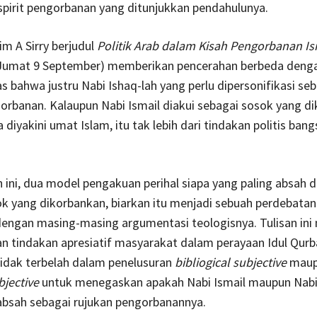
pirit pengorbanan yang ditunjukkan pendahulunya.
im A Sirry berjudul
Politik Arab dalam Kisah Pengorbanan Is
Jumat 9 September) memberikan pencerahan berbeda deng
bahwa justru Nabi Ishaq-lah yang perlu dipersonifikasi seb
orbanan. Kalaupun Nabi Ismail diakui sebagai sosok yang d
diyakini umat Islam, itu tak lebih dari tindakan politis bang
 ini, dua model pengakuan perihal siapa yang paling absah d
k yang dikorbankan, biarkan itu menjadi sebuah perdebatan
engan masing-masing argumentasi teologisnya. Tulisan in
 tindakan apresiatif masyarakat dalam perayaan Idul Qurb
tidak terbelah dalam penelusuran
bibliogical subjective
maup
bjective
untuk menegaskan apakah Nabi Ismail maupun Nabi
absah sebagai rujukan pengorbanannya.