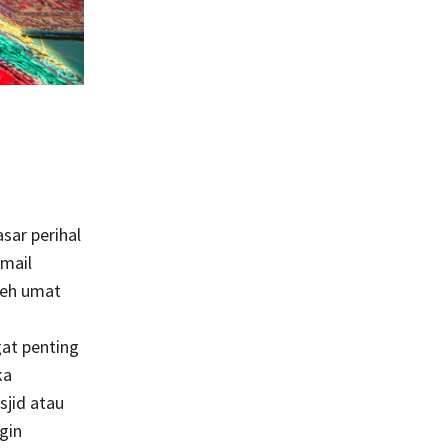
sar perihal
smail
leh umat
gat penting
ka
jid atau
gin