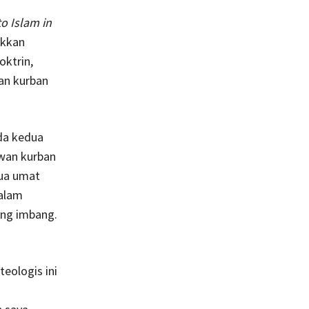
o Islam in
ukkan
ktrin,
an kurban
ada kedua
wan kurban
dua umat
dalam
ang imbang.
teologis ini