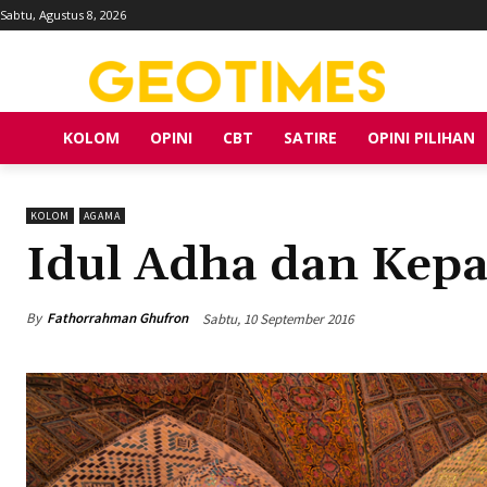
Sabtu, Agustus 8, 2026
KOLOM
OPINI
CBT
SATIRE
OPINI PILIHAN
KOLOM
AGAMA
Idul Adha dan Kepa
By
Fathorrahman Ghufron
Sabtu, 10 September 2016