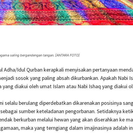
h agama saling bergandengan tangan. [ANTARA FOTO]
ul Adha/Idul Qurban kerapkali menyisakan pertanyaan menda
enjadi sosok yang paling absah dikurbankan. Apakah Nabi I
yang diakui oleh umat Islam atau Nabi Ishaq yang diakui o
ni selalu berulang diperdebatkan dikarenakan posisinya san
 sebagai sumber keteladanan pengorbanan. Setidaknya keti
endak berkurban melalui hewan yang akan diserahkan ke mas
gamaan, maka yang terngiang dalam imajinasinya adalah in