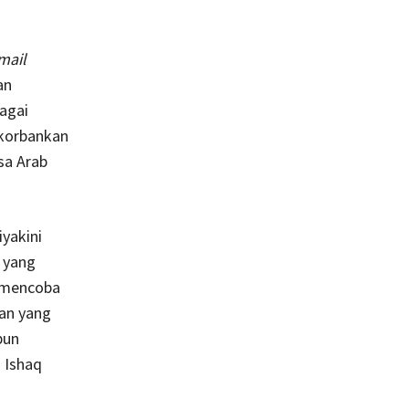
mail
an
agai
ikorbankan
sa Arab
iyakini
 yang
i mencoba
an yang
un
 Ishaq