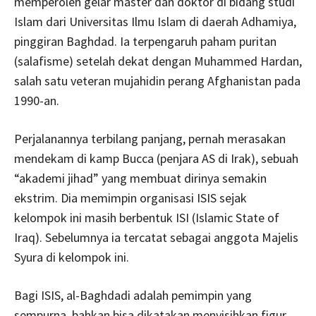
memperoleh gelar master dan doktor di bidang studi
Islam dari Universitas Ilmu Islam di daerah Adhamiya,
pinggiran Baghdad. Ia terpengaruh paham puritan
(salafisme) setelah dekat dengan Muhammed Hardan,
salah satu veteran mujahidin perang Afghanistan pada
1990-an.
Perjalanannya terbilang panjang, pernah merasakan
mendekam di kamp Bucca (penjara AS di Irak), sebuah
“akademi jihad” yang membuat dirinya semakin
ekstrim. Dia memimpin organisasi ISIS sejak
kelompok ini masih berbentuk ISI (Islamic State of
Iraq). Sebelumnya ia tercatat sebagai anggota Majelis
Syura di kelompok ini.
Bagi ISIS, al-Baghdadi adalah pemimpin yang
sempurna, bahkan bisa dikatakan menyisihkan figur