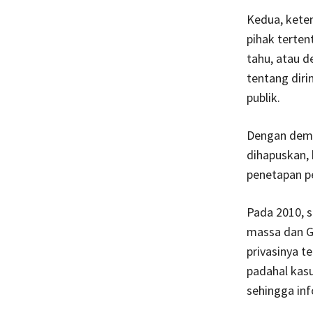
Kedua, kete
pihak terten
tahu, atau 
tentang diri
publik.
Dengan demi
dihapuskan, 
penetapan p
Pada 2010, 
massa dan G
privasinya t
padahal kasu
sehingga inf