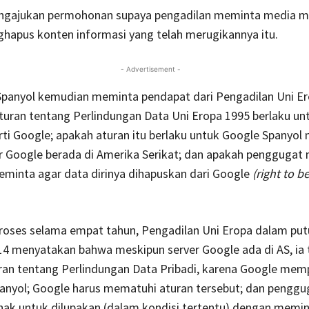
engajukan permohonan supaya pengadilan meminta media m
hapus konten informasi yang telah merugikannya itu.
- Advertisement -
Spanyol kemudian meminta pendapat dari Pengadilan Uni Er
turan tentang Perlindungan Data Uni Eropa 1995 berlaku un
rti Google; apakah aturan itu berlaku untuk Google Spanyol
r Google berada di Amerika Serikat; dan apakah pengguga
eminta agar data dirinya dihapuskan dari Google
(right to b
proses selama empat tahun, Pengadilan Uni Eropa dalam pu
4 menyatakan bahwa meskipun server Google ada di AS, ia 
ran tentang Perlindungan Data Pribadi, karena Google mem
panyol; Google harus mematuhi aturan tersebut; dan penggu
ak untuk dilupakan (dalam kondisi tertentu) dengan memi