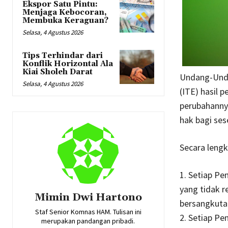
Ekspor Satu Pintu:
Menjaga Kebocoran,
Membuka Keraguan?
Selasa, 4 Agustus 2026
Tips Terhindar dari
Konflik Horizontal Ala
Kiai Sholeh Darat
Undang-Unda
Selasa, 4 Agustus 2026
(ITE) hasil 
perubahannya
hak bagi ses
Secara lengka
1. Setiap Pe
yang tidak r
Mimin Dwi Hartono
bersangkuta
Staf Senior Komnas HAM. Tulisan ini
2. Setiap P
merupakan pandangan pribadi.