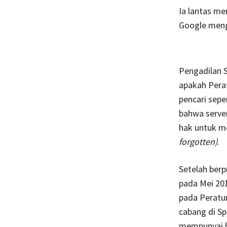
Ia lantas m
Google meng
Pengadilan 
apakah Pera
pencari sepe
bahwa serve
hak untuk m
forgotten)
.
Setelah ber
pada Mei 201
pada Peratu
cabang di S
mempunyai h