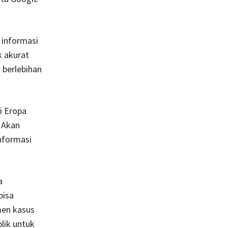
informasi
k akurat
u berlebihan
i Eropa
. Akan
nformasi
a
bisa
men kasus
lik untuk