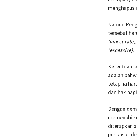
menghapus in
Namun Penga
tersebut har
(inaccurate)
(excessive)
.
Ketentuan la
adalah bah
tetapi ia ha
dan hak bagi
Dengan demik
memenuhi kr
diterapkan s
per kasus d