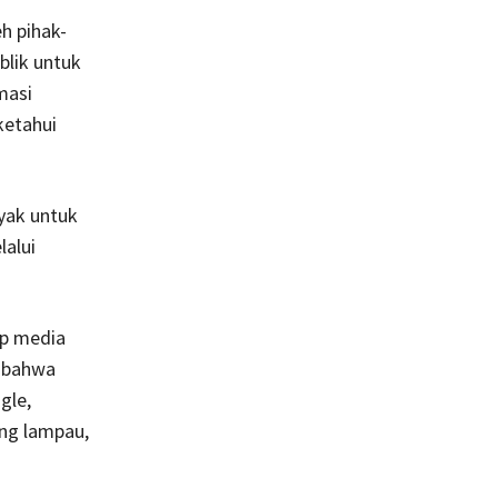
h pihak-
blik untuk
masi
ketahui
yak untuk
lalui
ap media
a bahwa
gle,
ng lampau,