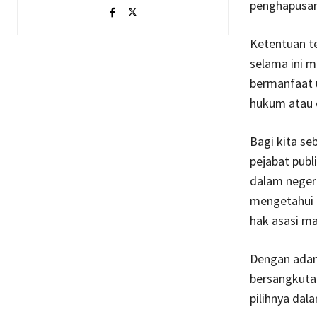
penghapusan 
Ketentuan te
selama ini m
bermanfaat 
hukum atau e
Bagi kita se
pejabat publ
dalam negeri
mengetahui 
hak asasi ma
Dengan adany
bersangkuta
pilihnya da