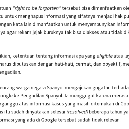
ntuan
“right to be forgotten”
tersebut bisa dimanfaatkan ole
tu untuk menghapus informasi yang sifatnya menjadi hak pu
dengan kata lain dimanfaatkan untuk menyembunyikan infor
nya agar rekam jejak buruknya tak bisa diakses atau tidak di
kian, ketentuan tentang informasi apa yang
eligible
atau la
harus diputuskan dengan hati-hati, cermat, dan obyektif, me
engadilan.
seorang warga negara Spanyol mengajukan gugatan terhad
oogle ke Pengadilan Spanyol. Ia menggugat karena meras
erganggu atas informasi kasus yang masih ditemukan di Goo
s itu sudah dinyatakan selesai
(resolved)
beberapa tahun ya
ormasi yang ada di Google tersebut sudah tidak relevan.