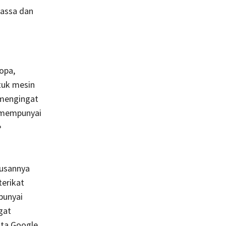
assa dan
opa,
tuk mesin
 mengingat
t mempunyai
e
tusannya
terikat
punyai
gat
nta Google