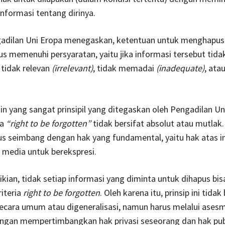
formasi tentang dirinya.
dilan Uni Eropa menegaskan, ketentuan untuk menghapus 
us memenuhi persyaratan, yaitu jika informasi tersebut tida
, tidak relevan
(irrelevant)
, tidak memadai
(inadequate)
, ata
in yang sangat prinsipil yang ditegaskan oleh Pengadilan Un
wa
“right to be forgotten”
tidak bersifat absolut atau mutlak
rus seimbang dengan hak yang fundamental, yaitu hak atas i
 media untuk berekspresi.
ian, tidak setiap informasi yang diminta untuk dihapus bis
iteria
right to be forgotten
. Oleh karena itu, prinsip ini tidak 
ecara umum atau digeneralisasi, namun harus melalui ases
engan mempertimbangkan hak privasi seseorang dan hak pub