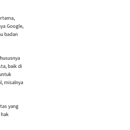
ertama,
nya Google,
au badan
khususnya
ta, baik di
 untuk
, misalnya
itas yang
 hak