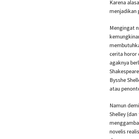
Karena alasa
menjadikan p
Mengingat no
kemungkinan
membutuhkan
cerita horor
agaknya berl
Shakespeare
Bysshe Shell
atau penont
Namun demi
Shelley (dan
menggambark
novelis real