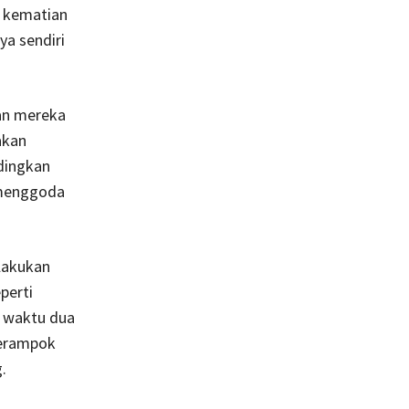
h kematian
ya sendiri
an mereka
akan
ndingkan
 menggoda
lakukan
perti
n waktu dua
merampok
.