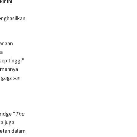
ir ini
enghasilkan
hanaan
wa
ep tinggi”
temannya
i gagasan
ridge “
The
a juga
Setan dalam