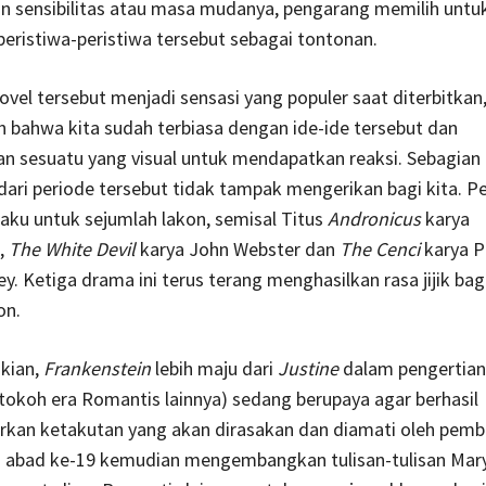
n sensibilitas atau masa mudanya, pengarang memilih untuk
eristiwa-peristiwa tersebut sebagai tontonan.
vel tersebut menjadi sensasi yang populer saat diterbitkan
 bahwa kita sudah terbiasa dengan ide-ide tersebut dan
 sesuatu yang visual untuk mendapatkan reaksi. Sebagian 
 dari periode tersebut tidak tampak mengerikan bagi kita. P
aku untuk sejumlah lakon, semisal Titus
Andronicus
karya
,
The White Devil
karya John Webster dan
The Cenci
karya P
ey. Ketiga drama ini terus terang menghasilkan rasa jijik ba
on.
kian,
Frankenstein
lebih maju dari
Justine
dalam pengertia
 tokoh era Romantis lainnya) sedang berupaya agar berhasil
an ketakutan yang akan dirasakan dan diamati oleh pemb
is abad ke-19 kemudian mengembangkan tulisan-tulisan Mary