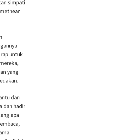
an simpati
romethean
n
ngannya
arap untuk
 mereka,
aan yang
redakan.
hantu dan
a dan hadir
tang apa
 pembaca,
rama