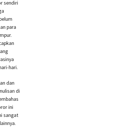
r sendiri
ga
 belum
an para
ampur.
ucapkan
yang
rasinya
ari-hari.
kan dan
ulisan di
 membahas
or ini
ni sangat
ainnya.