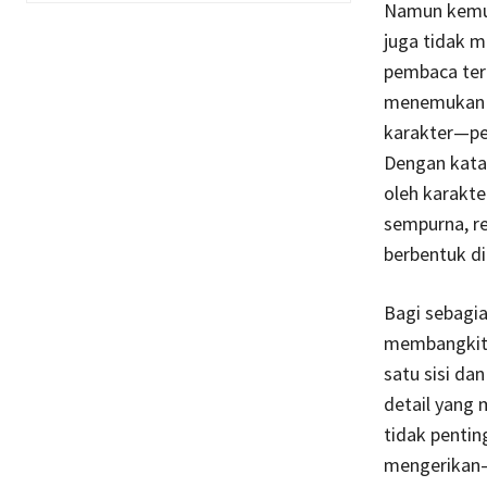
Namun kemust
juga tidak m
pembaca tert
menemukan g
karakter—per
Dengan kata 
oleh karakte
sempurna, re
berbentuk di
Bagi sebagi
membangkitka
satu sisi da
detail yang 
tidak pentin
mengerikan—