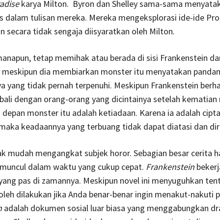
adise
karya Milton. Byron dan Shelley sama-sama menyatak
is dalam tulisan mereka. Mereka mengeksplorasi ide-ide P
 secara tidak sengaja diisyaratkan oleh Milton.
anapun, tetap memihak atau berada di sisi Frankenstein da
, meskipun dia membiarkan monster itu menyatakan panda
a yang tidak pernah terpenuhi. Meskipun Frankenstein berh
ali dengan orang-orang yang dicintainya setelah kematian
epan monster itu adalah ketiadaan. Karena ia adalah cipt
 maka keadaannya yang terbuang tidak dapat diatasi dan di
dak mudah mengangkat subjek horor. Sebagian besar cerita 
r muncul dalam waktu yang cukup cepat.
Frankenstein
bekerj
yang pas di zamannya. Meskipun novel ini menyuguhkan ten
oleh dilakukan jika Anda benar-benar ingin menakut-nakuti
n
adalah dokumen sosial luar biasa yang menggabungkan d