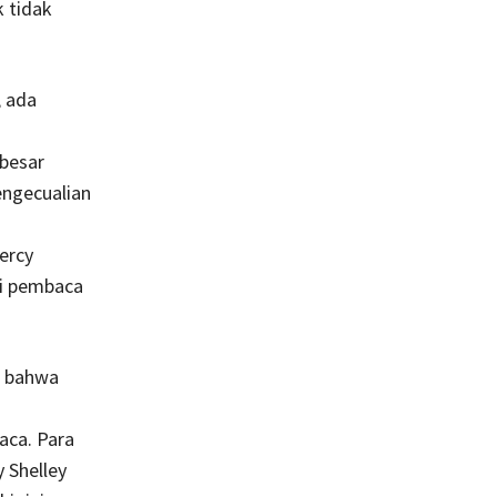
 tidak
, ada
besar
engecualian
ercy
gi pembaca
n bahwa
aca. Para
 Shelley