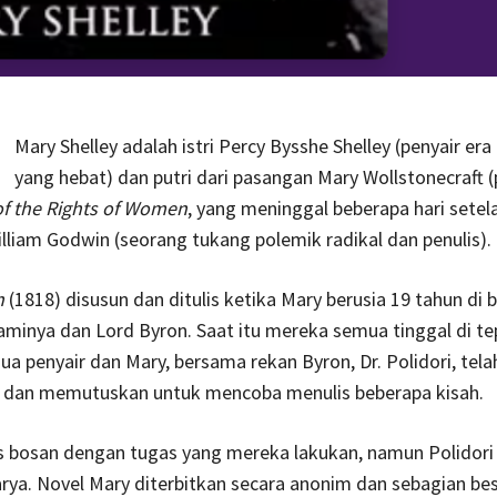
Mary Shelley adalah istri Percy Bysshe Shelley (penyair er
yang hebat) dan putri dari pasangan Mary Wollstonecraft (
of the Rights of Women
, yang meninggal beberapa hari setel
lliam Godwin (seorang tukang polemik radikal dan penulis).
n
(1818) disusun dan ditulis ketika Mary berusia 19 tahun di
minya dan Lord Byron. Saat itu mereka semua tinggal di te
a penyair dan Mary, bersama rekan Byron, Dr. Polidori, te
u, dan memutuskan untuk mencoba menulis beberapa kisah.
s bosan dengan tugas yang mereka lakukan, namun Polidori
rya. Novel Mary diterbitkan secara anonim dan sebagian be