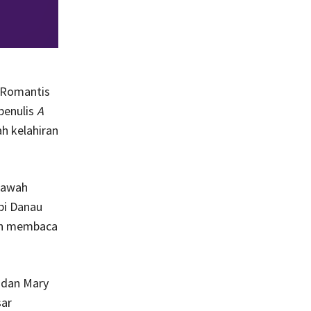
a Romantis
penulis
A
ah kelahiran
 bawah
pi Danau
lah membaca
 dan Mary
sar