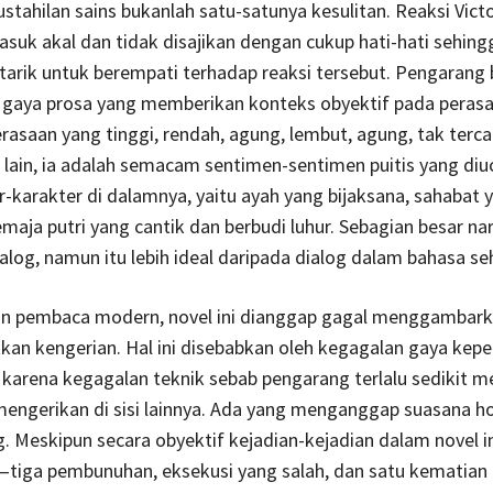
ahilan sains bukanlah satu-satunya kesulitan. Reaksi Victo
asuk akal dan tidak disajikan dengan cukup hati-hati sehing
arik untuk berempati terhadap reaksi tersebut. Pengarang
aya prosa yang memberikan konteks obyektif pada perasa
asaan yang tinggi, rendah, agung, lembut, agung, tak terc
lain, ia adalah semacam sentimen-sentimen puitis yang di
r-karakter di dalamnya, yaitu ayah yang bijaksana, sahabat 
maja putri yang cantik dan berbudi luhur. Sebagian besar na
alog, namun itu lebih ideal daripada dialog dalam bahasa seh
an pembaca modern, novel ini dianggap gagal menggambar
n kengerian. Hal ini disebabkan oleh kegagalan gaya kepen
n karena kegagalan teknik sebab pengarang terlalu sedikit
mengerikan di sisi lainnya. Ada yang menganggap suasana hor
g. Meskipun secara obyektif kejadian-kejadian dalam novel i
tiga pembunuhan, eksekusi yang salah, dan satu kematian l