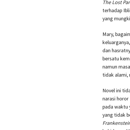
The Lost Par
terhadap Ibl
yang mungkin
Mary, bagaim
keluarganya
dan hasratny
bersatu kemb
namun masa d
tidak alami,
Novel ini ti
narasi horo
pada waktu 
yang tidak b
Frankenstei