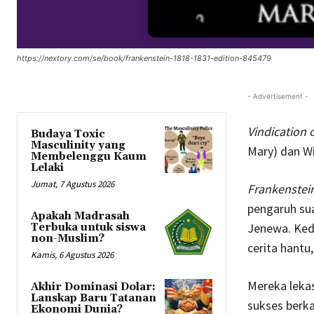
https://nextory.com/se/book/frankenstein-1818-1831-edition-845479
- Advertisement -
Vindication 
Budaya Toxic
Masculinity yang
Mary) dan Wi
Membelenggu Kaum
Lelaki
Jumat, 7 Agustus 2026
Frankenstei
pengaruh sua
Apakah Madrasah
Jenewa. Kedu
Terbuka untuk siswa
non-Muslim?
cerita hant
Kamis, 6 Agustus 2026
Mereka leka
Akhir Dominasi Dolar:
Lanskap Baru Tatanan
sukses berka
Ekonomi Dunia?