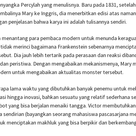
yangka Percylah yang menulisnya. Baru pada 1831, setela
mbalinya Mary ke Inggris, dia menerbitkan edisi atas naman
an penjelasan bahwa karya ini adalah tulisannya sendiri.
n menantang para pembaca modern untuk menunda keragu
 tidak merinci bagaimana Frankenstein sebenarnya mencipt
ebut. Dia jauh lebih tertarik pada perasaan dan reaksi diba
 dan peristiwa. Dengan mengabaikan mekanismenya, Mary
ern untuk mengabaikan aktualitas monster tersebut.
erapa lama waktu yang dibutuhkan banyak penemu untuk me
si hingga inovasi, bahkan sesuatu yang relatif sederhana se
ot yang bisa berjalan menaiki tangga. Victor membutuhka
ja sendirian (bayangkan seorang mahasiswa pascasarjana 
tuk menciptakan makhluk yang bisa berpikir dan berkembang