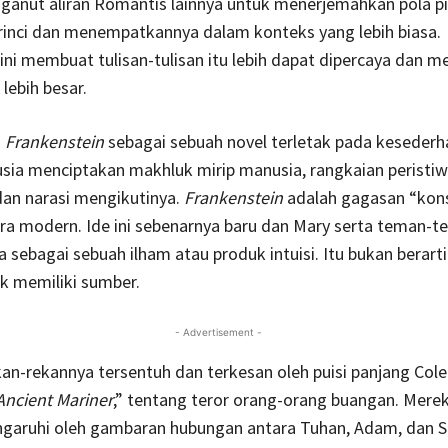
ganut aliran Romantis lainnya untuk menerjemahkan pola pik
 rinci dan menempatkannya dalam konteks yang lebih biasa.
ni membuat tulisan-tulisan itu lebih dapat dipercaya dan m
lebih besar.
n
Frankenstein
sebagai sebuah novel terletak pada keseder
sia menciptakan makhluk mirip manusia, rangkaian peristi
dan narasi mengikutinya.
Frankenstein
adalah gagasan “kons
ra modern. Ide ini sebenarnya baru dan Mary serta teman-
sebagai sebuah ilham atau produk intuisi. Itu bukan berart
dak memiliki sumber.
- Advertisement -
an-rekannya tersentuh dan terkesan oleh puisi panjang Cole
Ancient Mariner
,” tentang teror orang-orang buangan. Merek
ngaruhi oleh gambaran hubungan antara Tuhan, Adam, dan 