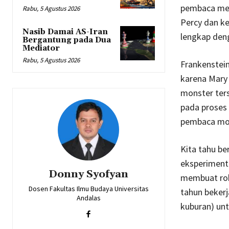
pembaca men
Rabu, 5 Agustus 2026
Percy dan ke
Nasib Damai AS-Iran
lengkap deng
Bergantung pada Dua
Mediator
Rabu, 5 Agustus 2026
Frankenstei
karena Mary
monster ters
pada proses
pembaca mod
Kita tahu b
eksperimenta
Donny Syofyan
membuat rob
Dosen Fakultas Ilmu Budaya Universitas
tahun beker
Andalas
kuburan) un