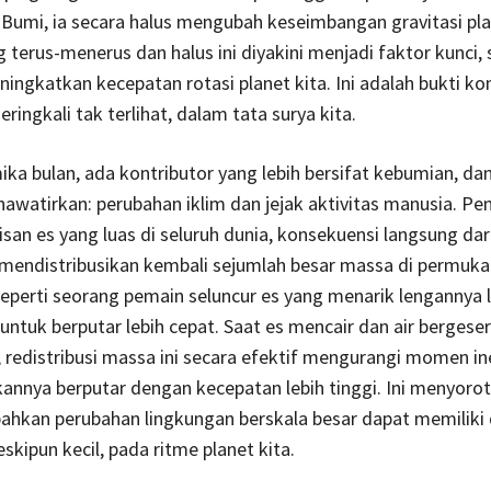
 Bumi, ia secara halus mengubah keseimbangan gravitasi plan
 terus-menerus dan halus ini diyakini menjadi faktor kunci, 
ingkatkan kecepatan rotasi planet kita. Ini adalah bukti ko
ringkali tak terlihat, dalam tata surya kita.
mika bulan, ada kontributor yang lebih bersifat kebumian, d
awatirkan: perubahan iklim dan jejak aktivitas manusia. Pe
isan es yang luas di seluruh dunia, konsekuensi langsung dar
 mendistribusikan kembali sejumlah besar massa di permuk
perti seorang pemain seluncur es yang menarik lengannya l
untuk berputar lebih cepat. Saat es mencair dan air bergeser
, redistribusi massa ini secara efektif mengurangi momen in
nya berputar dengan kecepatan lebih tinggi. Ini menyorot
ahkan perubahan lingkungan berskala besar dapat memilik
skipun kecil, pada ritme planet kita.