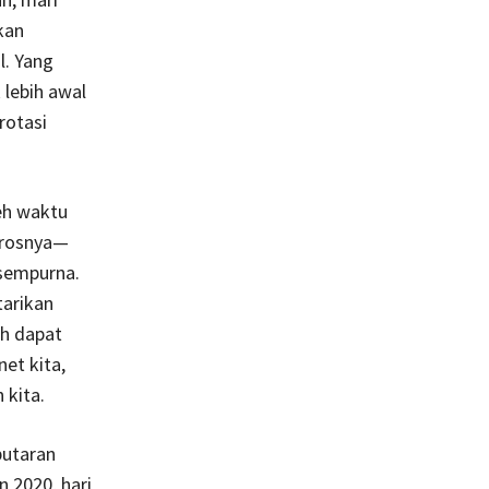
kan
l. Yang
k lebih awal
rotasi
eh waktu
orosnya—
 sempurna.
tarikan
ih dapat
net kita,
 kita.
putaran
 2020, hari