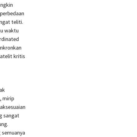
ungkin
-perbedaan
gat teliti.
tu waktu
rdinated
inkronkan
elit kritis
ak
, mirip
daksesuaian
g sangat
ung.
ng semuanya