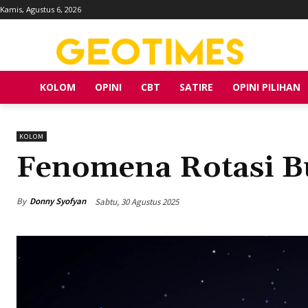
Kamis, Agustus 6, 2026
KOLOM
OPINI
CBT
SATIRE
OPINI PILIHAN
KOLOM
Fenomena Rotasi B
By
Donny Syofyan
Sabtu, 30 Agustus 2025