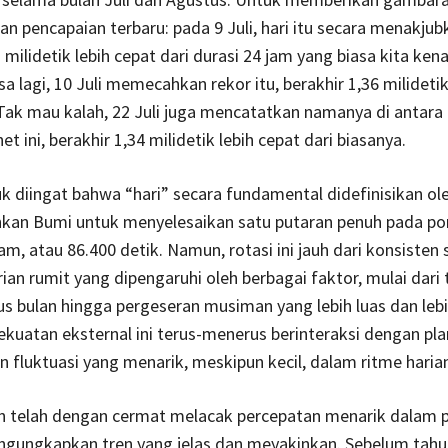
kan pencapaian terbaru: pada 9 Juli, hari itu secara menakjub
 milidetik lebih cepat dari durasi 24 jam yang biasa kita kena
asa lagi, 10 Juli memecahkan rekor itu, berakhir 1,36 milideti
 Tak mau kalah, 22 Juli juga mencatatkan namanya di antara 
et ini, berakhir 1,34 milidetik lebih cepat dari biasanya.
k diingat bahwa “hari” secara fundamental didefinisikan ol
hkan Bumi untuk menyelesaikan satu putaran penuh pada p
jam, atau 86.400 detik. Namun, rotasi ini jauh dari konsisten
rian rumit yang dipengaruhi oleh berbagai faktor, mulai dari 
lus bulan hingga pergeseran musiman yang lebih luas dan leb
Kekuatan eksternal ini terus-menerus berinteraksi dengan pla
fluktuasi yang menarik, meskipun kecil, dalam ritme harian
n telah dengan cermat melacak percepatan menarik dalam 
ngungkapkan tren yang jelas dan meyakinkan. Sebelum tahun