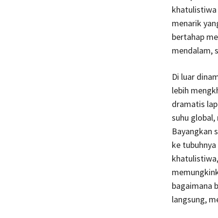
khatulistiwa
menarik yang
bertahap men
mendalam, se
Di luar dina
lebih mengkh
dramatis lap
suhu global,
Bayangkan se
ke tubuhnya 
khatulistiwa
memungkinkan
bagaimana b
langsung, me