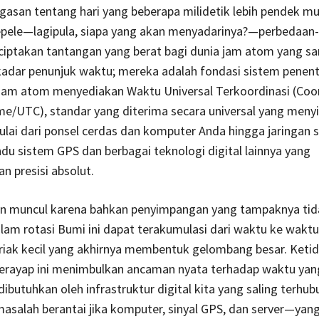
asan tentang hari yang beberapa milidetik lebih pendek m
epele—lagipula, siapa yang akan menyadarinya?—perbedaan
nciptakan tantangan yang berat bagi dunia jam atom yang san
ekadar penunjuk waktu; mereka adalah fondasi sistem penen
. Jam atom menyediakan Waktu Universal Terkoordinasi (Coo
me/UTC), standar yang diterima secara universal yang meny
lai dari ponsel cerdas dan komputer Anda hingga jaringan sat
 sistem GPS dan berbagai teknologi digital lainnya yang
 presisi absolut.
n muncul karena bahkan penyimpangan yang tampaknya tid
alam rotasi Bumi ini dapat terakumulasi dari waktu ke waktu
riak kecil yang akhirnya membentuk gelombang besar. Keti
merayap ini menimbulkan ancaman nyata terhadap waktu yan
dibutuhkan oleh infrastruktur digital kita yang saling terhub
asalah berantai jika komputer, sinyal GPS, dan server—ya