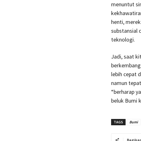
menuntut sin
kekhawatiran
henti, merek
substansial
teknologi.
Jadi, saat k
berkembang 
lebih cepat 
namun tepat 
“berharap ya
beluk Bumi k
TAGS
Bumi
Bagika