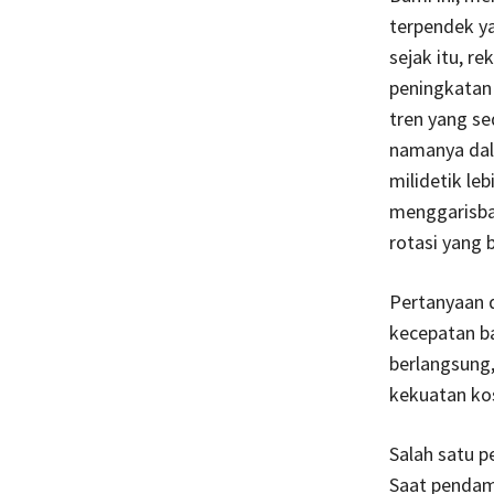
terpendek ya
sejak itu, r
peningkatan 
tren yang se
namanya dala
milidetik le
menggarisba
rotasi yang 
Pertanyaan 
kecepatan ba
berlangsung
kekuatan kos
Salah satu p
Saat pendamp