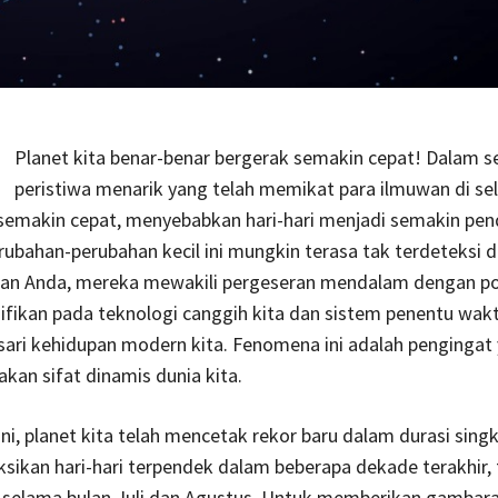
Planet kita benar-benar bergerak semakin cepat! Dalam s
peristiwa menarik yang telah memikat para ilmuwan di sel
semakin cepat, menyebabkan hari-hari menjadi semakin pen
ubahan-perubahan kecil ini mungkin terasa tak terdeteksi 
arian Anda, mereka mewakili pergeseran mendalam dengan po
fikan pada teknologi canggih kita dan sistem penentu wakt
ari kehidupan modern kita. Fenomena ini adalah pengingat 
kan sifat dinamis dunia kita.
ni, planet kita telah mencetak rekor baru dalam durasi singk
sikan hari-hari terpendek dalam beberapa dekade terakhir,
as selama bulan Juli dan Agustus. Untuk memberikan gambara