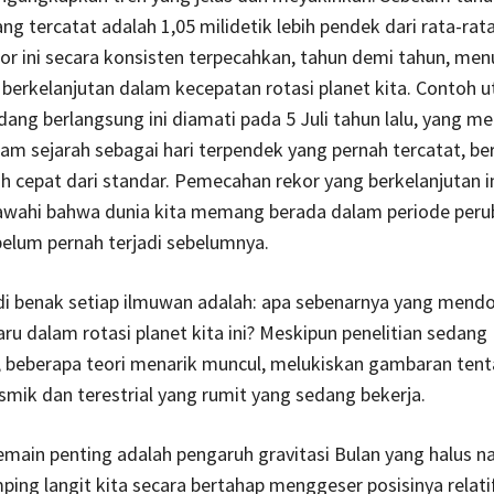
ng tercatat adalah 1,05 milidetik lebih pendek dari rata-rat
ekor ini secara konsisten terpecahkan, tahun demi tahun, me
berkelanjutan dalam kecepatan rotasi planet kita. Contoh u
dang berlangsung ini diamati pada 5 Juli tahun lalu, yang m
m sejarah sebagai hari terpendek yang pernah tercatat, ber
bih cepat dari standar. Pemecahan rekor yang berkelanjutan i
wahi bahwa dunia kita memang berada dalam periode peru
belum pernah terjadi sebelumnya.
di benak setiap ilmuwan adalah: apa sebenarnya yang mend
ru dalam rotasi planet kita ini? Meskipun penelitian sedang
, beberapa teori menarik muncul, melukiskan gambaran ten
mik dan terestrial yang rumit yang sedang bekerja.
emain penting adalah pengaruh gravitasi Bulan yang halus n
ing langit kita secara bertahap menggeser posisinya relati