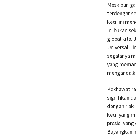
Meskipun gag
terdengar s
kecil ini me
Ini bukan s
global kita
Universal Ti
segalanya mu
yang memandu
mengandalkan
Kekhawatira
signifikan d
dengan riak-
kecil yang 
presisi yang 
Bayangkan m