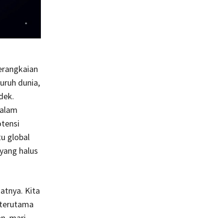
erangkaian
uruh dunia,
dek.
dalam
tensi
u global
yang halus
atnya. Kita
 terutama
n, mari