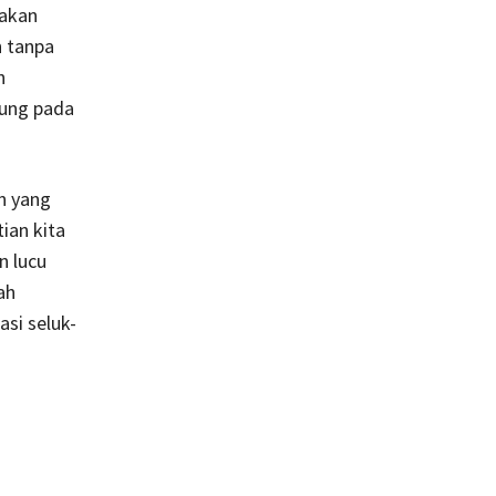
rakan
h tanpa
h
tung pada
n yang
ian kita
n lucu
ah
si seluk-