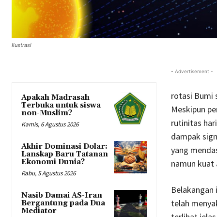
Ilustrasi
- Advertisement -
rotasi Bumi 
Apakah Madrasah
Terbuka untuk siswa
Meskipun per
non-Muslim?
rutinitas h
Kamis, 6 Agustus 2026
dampak signi
Akhir Dominasi Dolar:
yang mendas
Lanskap Baru Tatanan
Ekonomi Dunia?
namun kuat a
Rabu, 5 Agustus 2026
Belakangan i
Nasib Damai AS-Iran
telah menyak
Bergantung pada Dua
Mediator
terlihat jel