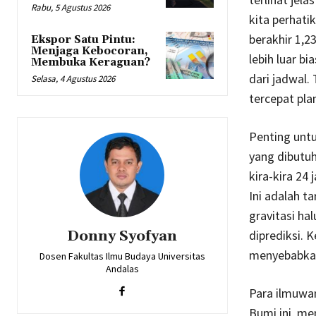
Rabu, 5 Agustus 2026
kita perhati
berakhir 1,23
Ekspor Satu Pintu:
Menjaga Kebocoran,
lebih luar bi
Membuka Keraguan?
dari jadwal.
Selasa, 4 Agustus 2026
tercepat plan
Penting untu
yang dibutu
kira-kira 24 
Ini adalah ta
gravitasi ha
Donny Syofyan
diprediksi. 
menyebabkan 
Dosen Fakultas Ilmu Budaya Universitas
Andalas
Para ilmuwa
Bumi ini, me