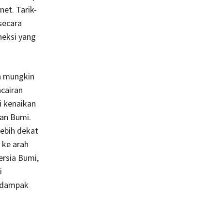
et. Tarik-
secara
neksi yang
an mungkin
ncairan
i kenaikan
aan Bumi.
ebih dekat
 ke arah
ersia Bumi,
i
i dampak