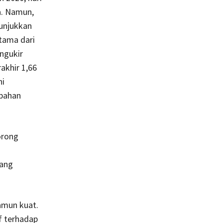
a. Namun,
nunjukkan
tama dari
engukir
akhir 1,66
ni
bahan
orong
tang
amun kuat.
f terhadap