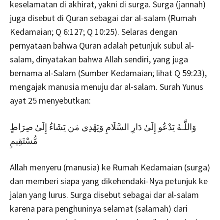
keselamatan di akhirat, yakni di surga. Surga (jannah)
juga disebut di Quran sebagai dar al-salam (Rumah
Kedamaian; Q 6:127; Q 10:25). Selaras dengan
pernyataan bahwa Quran adalah petunjuk subul al-
salam, dinyatakan bahwa Allah sendiri, yang juga
bernama al-Salam (Sumber Kedamaian; lihat Q 59:23),
mengajak manusia menuju dar al-salam. Surah Yunus
ayat 25 menyebutkan:
وَاللَّـهُ يَدْعُو إِلَىٰ دَارِ السَّلَامِ وَيَهْدِي مَن يَشَاءُ إِلَىٰ صِرَاطٍ
مُّسْتَقِيمٍ
Allah menyeru (manusia) ke Rumah Kedamaian (surga)
dan memberi siapa yang dikehendaki-Nya petunjuk ke
jalan yang lurus. Surga disebut sebagai dar al-salam
karena para penghuninya selamat (salamah) dari