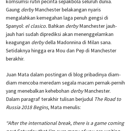
komsumsi rutin pecinta sepakbola seluruh dunia.
Gaung
derby
Manchester belakangan nyaris
mengalahkan kemegahan laga penuh gengsi di
Spanyol:
el clasico.
Bahkan
derby
Manchester jauh-
jauh hari sudah diprediksi akan menenggelamkan
keagungan
derby
della Madonnina di Milan sana.
Setidaknya hingga era Mou dan Pep di Manchester
berakhir.
Juan Mata dalam postingan di blog pribadinya diam-
diam mencoba meredam segala macam pernak-pernih
yang menebalkan kehebohan
derby
Manchester.
Dalam paragraf terakhir tulisan berjudul
The Road to
Russia 2018 Begins
, Mata menulis:
“After the international break, there is a game coming