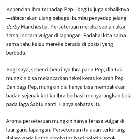
Kebencian Ibra terhadap Pep—begitu juga sebaliknya
—dibicarakan ulang sebagai bumbu penyedap jelang
derby
Manchester. Perseteruan mereka seolah akan
tersaji secara vulgar di lapangan. Padahal kita sama-
sama tahu kalau mereka berada di posisi yang
berbeda.
Bagi saya, sebenci-bencinya Ibra pada Pep, dia tak
mungkin bisa melancarkan tekel keras ke arah Pep.
Dan bagi Pep, mungkin dia hanya bisa membalikkan
badan sejenak ketika Ibra berhasil menyarangkan bola
pada laga Sabtu nanti. Hanya sebatas itu.
Aroma perseteruan mungkin hanya terasa vulgar di
luar garis lapangan. Perseteruan itu akan terkurung
dalam garis kotak pembatas bagi pelatih untuk