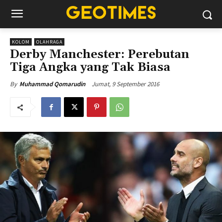
KOLOM
OLAHRAGA
Derby Manchester: Perebutan
Tiga Angka yang Tak Biasa
Jumat, 9 September 2016
By
Muhammad Qomarudin