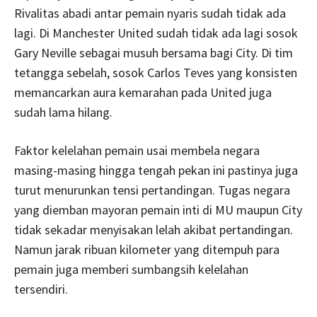
Rivalitas abadi antar pemain nyaris sudah tidak ada
lagi. Di Manchester United sudah tidak ada lagi sosok
Gary Neville sebagai musuh bersama bagi City. Di tim
tetangga sebelah, sosok Carlos Teves yang konsisten
memancarkan aura kemarahan pada United juga
sudah lama hilang.
Faktor kelelahan pemain usai membela negara
masing-masing hingga tengah pekan ini pastinya juga
turut menurunkan tensi pertandingan. Tugas negara
yang diemban mayoran pemain inti di MU maupun City
tidak sekadar menyisakan lelah akibat pertandingan.
Namun jarak ribuan kilometer yang ditempuh para
pemain juga memberi sumbangsih kelelahan
tersendiri.