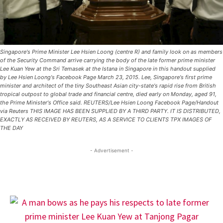
Singapore's Prime Minister Lee Hsien Loong (centre R) and family look on as members
of the Security Command arrive carrying the body of the late former prime minister
Lee Kuan Yew at the Sri Temasek at the Istana in Singapore in this handout supplied
by Lee Hsien Loong's Facebook Page March 23, 2015. Lee, Singapore's first prime
minister and architect of the tiny Southeast Asian city-state's rapid rise from British
tropical outpost to global trade and financial centre, died early on Monday, aged 91,
the Prime Minister's Office said. REUTERS/Lee Hsien Loong Facebook Page/Handout
via Reuters THIS IMAGE HAS BEEN SUPPLIED BY A THIRD PARTY. IT IS DISTRIBUTED,
EXACTLY AS RECEIVED BY REUTERS, AS A SERVICE TO CLIENTS TPX IMAGES OF
THE DAY
- Advertisement -