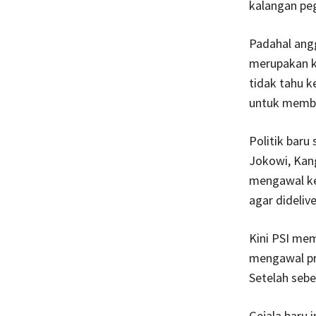
kalangan pe
Padahal ang
merupakan ku
tidak tahu k
untuk membay
Politik baru
Jokowi, Kan
mengawal ke
agar dideliv
Kini PSI mem
mengawal pr
Setelah sebe
Gejala baru 