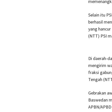
memenangkan 
Selain itu PS
berhasil men
yang hancur 
(NTT) PSI m
Di daerah-da
mengirim wak
fraksi gabun
Tengah (NTT
Gebrakan aw
Baswedan me
APBN/APBD ke