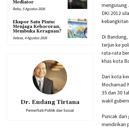
Mediator
mengusung J
Rabu, 5 Agustus 2026
DKI 2012 sil
kebangkitan 
Ekspor Satu Pintu:
Menjaga Kebocoran,
Membuka Keraguan?
Di Bandung,
Selasa, 4 Agustus 2026
terjun ke po
rata-rata be
khas kota B
Dari kota ke
Mochamad Nu
35 dan 30 t
wakil guber
Dr. Endang Tirtana
Pemerhati Politik dan Sosial
Puncak dari
mendirikan pa