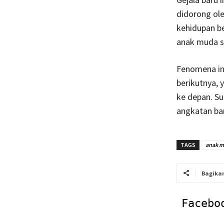
didorong ole
kehidupan be
anak muda se
Fenomena in
berikutnya,
ke depan. Su
angkatan bar
TAGS
anak 
Bagika
Facebo