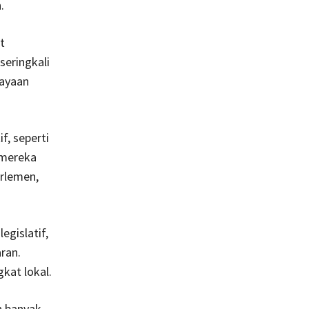
.
t
seringkali
cayaan
f, seperti
 mereka
rlemen,
egislatif,
ran.
kat lokal.
h banyak