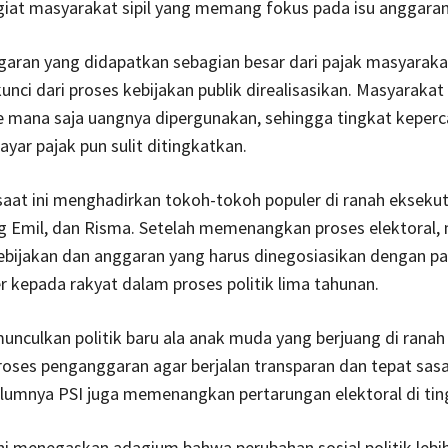
giat masyarakat sipil yang memang fokus pada isu anggaran
garan yang didapatkan sebagian besar dari pajak masyaraka
nci dari proses kebijakan publik direalisasikan. Masyarakat 
e mana saja uangnya dipergunakan, sehingga tingkat keper
ar pajak pun sulit ditingkatkan.
 saat ini menghadirkan tokoh-tokoh populer di ranah eksekuti
g Emil, dan Risma. Setelah memenangkan proses elektoral,
bijakan dan anggaran yang harus dinegosiasikan dengan pa
er kepada rakyat dalam proses politik lima tahunan.
unculkan politik baru ala anak muda yang berjuang di ranah l
oses penganggaran agar berjalan transparan dan tepat sasa
lumnya PSI juga memenangkan pertarungan elektoral di ting
ini menegaskan adagium bahwa perubahan sosial politik lebi