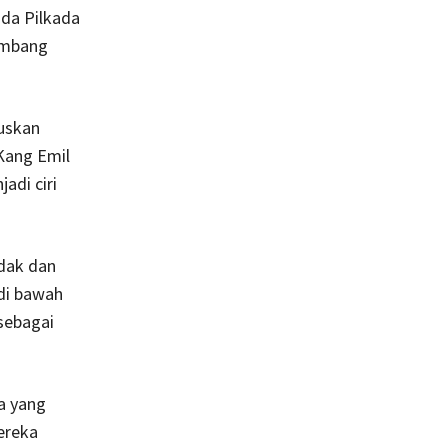
da Pilkada
lombang
uskan
Kang Emil
adi ciri
rdak dan
di bawah
sebagai
a yang
Mereka