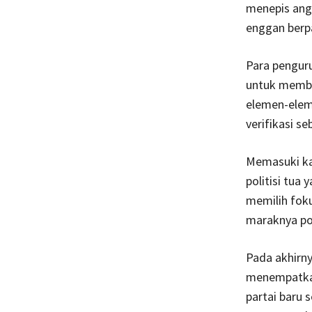
menepis angg
enggan berpa
Para pengur
untuk memben
elemen-eleme
verifikasi s
Memasuki kan
politisi tua
memilih foku
maraknya pol
Pada akhirn
menempatkan
partai baru 