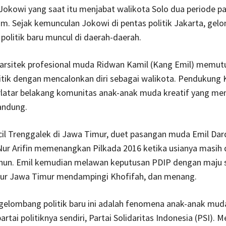
okowi yang saat itu menjabat walikota Solo dua periode pa
am. Sejak kemunculan Jokowi di pentas politik Jakarta, ge
politik baru muncul di daerah-daerah.
 arsitek profesional muda Ridwan Kamil (Kang Emil) memut
litik dengan mencalonkan diri sebagai walikota. Pendukung 
rlatar belakang komunitas anak-anak muda kreatif yang menj
andung.
cil Trenggalek di Jawa Timur, duet pasangan muda Emil Da
r Arifin memenangkan Pilkada 2016 ketika usianya masih 
ahun. Emil kemudian melawan keputusan PDIP dengan maju 
nur Jawa Timur mendampingi Khofifah, dan menang.
 gelombang politik baru ini adalah fenomena anak-anak mud
rtai politiknya sendiri, Partai Solidaritas Indonesia (PSI). 