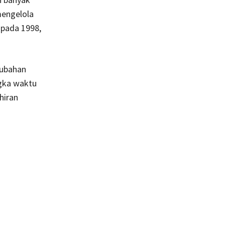
mengelola
 pada 1998,
rubahan
gka waktu
hiran