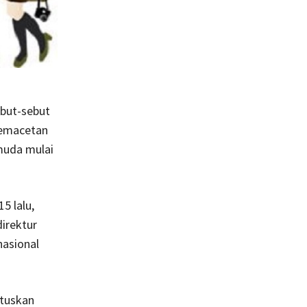
ebut-sebut
 kemacetan
 muda mulai
5 lalu,
irektur
nasional
utuskan