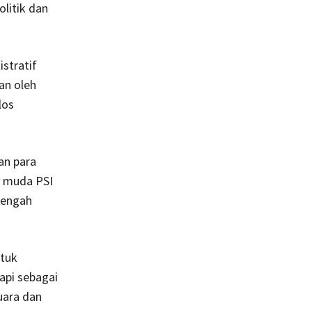
litik dan
stratif
an oleh
los
an para
k muda PSI
tengah
ntuk
tapi sebagai
uara dan