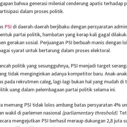
apan bahwa generasi milenial cenderung apatis terhadap po
rtisipasi dalam proses politik.
us
PSI
di daerah-daerah berjibaku dengan persyaratan admini
tuk partai politik, hambatan yang kerap kali gagal dilakuk
n gerakan sosial. Perjuangan PSI berbuah manis dengan lo
ebagai syarat untuk bertarung dalam proses elektoral.
cah politik yang sesungguhnya, PSI menjadi target serang
 yang tidak menginginkan adanya kompetitor baru. Anak-ana
s pada rekrutmen caleg, lagi-lagi bukan hal yang mudah di 
itik uang dalam pelembagaan partai politik selama ini.
ya memang PSI tidak lolos ambang batas persyaratan 4% u
 wakil di parlemen nasional
(parliamentary threshold)
. Te
secara mengejutkan PSI berhasil meraup dukungan 2,8 juta s