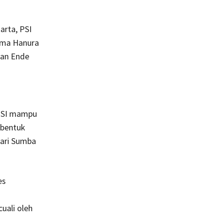
arta, PSI
lama Hanura
dan Ende
 PSI mampu
mbentuk
dari Sumba
es
uali oleh