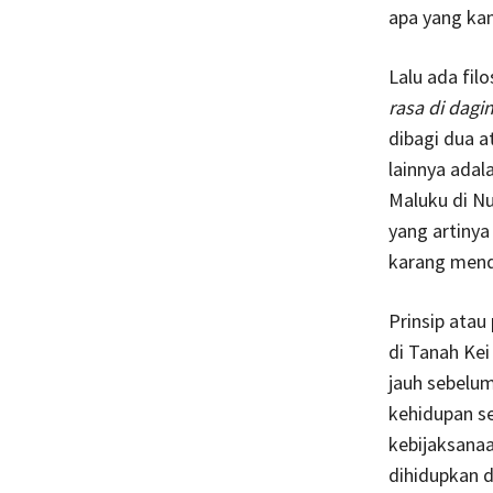
apa yang ka
Lalu ada fil
rasa di dagi
dibagi dua 
lainnya adal
Maluku di N
yang artinya
karang mend
Prinsip atau
di Tanah Kei
jauh sebelum
kehidupan se
kebijaksanaa
dihidupkan d