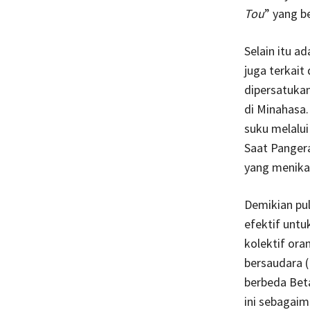
Tou
” yang b
Selain itu a
juga terkai
dipersatukan
di Minahasa
suku melalu
Saat Panger
yang menika
Demikian pu
efektif untu
kolektif or
bersaudara 
berbeda Beta
ini sebagai