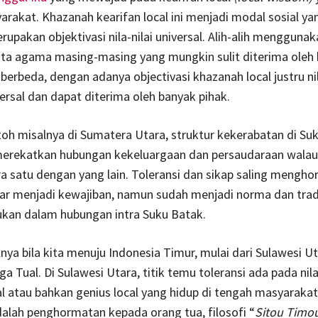
rakat. Khazanah kearifan local ini menjadi modal sosial ya
rupakan objektivasi nila-nilai universal. Alih-alih mengguna
ata agama masing-masing yang mungkin sulit diterima oleh
erbeda, dengan adanya objectivasi khazanah local justru nil
ersal dan dapat diterima oleh banyak pihak.
oh misalnya di Sumatera Utara, struktur kekerabatan di Su
erekatkan hubungan kekeluargaan dan persaudaraan walau
 satu dengan yang lain. Toleransi dan sikap saling mengho
ar menjadi kewajiban, namun sudah menjadi norma dan trad
ukan dalam hubungan intra Suku Batak.
nya bila kita menuju Indonesia Timur, mulai dari Sulawesi Ut
a Tual. Di Sulawesi Utara, titik temu toleransi ada pada nilai
al atau bahkan genius local yang hidup di tengah masyarakat
alah penghormatan kepada orang tua, filosofi “
Sitou Timo