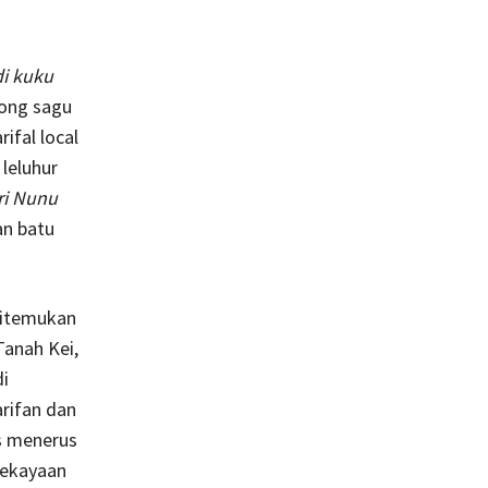
i kuku
ong sagu
ifal local
 leluhur
ri Nunu
an batu
ditemukan
Tanah Kei,
di
rifan dan
us menerus
Kekayaan