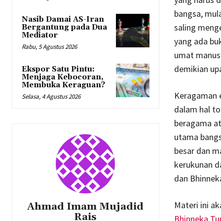
bangsa, mula
Nasib Damai AS-Iran
saling meng
Bergantung pada Dua
Mediator
yang ada buk
Rabu, 5 Agustus 2026
umat manusia
demikian upa
Ekspor Satu Pintu:
Menjaga Kebocoran,
Membuka Keraguan?
Keragaman e
Selasa, 4 Agustus 2026
dalam hal to
beragama at
utama bangs
besar dan m
kerukunan d
dan Bhinneka
Materi ini 
Ahmad Imam Mujadid
Rais
Bhinneka Tu