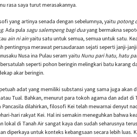
mu rasa saya turut merasakannya.
osofi yang artinya senada dengan sebelumnya, yaitu
potong d
ng
. Ada pula
sagu salempeng bagi dua
yang bermakna sepot
atau
ain ni ain
yaitu satu untuk semua, semua untuk satu. Kear
ah pentingnya merawat persaudaraan sejati seperti janji-janji
unusaku Nusa ina Pulau seram yaitu
Nunu pari hatu, hatu pa
 bersatulah seperti pohon beringin melingkari batu karang d
ekap akar beringin.
 petuah adat yang memiliki substansi yang sama juga akan 
 atau Tual. Bahkan, menurut para tokoh agama dan adat di 
 Pancasila dilahirkan, filosofi Kei telah mewarnai denyut na
hari-hari rakyat Kei. Hal ini semakin meneguhkan bahwa kea
n lokal di Tanah Air sangat kaya dan sudah seharusnya ter
an diperkaya untuk konteks kebangsaan secara lebih luas. 