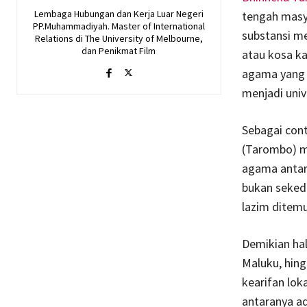
Lembaga Hubungan dan Kerja Luar Negeri
tengah masya
PP.Muhammadiyah. Master of International
substansi me
Relations di The University of Melbourne,
dan Penikmat Film
atau kosa k
agama yang b
menjadi univ
Sebagai cont
(Tarombo) m
agama antara
bukan seked
lazim ditem
Demikian hal
Maluku, hingg
kearifan lok
antaranya ad