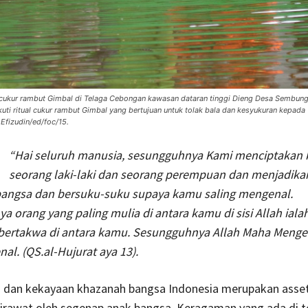
cukur rambut Gimbal di Telaga Cebongan kawasan dataran tinggi Dieng Desa Sembunga
ti ritual cukur rambut Gimbal yang bertujuan untuk tolak bala dan kesyukuran kepada
fizudin/ed/foc/15.
“Hai seluruh manusia, sesungguhnya Kami menciptakan 
seorang laki-laki dan seorang perempuan dan menjadik
angsa dan bersuku-suku supaya kamu saling mengenal.
 orang yang paling mulia di antara kamu di sisi Allah iala
 bertakwa di antara kamu. Sesungguhnya Allah Maha Menget
l. (QS.al-Hujurat aya 13).
dan kekayaan khazanah bangsa Indonesia merupakan asset
dirawat oleh segenap anak bangsa. Keragaman yang ada di 