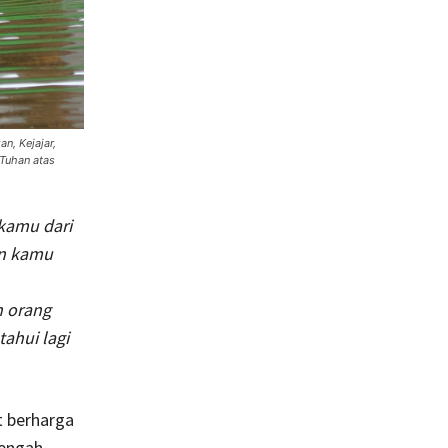
n, Kejajar,
 Tuhan atas
kamu dari
an kamu
h orang
ahui lagi
 berharga
tengah