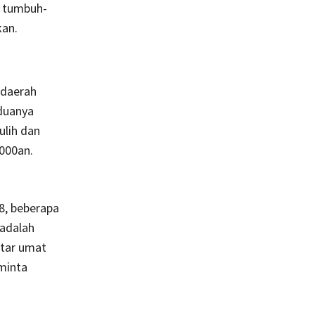
s tumbuh-
an.
 daerah
duanya
ulih dan
2000an.
, beberapa
 adalah
ntar umat
minta