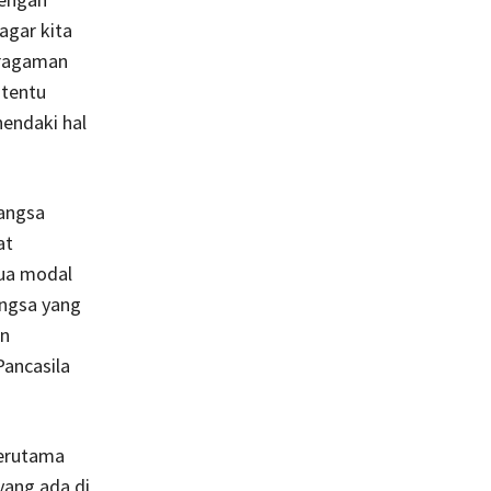
agar kita
eragaman
 tentu
hendaki hal
bangsa
at
dua modal
ngsa yang
an
ancasila
terutama
ang ada di