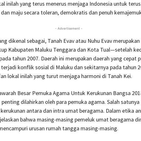
al inilah yang terus menerus menjaga Indonesia untuk teru
dan maju secara toleran, demokratis dan penuh kemajemuk
- Advertisement -
ang dikenal sebagai, Tanah Evav atau Nuhu Evav merupakan
up Kabupaten Maluku Tenggara dan Kota Tual—setelah ke
ada tahun 2007. Daerah ini merupakan daerah yang cepat p
 terjadi konflik sosial di Maluku dan sekitarnya pada tahun 
fan lokal inilah yang turut menjaga harmoni di Tanah Kei.
warah Besar Pemuka Agama Untuk Kerukunan Bangsa 2018
penting dilahirkan oleh para pemuka agama. Salah satunya
a kerukunan antara dan intra umat beragama. Dalam etika a
jelaskan bahwa masing-masing pemeluk umat beragama di
 mencampuri urusan rumah tangga masing-masing.