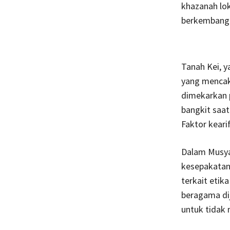
khazanah lok
berkembang 
Tanah Kei, y
yang mencak
dimekarkan p
bangkit saat
Faktor keari
Dalam Musya
kesepakatan 
terkait etik
beragama di
untuk tidak