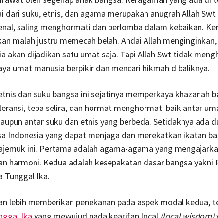
i dari suku, etnis, dan agama merupakan anugrah Allah Swt 
enal, saling menghormati dan berlomba dalam kebaikan. K
an malah justru memecah belah. Andai Allah menginginkan,
 akan dijadikan satu umat saja. Tapi Allah Swt tidak meng
ya umat manusia berpikir dan mencari hikmah d baliknya.
tnis dan suku bangsa ini sejatinya memperkaya khazanah 
leransi, tepa selira, dan hormat menghormati baik antar um
aupun antar suku dan etnis yang berbeda. Setidaknya ada 
a Indonesia yang dapat menjaga dan merekatkan ikatan ba
ajemuk ini. Pertama adalah agama-agama yang mengajark
an harmoni. Kedua adalah kesepakatan dasar bangsa yakni P
 Tunggal Ika.
akan lebih memberikan penekanan pada aspek modal kedua, 
nggal Ika
yang mewujud pada kearifan local
(local wisdom)
y