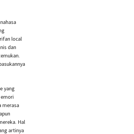
inahasa
ng
ifan local
nis dan
itemukan.
 pasukannya
de yang
 Memori
a merasa
papun
mereka. Hal
yang artinya