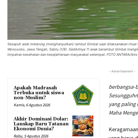
Sesepuh adat melarung (menghanyutkan) rambut Gimbal saat dilaksanakan ritual 
Wonosobo, Jawa Tengah, Sabtu (1/8). Sedikitnya 11 anak berambut Gimbal mengiku
limpahan kesehatan dan kesejahteraan masyarakat setempat. FOTO ANTARA/Anis E
- Advertisement -
berbangsa-b
Apakah Madrasah
Terbuka untuk siswa
Sesungguhnya
non-Muslim?
yang paling
Kamis, 6 Agustus 2026
Maha Mengena
Akhir Dominasi Dolar:
Lanskap Baru Tatanan
Keragamaan 
Ekonomi Dunia?
Rabu, 5 Agustus 2026
yang harus 