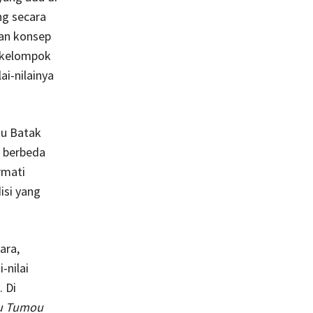
ng secara
kan konsep
 kelompok
ai-nilainya
ku Batak
 berbeda
rmati
isi yang
ara,
-nilai
. Di
u Tumou