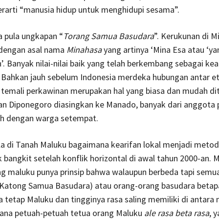
erarti “manusia hidup untuk menghidupi sesama”.
da pula ungkapan “
Torang Samua Basudara
”. Kerukunan di M
t dengan asal nama
Minahasa
yang artinya ‘Mina Esa atau ‘ya
’. Banyak nilai-nilai baik yang telah berkembang sebagai kear
. Bahkan jauh sebelum Indonesia merdeka hubungan antar et
i temali perkawinan merupakan hal yang biasa dan mudah d
an Diponegoro diasingkan ke Manado, banyak dari anggota
h dengan warga setempat.
la di Tanah Maluku bagaimana kearifan lokal menjadi meto
k bangkit setelah konflik horizontal di awal tahun 2000-an.
ang maluku punya prinsip bahwa walaupun berbeda tapi semu
(Katong Samua Basudara) atau orang-orang basudara beta
 tetap Maluku dan tingginya rasa saling memiliki di antara 
mana petuah-petuah tetua orang Maluku
ale rasa beta rasa
, 