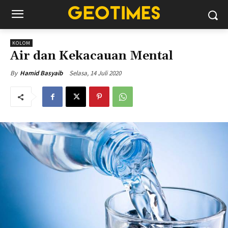
KOLOM
Air dan Kekacauan Mental
Selasa, 14 Juli 2020
By
Hamid Basyaib