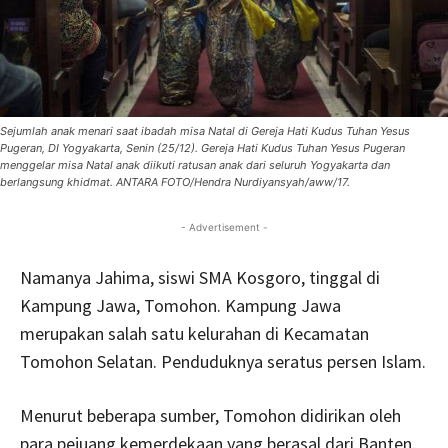
Sejumlah anak menari saat ibadah misa Natal di Gereja Hati Kudus Tuhan Yesus
Pugeran, DI Yogyakarta, Senin (25/12). Gereja Hati Kudus Tuhan Yesus Pugeran
menggelar misa Natal anak diikuti ratusan anak dari seluruh Yogyakarta dan
berlangsung khidmat. ANTARA FOTO/Hendra Nurdiyansyah/aww/17.
- Advertisement -
Namanya Jahima, siswi SMA Kosgoro, tinggal di
Kampung Jawa, Tomohon. Kampung Jawa
merupakan salah satu kelurahan di Kecamatan
Tomohon Selatan. Penduduknya seratus persen Islam.
Menurut beberapa sumber, Tomohon didirikan oleh
para pejuang kemerdekaan yang berasal dari Banten.