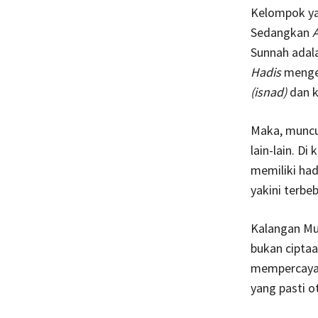
Kelompok ya
Sedangkan
A
Sunnah adala
Hadis
mengem
(isnad)
dan k
Maka, muncul
lain-lain. Di
memiliki ha
yakini terbe
Kalangan Mu’
bukan ciptaa
mempercayai
yang pasti o