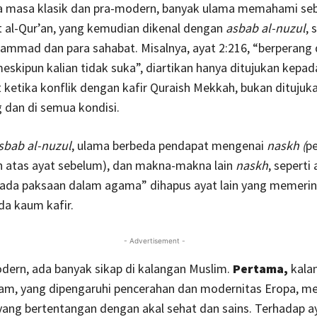
 masa klasik dan pra-modern, banyak ulama memahami se
t al-Qur’an, yang kemudian dikenal dengan
asbab al-nuzul
, 
ammad dan para sahabat. Misalnya, ayat 2:216, “berperang 
meskipun kalian tidak suka”, diartikan hanya ditujukan kepa
 ketika konflik dengan kafir Quraish Mekkah, bukan ditujuk
 dan di semua kondisi.
sbab al-nuzul
, ulama berbeda pendapat mengenai
naskh (
p
h atas ayat sebelum), dan makna-makna lain
naskh
, seperti
k ada paksaan dalam agama” dihapus ayat lain yang memeri
da kaum kafir.
- Advertisement -
dern, ada banyak sikap di kalangan Muslim.
Pertama,
kala
am, yang dipengaruhi pencerahan dan modernitas Eropa, me
yang bertentangan dengan akal sehat dan sains. Terhadap ay