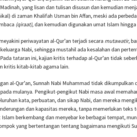
adinah, yang lisan dan tulisan disusun dan kemudian menja
ikal) di zaman Khalifah Usman bin Affan, meski ada perbed
embaca
(qiraat)
, dan kemudian digunakan umat Islam hingga s
eyakini periwayatan al-Qur’an terjadi secara
mutawatir
, b
keluarga Nabi, sehingga mustahil ada kesalahan dan perte
 Pada tataran ini, kajian kritis terhadap al-Qur’an tidak seb
 kritis kitab-kitab agama lain.
gan al-Qur’an, Sunnah Nabi Muhammad tidak dikumpulkan 
 pada mulanya. Pengikut-pengikut Nabi masa awal memaha
luruhan kata, perbuatan, dan sikap Nabi, dan mereka mengik
nderungan dan kapasitas mereka, tanpa memerlukan teks te
 Islam berkembang dan menyebar ke berbagai tempat, mun
lompok yang bertentangan tentang bagaimana mengikuti Su