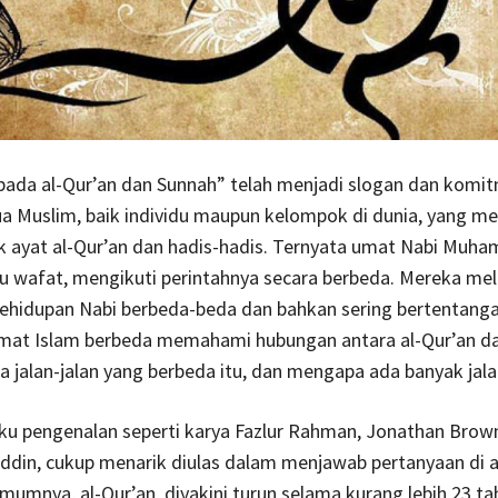
pada al-Qur’an dan Sunnah” telah menjadi slogan dan komi
 Muslim, baik individu maupun kelompok di dunia, yang me
k ayat al-Qur’an dan hadis-hadis. Ternyata umat Nabi Muh
au wafat, mengikuti perintahnya secara berbeda. Mereka meli
kehidupan Nabi berbeda-beda dan bahkan sering bertentanga
Umat Islam berbeda memahami hubungan antara al-Qur’an d
ja jalan-jalan yang berbeda itu, dan mengapa ada banyak jala
ku pengenalan seperti karya Fazlur Rahman, Jonathan Brow
din, cukup menarik diulas dalam menjawab pertanyaan di a
mumnya, al-Qur’an, diyakini turun selama kurang lebih 23 ta