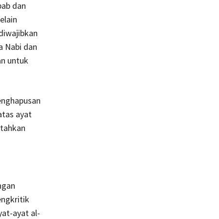
bab dan
selain
diwajibkan
da Nabi dan
an untuk
enghapusan
 atas ayat
ntahkan
ngan
ngkritik
at-ayat al-