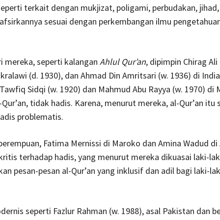
seperti terkait dengan mukjizat, poligami, perbudakan, jihad
fsirkannya sesuai dengan perkembangan ilmu pengetahua
i mereka, seperti kalangan
Ahlul Qur’an
, dipimpin Chirag Ali
kralawi (d. 1930), dan Ahmad Din Amritsari (w. 1936) di India
wfiq Sidqi (w. 1920) dan Mahmud Abu Rayya (w. 1970) di M
Qur’an, tidak hadis. Karena, menurut mereka, al-Qur’an itu
adis problematis.
 perempuan, Fatima Mernissi di Maroko dan Amina Wadud di
kritis terhadap hadis, yang menurut mereka dikuasai laki-lak
 pesan-pesan al-Qur’an yang inklusif dan adil bagi laki-lak
ernis seperti Fazlur Rahman (w. 1988), asal Pakistan dan be