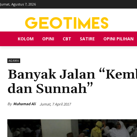
Jumat, Agustus 7, 2026
KOLOM
OPINI
CBT
SATIRE
OPINI PILIHAN
AGAMA
Banyak Jalan “Kemb
dan Sunnah”
By
Muhamad Ali
Jumat, 7 April 2017