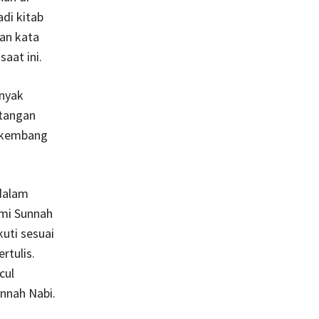
di kitab
aan kata
aat ini.
anyak
ntangan
erkembang
dalam
mi Sunnah
uti sesuai
rtulis.
cul
nnah Nabi.