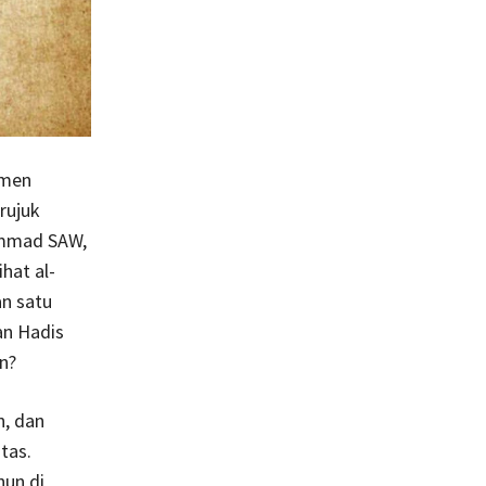
tmen
rujuk
ammad SAW,
hat al-
n satu
an Hadis
n?
n, dan
tas.
hun di