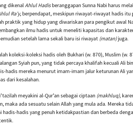
ng dikenal
Ahlul Hadis
beranggapan Sunna Nabi harus melalu
hlul Ra’y
, berpendapat, meskipun riwayat-riwayat hadis itu 
h praktik yang hidup yang diwariskan para pengikut awal N
bangkan ilmu hadis untuk meneliti kapasitas dan karakter
emudian setelah lama sekali baru isi riwayat
(matan)
juga.
ah koleksi-koleksi hadis oleh Bukhari (w. 870), Muslim (w. 8
 kalangan Syiah pun, yang tidak percaya khalifah kecuali Ali bin
dis-hadis mereka menurut imam-imam jalur keturunan Ali y
bas dari kesalahan.
tazilah meyakini al-Qur’an sebagai ciptaan
(makhluq),
karen
n, maka ada sesuatu selain Allah yang mula ada. Mereka tid
 hadis-hadis yang penuh ketidakpastian dan berbeda denga
tentik.