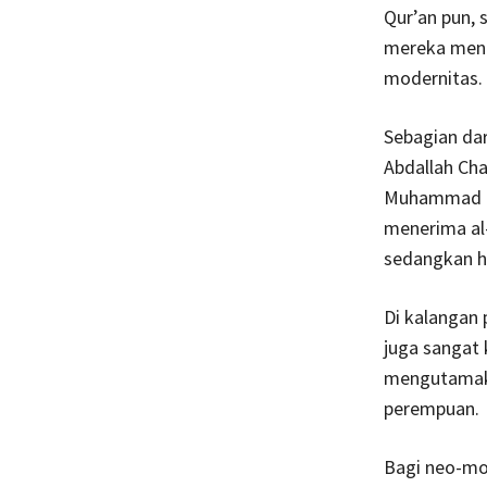
Qur’an pun, 
mereka mena
modernitas.
Sebagian dar
Abdallah Cha
Muhammad Ta
menerima al-
sedangkan h
Di kalangan
juga sangat 
mengutamakan
perempuan.
Bagi neo-mod