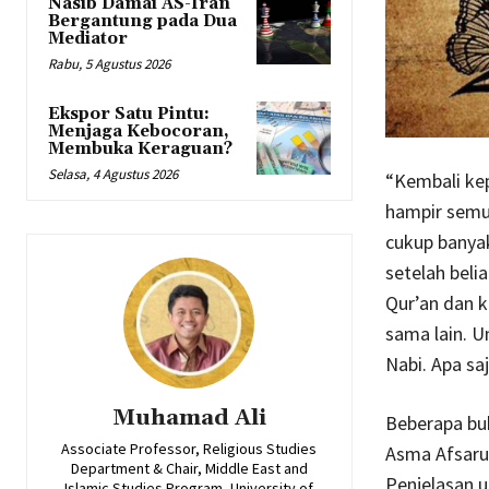
Nasib Damai AS-Iran
Bergantung pada Dua
Mediator
Rabu, 5 Agustus 2026
Ekspor Satu Pintu:
Menjaga Kebocoran,
Membuka Keraguan?
Selasa, 4 Agustus 2026
“Kembali ke
hampir semua
cukup banya
setelah beli
Qur’an dan 
sama lain. 
Nabi. Apa sa
Muhamad Ali
Beberapa bu
Associate Professor, Religious Studies
Asma Afsarud
Department & Chair, Middle East and
Penjelasan u
Islamic Studies Program, University of