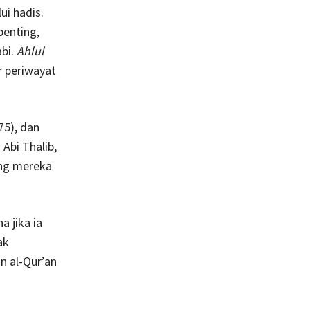
i hadis.
penting,
abi.
Ahlul
 periwayat
75), dan
 Abi Thalib,
ang mereka
a jika ia
ak
n al-Qur’an