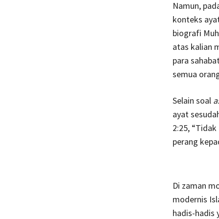
Namun, pada
konteks aya
biografi Muh
atas kalian 
para sahabat
semua orang
Selain soal
a
ayat sesuda
2:25, “Tida
perang kepa
Di zaman mo
modernis Isl
hadis-hadis 