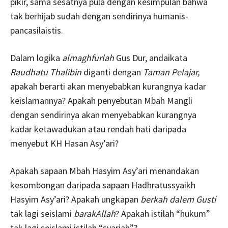
pikir, sama sesatnya pula dengan kesimpulan bahwa
tak berhijab sudah dengan sendirinya humanis-
pancasilaistis.
Dalam logika
almaghfurlah
Gus Dur, andaikata
Raudhatu Thalibin
diganti dengan
Taman Pelajar,
apakah berarti akan menyebabkan kurangnya kadar
keislamannya? Apakah penyebutan Mbah Mangli
dengan sendirinya akan menyebabkan kurangnya
kadar ketawadukan atau rendah hati daripada
menyebut KH Hasan Asy’ari?
Apakah sapaan Mbah Hasyim Asy’ari menandakan
kesombongan daripada sapaan Hadhratussyaikh
Hasyim Asy’ari? Apakah ungkapan
berkah dalem Gusti
tak lagi seislami
barakAllah
? Apakah istilah “hukum”
tak lagi seislami istilah “syariah”?