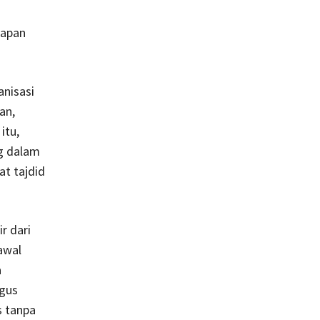
dapan
anisasi
an,
itu,
g dalam
t tajdid
r dari
awal
a
gus
s tanpa