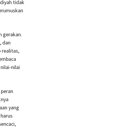
diyah tidak
merumuskan
h gerakan.
, dan
realitas,
membaca
lai-nilai
 peran
tnya
daan yang
 harus
encaci,