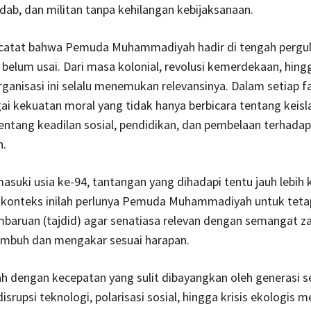
dab, dan militan tanpa kehilangan kebijaksanaan.
catat bahwa Pemuda Muhammadiyah hadir di tengah pergu
belum usai. Dari masa kolonial, revolusi kemerdekaan, hing
rganisasi ini selalu menemukan relevansinya. Dalam setiap fa
ai kekuatan moral yang tidak hanya berbicara tentang keis
tentang keadilan sosial, pendidikan, dan pembelaan terhada
n.
uki usia ke-94, tantangan yang dihadapi tentu jauh lebih 
konteks inilah perlunya Pemuda Muhammadiyah untuk tet
mbaruan (tajdid) agar senatiasa relevan dengan semangat z
tumbuh dan mengakar sesuai harapan.
h dengan kecepatan yang sulit dibayangkan oleh generasi 
 disrupsi teknologi, polarisasi sosial, hingga krisis ekologis m