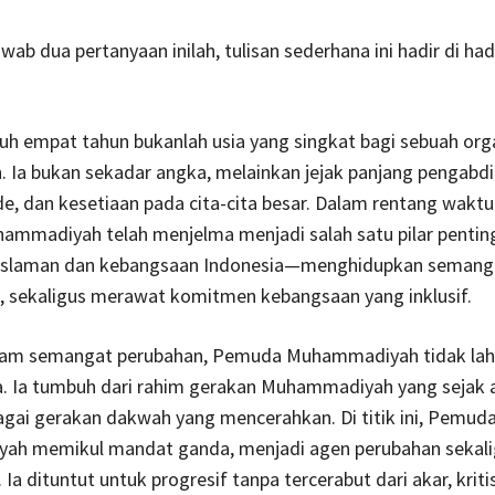
ab dua pertanyaan inilah, tulisan sederhana ini hadir di ha
uh empat tahun bukanlah usia yang singkat bagi sebuah org
Ia bukan sekadar angka, melainkan jejak panjang pengabdi
de, dan kesetiaan pada cita-cita besar. Dalam rentang waktu 
mmadiyah telah menjelma menjadi salah satu pilar pentin
islaman dan kebangsaan Indonesia—menghidupkan semanga
, sekaligus merawat komitmen kebangsaan yang inklusif.
alam semangat perubahan, Pemuda Muhammadiyah tidak lahi
. Ia tumbuh dari rahim gerakan Muhammadiyah yang sejak 
gai gerakan dakwah yang mencerahkan. Di titik ini, Pemud
h memikul mandat ganda, menjadi agen perubahan sekali
. Ia dituntut untuk progresif tanpa tercerabut dari akar, kriti