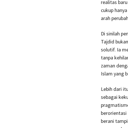
realitas bar
cukup hanya
arah perubah
Di sinilah p
Tajdid bukan
solutif. Ia 
tanpa kehil
zaman dengan
Islam yang 
Lebih dari 
sebagai kek
pragmatisme 
berorientas
berani tampi