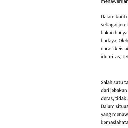
menawarkan 
Dalam konte
sebagai jemb
bukan hanya 
budaya. Ole
narasi keisl
identitas, t
Salah satu t
dari jebakan
deras, tidak
Dalam situas
yang menawa
kemaslahata