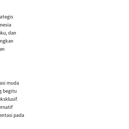
ategis
nesia
uku, dan
angkan
an
rasi muda
g begitu
ksklusif.
rnatif
entasi pada