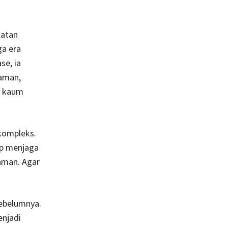
latan
ga era
se, ia
laman,
p kaum
kompleks.
ap menjaga
aman. Agar
sebelumnya.
enjadi