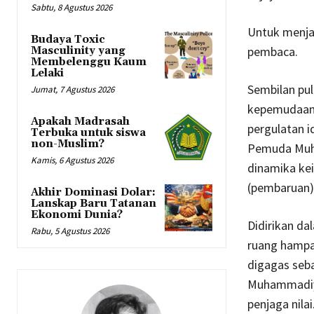
Sabtu, 8 Agustus 2026
Untuk menjaw
Budaya Toxic
pembaca.
Masculinity yang
Membelenggu Kaum
Lelaki
Sembilan pul
Jumat, 7 Agustus 2026
kepemudaan. 
Apakah Madrasah
pergulatan i
Terbuka untuk siswa
non-Muslim?
Pemuda Muha
Kamis, 6 Agustus 2026
dinamika ke
(pembaruan)
Akhir Dominasi Dolar:
Lanskap Baru Tatanan
Ekonomi Dunia?
Didirikan d
Rabu, 5 Agustus 2026
ruang hampa
digagas seba
Muhammadiya
penjaga nilai