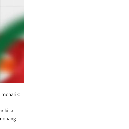
 menarik:
r bisa
enopang