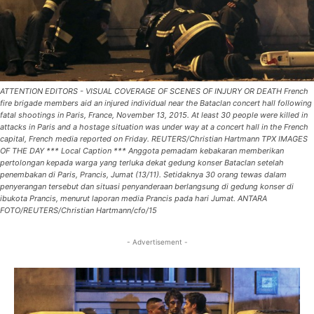
ATTENTION EDITORS - VISUAL COVERAGE OF SCENES OF INJURY OR DEATH French
fire brigade members aid an injured individual near the Bataclan concert hall following
fatal shootings in Paris, France, November 13, 2015. At least 30 people were killed in
attacks in Paris and a hostage situation was under way at a concert hall in the French
capital, French media reported on Friday. REUTERS/Christian Hartmann TPX IMAGES
OF THE DAY *** Local Caption *** Anggota pemadam kebakaran memberikan
pertolongan kepada warga yang terluka dekat gedung konser Bataclan setelah
penembakan di Paris, Prancis, Jumat (13/11). Setidaknya 30 orang tewas dalam
penyerangan tersebut dan situasi penyanderaan berlangsung di gedung konser di
ibukota Prancis, menurut laporan media Prancis pada hari Jumat. ANTARA
FOTO/REUTERS/Christian Hartmann/cfo/15
- Advertisement -