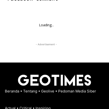
Loading...
- Advertisement -
Beranda
•
Tentang
•
Geolive
•
Pedoman Media Siber
Actual • Critical • Inspiring