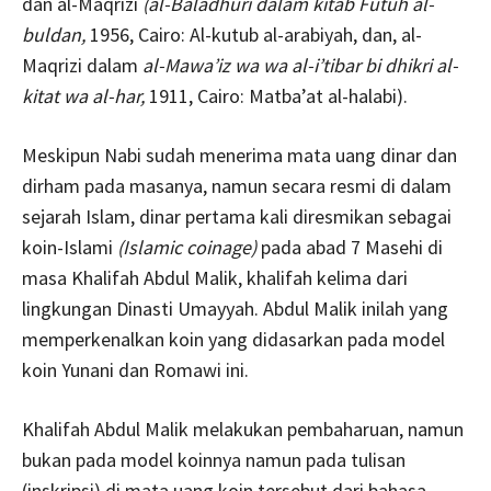
dan al-Maqrizi
(al-Baladhuri dalam kitab Futuh al-
buldan,
1956, Cairo: Al-kutub al-arabiyah, dan, al-
Maqrizi dalam
al-Mawa’iz wa wa al-i’tibar bi dhikri al-
kitat wa al-har,
1911, Cairo: Matba’at al-halabi).
Meskipun Nabi sudah menerima mata uang dinar dan
dirham pada masanya, namun secara resmi di dalam
sejarah Islam, dinar pertama kali diresmikan sebagai
koin-Islami
(Islamic coinage)
pada abad 7 Masehi di
masa Khalifah Abdul Malik, khalifah kelima dari
lingkungan Dinasti Umayyah. Abdul Malik inilah yang
memperkenalkan koin yang didasarkan pada model
koin Yunani dan Romawi ini.
Khalifah Abdul Malik melakukan pembaharuan, namun
bukan pada model koinnya namun pada tulisan
(inskripsi) di mata uang koin tersebut dari bahasa