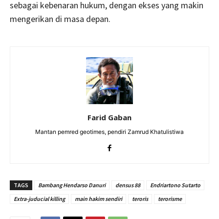
sebagai kebenaran hukum, dengan ekses yang makin
mengerikan di masa depan.
Farid Gaban
Mantan pemred geotimes, pendiri Zamrud Khatulistiwa
TAGS
Bambang Hendarso Danuri
densus 88
Endriartono Sutarto
Extra-juducial killing
main hakim sendiri
teroris
terorisme